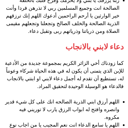
ربنا يرزقك يا بنتي ولا يحرمك وفرح قلبك بالخلفه
الصالحة انت وجميع المسلمين ربي لا تذرهن فردا وأنت
خير الوارثين يا أرحم الراحمين أدعوك اللهم إنك ترزقهم
الذرية الصالحة والخلف الصالح وتجعلنا وتجعلهم مقيمى
الصلاة ومن ذرياتنا وذرياتهم ربى وتقبل دعاء.
دعاء لابني بالانجاب
كما زودناك أخي الزائر الكريم بمجموعة جديدة من الأدعية
للإبن الذي يتمنى أن يكون له في هذه الحياة شركاء وعونناً
له، تستطيع أن تقدم له أجمل دعاء لابني او ابنتي بالانجاب
فالدعاء هو الوسيلة الوحيدة لتحقيق المراد.
اللهم أرزق ابني الذرية الصالحه انك على كل شيء قدير
وانصره وافتح له ابواب الرزق يارب لا توريني فيه
مكروه.
اللهم يا سامع الدعاء انت نعم المجيب يا من اجاب نوع