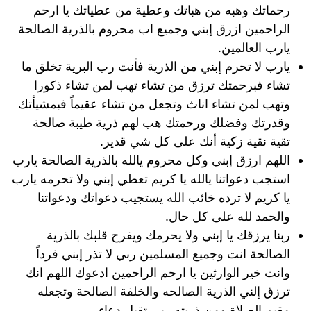
رحماتك وهبه من هباتك وعطية من عطياتك يا ارحم
الراحمين ازرق إبني وجميع اب محروم بالذرية الصالحة
يارب العالمين.
يارب لا تحرم إبني من الذرية فأنت رب البرية تخلق ما
تشاء فبرحمتك ترزق من تشاء تهب لمن تشاء ذكورا
وتهب لمن تشاء اناث وتجعل من تشاء عقيماً فبمشيأتك
وقدرتك وفضلك ورحمتك هب لهم ذرية طيبة صالحة
تقية نقية زكية أنك على كل شي قدير.
اللهم ارزق إبني وكل محروم يالله بالذرية الصالحة يارب
استجب دعواتنا يالله يا كريم تعطي إبني ولا تحرمه يارب
يا كريم لا ترده خائب الله يستجيب دعواتك ودعواتنا
والحمد لله على كل حال.
ربنا يرزقك يا إبني ولا يحرمك ويفرح قلبك بالذرية
الصالحة انت وجميع المسلمين ربي لا تذر إبني فرداً
وانت خير الوارثين يا ارحم الراحمين ادعوك اللهم انك
ترزق إلني الذرية الصالحه والخلفة الصالحة وتجعله
مقيم الصلاة ومن ذريته ربي تقبل دعاء.