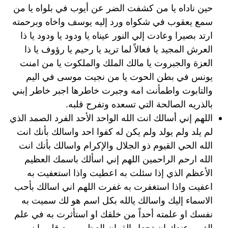
حين ناداه يا من كشفت الضر عن أيوب في بلواه يا من
سمع يعقوب في شكواه ورد إليه يوسف واخاه وبرحمته
ارتد بصيرا وعادت إلي النور عيناه يا ودود يا ودود يا ذا
العرش المجيد يا فعالاً لما تريد يا رحيم يا رؤوف يا ذا
العزة والجبروت يا مالك الملك والملكوت يا من امنت
يونس في بطن الحوت يا من نجيت موسى في اليم
والتابوت واطمأنت امه وجبرت خاطرها اجبر خاطر إبني
بالذريه الصالحة التي تسعده وتفرح قلبه.
اللهم إني أسالك انت الله الواحد الأحد الفرد الصمد الذي
لم يلد ولم يولد ولم يكن له كفوا احد واسالك بأنك انت
الله الحي القيوم ذو الجلال والإكرام واسالك بأنك انت
الله ارحم الراحمين اللهم إني اسألك باسمك العظيم
الأعظم الذي إذا سئلت به اعطيت واذا استعفيت به
اعفيت واذا استغفرت به غفرت اللهم اني اسالك بأحب
الاسماء إليك واسالك يالله بكل اسم هو لك سميت به
نفسك او علمته أحداً من خلقك او استأثرت به في علم
الغيب عندك إن تجعل القران العظيم ربيع قلب إبني