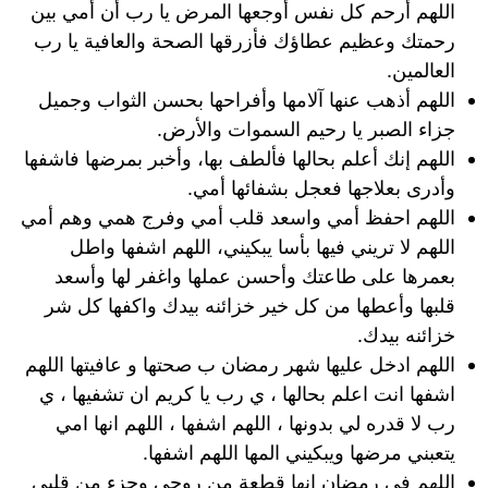
اللهم أرحم كل نفس أوجعها المرض يا رب أن أمي بين
رحمتك وعظيم عطاؤك فأزرقها الصحة والعافية يا رب
العالمين.
اللهم أذهب عنها آلامها وأفراحها بحسن الثواب وجميل
جزاء الصبر يا رحيم السموات والأرض.
اللهم إنك أعلم بحالها فألطف بها، وأخبر بمرضها فاشفها
وأدرى بعلاجها فعجل بشفائها أمي.
اللهم احفظ أمي واسعد قلب أمي وفرج همي وهم أمي
اللهم لا تريني فيها بأسا يبكيني، اللهم اشفها واطل
بعمرها على طاعتك وأحسن عملها واغفر لها وأسعد
قلبها وأعطها من كل خير خزائنه بيدك واكفها كل شر
خزائنه بيدك.
اللهم ادخل عليها شهر رمضان ب صحتها و عافيتها اللهم
اشفها انت اعلم بحالها ، ي رب يا كريم ان تشفيها ، ي
رب لا قدره لي بدونها ، اللهم اشفها ، اللهم انها امي
يتعبني مرضها ويبكيني المها اللهم اشفها.
اللهم في رمضان إنها قطعة من روحي وجزء من قلبي