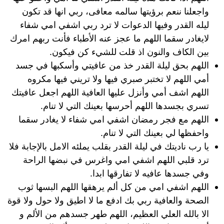
واجعلنا ننعم برؤيتها سالمه معافى، ربي انها قد تكون
ليله القدر وفيها الدعوات لا ترد ربي اشفي امي شفاء
لايغادر سقما اللهم ما عجز عنه الأطباء فأنت ربهم امرك
بين الكاف والنون اذ قلت للشيء كن فيكون.
اللهم بحق ليلة القدر خذ من عافيتي وأسكبها في جسد
أمي اللهم لا تختبر صبري فيها ولا تريني فيها مكروه
اللهم اشف أمي وأنزل عليها العافية اللهم اجعل عافيتك
تسري بجسدها اللهم أحرسها بعينك التي لا تنام.
اللهم مع فجر رمضان اشفي امي شفاء لا يغادر سقما
واحفظها لي بعينك التي لا تنام.
يا رب ناديتك في ليلة القدر بقلب يملئه الامل بالإجابة فلا
ترد قلبي اللهم اشفي امي واغرس في نبضها الراحة
وفي جسدها عافيه لا تفارقها ابدا.
اللهم اشفي امي من كل ألم يرهقها اللهم البسها ثوب
الصحة والعافية ربي بك ادفع ما لا اطيق ولا حول ولا قوة
الا بالله العلي العظيم، اللهم طهر جسدهم من الألم و