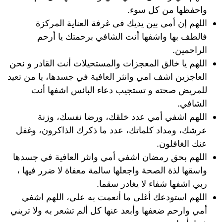
واحفظها من كل سوء.
اللهم إن أمي بين يديك في غرفة العناية المركزة
فالطف بها واشفها أنت الشافي برحمتك يا أرحم
الراحمين.
اللهم يا خالق المعجزات والمستحيلات أنت القادر و نحن
العاجزين اشف امي وانثر العافية في جسدها، يا من تعيد
للمريض صحته و تستجيب دعاء البائس اشفها أنت
الشافي.
اللهم اشفي أمي عدد خلقك، ورضا نفسك، وزنة
عرشك، ومداد كلماتك، عدد ما ذكرك الذاكرون، وغفل
عنك الغافلون.
اللهم بحق رمضان اشفي أمي وانثر العافية في جسدها
واسقها لذة الصحة واجعلها سالمة معفاة لا ضرر فيها ،
ربي اشفها شفاء لا يغادر سقما.
اللهم استودعك أغلى ما أنعمت به علي، اللهم اشفي
أمي وارحم ضعفها وأبعد عنها كل ألم تشعر به ولا تريني