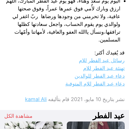
اليوم يوم سعد وهناء، فهو يوم عيد الفطر المبارك، اللهمَّ
ارزق وبارك لأُمي فوق عمرِها عمراً، وفوق صحتها
عافية، ولا تحرمني من وجودها ورضاها ربّ اغفر لي
ولوالدي يوم يقوم الحساب، واجعل سعادتها كظلها
ترافقها،ونسأل ياالله العفو والعافية، لأمهاتنا وأمّهات
المسلمين.
قد يُفيدك أكثر:
رسائل عيد الفطر للام
تهنئة عيد الفطر للام
دعاء عيد الفطر للوالدين
دعاء عيد الفطر للام المتوفية
نشر بتاريخ
10 مايو، 2021
قام بتأليفه
kamal Ali
عيد الفطر
مشاهدة الكل