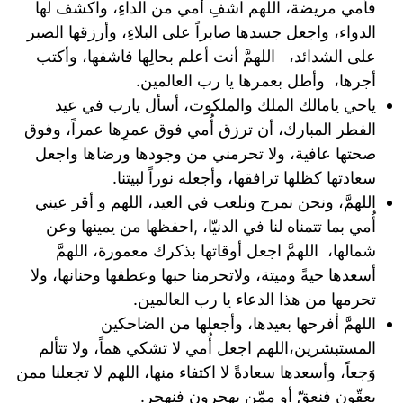
فأمي مريضة، اللهم اشفِ أمي من الداءِ، واكشف لها
الدواء، واجعل جسدها صابراً على البلاءِ، وأرزقها الصبر
على الشدائد، اللهمَّ أنت أعلم بحالِها فاشفها، وأكتب
أجرها، وأطل بعمرها يا رب العالمين.
ياحي يامالك الملك والملكوت، أسأل يارب في عيد
الفطر المبارك، أن ترزق أُمي فوق عمرِها عمراً، وفوق
صحتها عافية، ولا تحرمني من وجودها ورضاها واجعل
سعادتها كظلها ترافقها، وأجعله نوراً لبيتنا.
اللهمَّ، ونحن نمرح ونلعب في العيد، اللهم و أقر عيني
أُمي بما تتمناه لنا في الدنيّا، ,احفظها من يمينها وعن
شمالها، اللهمَّ اجعل أوقاتها بذكرك معمورة، اللهمَّ
أسعدها حيةً وميتة، ولاتحرمنا حبها وعطفها وحنانها، ولا
تحرمها من هذا الدعاء يا رب العالمين.
اللهمَّ أفرحها بعيدها، وأجعلها من الضاحكين
المستبشرين،اللهم اجعل أُمي لا تشكي هماً، ولا تتألم
وَجعاً، وأسعدها سعادةً لا اكتفاء منها، اللهم لا تجعلنا ممن
يعقّون فنعقّ أو ممّن يهجرون فنهجر.