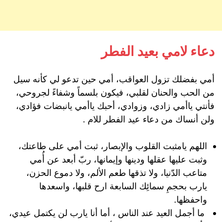
دعاء لامي بعيد الفطر
أمي بفضلك تزول العواقب، أمي حين تدعو لي كأنه سيل
من الحب والحنان لقلبي، فيكون بلسماً وشفاءً لجروحي،
فأنتي ياأمي زادي، وزوادي، أحبك ياأمي يانبضات فؤادي،
ولن أنساك من دعاء عيد الفطر للام .
اللهم يامثبت القلوب والإبصار، ثبت أمي على طاعتك،
وثبت عليها عقلها ودينها وإيمانها، ربّ أبعد عن أُمي
متاعب الدّنيا، ولا تذقها طعم الألم، ولا دموع الحزن،
يارب بحجمِ سمائِك السابعة ارح قلبها، واسعدها
واحفظها.
ما أجمل العيد عند الناس ، أما أنا يارب لن يكتمل عيدي،