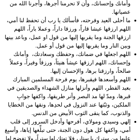
وأمانك وإحسانك، وأن لا تحرمنا أجرها، وأجرنا الله من
عصيانها.
ما أحلى العيد وفرحته، فأسألك يا رب أن تحفظ لنا أمي،
اللهم ارزقها عيشا قاراً، ورزقا داراً، وعملا باراً، اللهم
ارزقها الجنة وما يقربها إليها من قول او عمل، وباعد بينها
وبين النار وما يقربها إليها من قول أو عمل.
اللهم اجعلها في ضمانك، وحفظك وسعادتك، وأمانك
وإحسانك‎، اللهم ارزقها عيشاً هنيئاً، ورزقاً وفيراً، وعملاً
صالحاً، وارزقنا برها، والإحسان إليها.
اللهم وأسعدها فيقبرها، يوم فرحة المسلمين المبارك
بعيد الفطر، اللهم وأنزلها منازل الشهداء والصديقين في
قبرها، ومدّ لها مد البصر وأنر طريقها، واكفها جوابِ
الملكين، وثبّتها عند النزول في لحدِها، ونقها من الخطايا
والذنوب، كما ينقى الثوب الأبيض من الدنس.
إلهي وسيدي ومولاي، أفرحها وأدخل السرور إلى قلب
أمي، واكفها كل هول دون الجنة، حتى تبلِّغها إياها، وأسبِغ
عليها من سترك يا ستار، فلا تهتك لها ستراً، ولا تفضح لها