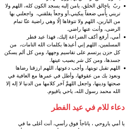
ربّ ياخالق الخلق، يامن إليه يسجد الكون كله، اللهم ولا
تريني بِأُمي ضعفاً يبكيني،أو وجعاً يقلقني، واجعلني بها
من البارين، اللهم ولا تتوفاها إلّا وهي راضية عنّا تمام
الرضى، وأنت عنها راضي.
أمي، أرفع أكف الضراعة إليك، فهذا عيد فطر
المسلمين، اللهم إني أعيذها بكلمات الله التامات، من
كل حزن يرتسم على تقاسيم وجهها، ومن كل ألم يسكن
جسدها، ومن كل شر يصيب عينها.
اللهم تقبل توبتها، وأجب دعوتها، اللهم ارزقنا رضاها
ونعوذ بك من عقوقها، وأطل في عمرِها مع العافية في
صحتها ودينها، واجعل اللهمَّ آخر كلامها من الدنيا لا إله إلا
الله محمد رسول الله، ياحي ياقيوم.
دعاء للام في عيد الفطر
يا أمي ياروحي ، ياتاجاً فوق رأسي، أنت أغلى ما في