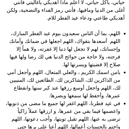
حياتي، ياكل حياتي، لا أعلم ماذا أهديكي ياغاليتي فأنتي
أغلى من الدنيا ومافيها، فأنتي رمز الفداء والتضحية، ولكن
أهديكي طاعتي ودعاء عيد الفطر للام.
اللهم، بما أن الناس سعيدون بيوم عيد الفطر المبارك،
اللهم أسعدها بتقواك، اللهم اجعلها في ضمانك وأمانك
وإحسانك، لهم لا تجعل لها ذنبا إلا غفرته، ولا هماً إلا
فرجته، ولا حاجة من حوائج الدنيا هي لك رضا ولها فيها
صلاح إلا قضيتها ويسرتها لها.
يامن اسمك الكريم ، والعلي المتعال، اللهم وأجعل أمي
من الذاكرين لك، الشاكرين لك، الطائعين لك، المنيبين
لك، اللهم واجعل أوسع رزقها عند كبر سنها وانقطاع
عمرها، وأحفظ لها سمعها وبصرها.
في عيد فطرنا، اللهم اغفر لها جميع ما مضى من ذنوبها،
واعصمها فيما بقي من عمرها، و ارزقها عملاً زاكياً
ترضى به عنها، اللهم تقبل توبتها، وأجب دعوتها، اللهم
واختم بالحسنات أعمالها، اللهم أعنا على برها حتى