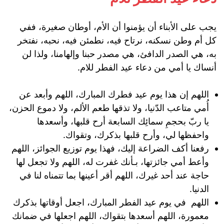
يجب على الأبناء أن يؤمنوا أن الأم، أوطان صغيرة، ففي
كل أم وطن نسكنه، نرتاح فيه، نطمئن فيه، نحبه، نفتخر
به، هي الصدر الدافئ، هي مصدر حبنا وإلهامنا، ولذا لن
أنساك يا أمي من دعاء عيد الفطر للام.
اللهم إن هذا يوم عيد فطرك المبارك، اللهم وأبعد عن
أُمي متاعب الدّنيا، ولا تذقها طعم الألم، ولا دموع الحزن،
يا ربّ بحجمِ سمائِك السابعة أرح قلبها، وأسعدها
واحفظها لي، وأرح قلبها بذكرك، وتقواك.
رفعنا أكف الضراعة إليك، فهذا يوم توزيع الجوائز، اللهم
وأعط أمي جائزتها، بـأنك غفرت له، اللهم ولا تجعل لها
حاجة عند أحد غيرك، اللهم أقر أعينها بما تتمناه لنا في
الدنيا.
اللهم في يوم عيد الفطر المبارك، اجعل أوقاتها بذكرك
معمورة، اللهم أسعدها بتقواك، اللهم اجعلها في ضمانك