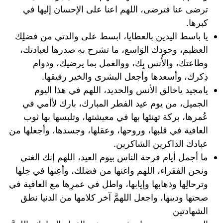
ترضى عنا فترضى، اللهم اعنا على الإحسان إليها في
كبرها.
يا باسط اليدين بالعطايا، ابسط على والدتي من فضلِك
العظيم، وجودك الوَاسع، ما تشرح بهِ صدرها لعبادتك،
وطاعتك، والأُنس بِك، ووالعمل بما يرضيك، ودوام
ذِكرك، وأسعدها وأجعل البشرى والخير رفيقها.
يامجيد ياخالق الأنس والحديد، اللهم في هذا اليوم
الجميل، من يوم عيد الفطر المبارك، بارك لأأمي في
عُمرها، بركة تهنئها بها في معيشتها، وتلبسها بها ثوب
العافية في قلبها، وروحها، وعقلها، وجسدها، وأجعلها من
عبادك الذاكرين الشاكرين.
ما أجمل أيام فرحة الناس بيوم العيد، اللهم إنك الغني
ونحن الفقراء، اللهم واغنها من فضلك، وأعِنها في حِلها
وترحالِها وذهابها وإيابها، واطل في عمرِها مع العافية في
صحتها ودينها، واجعل اللهمَّ آخر كلامها من الدنيا نطق
الشهادتين