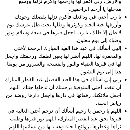
والأرض، ربي اغفر لها وارحمها وأكرم نزلها ووسع
مدخلها يا أرحم الراحمين.
يا رب أختي في ودائعك فأكرم نزلها بفضلك وجودك
وأرزقها جنة الخلد وكوثرها وظلها تحت ظل عرشك يوم
لا ظل إلا ظلك، يا رب اجعل قبرها في سعة وسلام ونور
وضياء إلى يوم يبعثون.
إلهي أسألك في عيد هذا العيد المبارك الرحمة لأختي
والمغفرة لها، اللهم أنظر لها بعين لطفك ورحمتك واجعل
لها في قبرها الضياء والنور والفسحة والسرور من يومنا
هذا إلى يوم النشور.
ربي إني اسألك في هذا العيد الفضيل عيد الفطر المبارك
أن تتغمد أختي المتوفية برحمتك أن تدخلها جنتك، اللهم
اجعل ملائكتك رفقائها في دارها واجعل دارها روضة من
رياض الجنة.
اللهم يا رحمن يا رحيم أسألك أن ترحم أختي الغالية في
قبرها بحق عيد الفطر المبارك، اللهم نور قبرها وطيب
ثراها وعطرها بروائح الجنة وهب لها من نسائمها اللهم