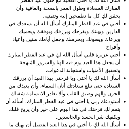
أسأل الله لكِ يا أختي الغالية مع حلول عيد الفطر
المبارك السعادة وطول العمر بالصحة والعافية وأن
يحقق لكِ كل ما تطمحين إليه وتتمنيه.
أختي في عيد الفطر المبارك أسأل الله أن يسعدك في
الدارين ويهنئك ويفرحك ويرزقك ويوفقك ويحميك
ويرعاك ويصونك ويحرسك وجعل أيامك سنين وأعياد
وأفراح
أختي عزيزة قلبي أسأل الله لكِ في عيد الفطر المبارك
أن يجعل هذا العيد يوم فيه الهنا والسرور المُبهجة
وتحقيق الأمنيات واستجابة الدعوات.
أسأل الله لكِ يا أختي ويا فرحتي بهذا العيد أن يرزقك
السعادة حتى تبلغ سعادتك أنان السماء، وأن يعيذك من
الحزن والهم وضيق القلب وألا تغادر الابتسامة شفتاك
أستودعك ربي يا أختي في عيد الفطر المبارك، أسأله أن
يتمم لكِ فرحتك في هذا اليوم على خير وأن يريح قلبك
ويكفيك شر الحسد والحاسدين.
أسأل الله لكِ يا أختي في هذا العيد الفضيل أن يهبك ما