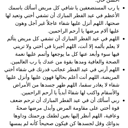
يا رب المستضعفين يا شافي كل مريض أسألك باسمك
الأعظم في عيد الفطر المبارك أن تشفي أختي وتعيد لها
صحتها، اللهم أنزل عليها شفاء عاجلاً غير آجل وهون
عليها آلام مرضها يا أرحم الراحمين.
اللهم في عيد الفطر المبارك أن تشفي كل مريض يتألم
لا يعلم بألمه إلا أنت، اللهم أجبرنا في أختي ولا تريني
فيها سوء وأبعد عنها كل ما يوجعها وأتمم عليها نعمة
الصحة والعافية ومدها بقوة من عندك يا رب العالمين.
اللهم أرني في عيد الفطر عجائب قدرتك في شفاء أختي
المريضة، اللهم أنت أعلم بحالها فهون عليها وأنزل عليها
شفاء لا يغادر سقما، اللهم طهر جسدها من الأمراض
والأسقام واكتب لها شفاءً أبدياً يا أرحم الراحمين.
ربي أسألك أن في عيد الفطر المبارك أن ترحم ضعف
قوة أختي على مقاومة المرض وأبدل مرضها صحةً
وعافية، اللهم أنظر إليها بعين لطفك ورحمتك وداوها
بدوائك وقل لجسدها كن فيكون صحيحاً كأنه لم يمسها