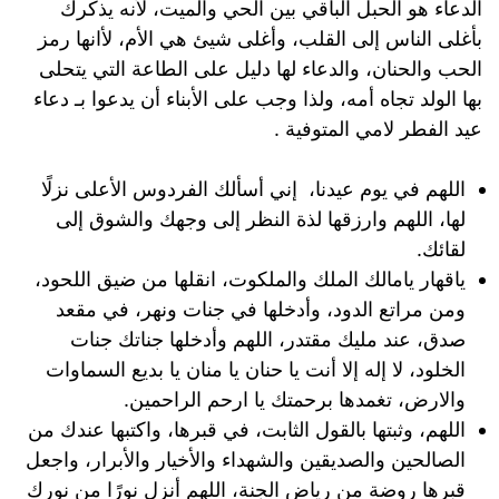
الدعاء هو الحبل الباقي بين الحي والميت، لأنه يذكرك
بأغلى الناس إلى القلب، وأغلى شيئ هي الأم، لأانها رمز
الحب والحنان، والدعاء لها دليل على الطاعة التي يتحلى
بها الولد تجاه أمه، ولذا وجب على الأبناء أن يدعوا بـ دعاء
عيد الفطر لامي المتوفية .
اللهم في يوم عيدنا، إني أسألك الفردوس الأعلى نزلًا
لها، اللهم وارزقها لذة النظر إلى وجهك والشوق إلى
لقائك.
ياقهار يامالك الملك والملكوت، انقلها من ضيق اللحود،
ومن مراتع الدود، وأدخلها في جنات ونهر، في مقعد
صدق، عند مليك مقتدر، اللهم وأدخلها جناتك جنات
الخلود، لا إله إلا أنت يا حنان يا منان يا بديع السماوات
والارض، تغمدها برحمتك يا ارحم الراحمين.
اللهم، وثبتها بالقول الثابت، في قبرها، واكتبها عندك من
الصالحين والصديقين والشهداء والأخيار والأبرار، واجعل
قبرها روضة من رياض الجنة، اللهم أنزل نورًا من نورك