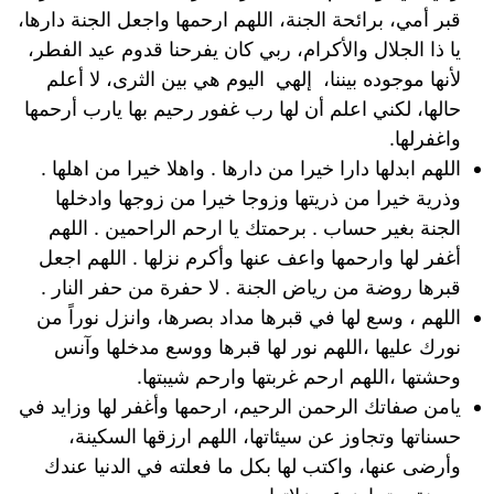
قبر أمي، برائحة الجنة، اللهم ارحمها واجعل الجنة دارها،
يا ذا الجلال والأكرام، ربي كان يفرحنا قدوم عيد الفطر،
لأنها موجوده بيننا، إلهي اليوم هي بين الثرى، لا أعلم
حالها، لكني اعلم أن لها رب غفور رحيم بها يارب أرحمها
واغفرلها.
اللهم ابدلها دارا خيرا من دارها . واهلا خيرا من اهلها .
وذرية خيرا من ذريتها وزوجا خيرا من زوجها وادخلها
الجنة بغير حساب . برحمتك يا ارحم الراحمين . اللهم
أغفر لها وارحمها واعف عنها وأكرم نزلها . اللهم اجعل
قبرها روضة من رياض الجنة . لا حفرة من حفر النار .
اللهم ، وسع لها في قبرها مداد بصرها، وانزل نوراً من
نورك عليها ،اللهم نور لها قبرها ووسع مدخلها وآنس
وحشتها ،اللهم ارحم غربتها وارحم شيبتها.
يامن صفاتك الرحمن الرحيم، ارحمها وأغفر لها وزايد في
حسناتها وتجاوز عن سيئاتها، اللهم ارزقها السكينة،
وأرضى عنها، واكتب لها بكل ما فعلته في الدنيا عندك