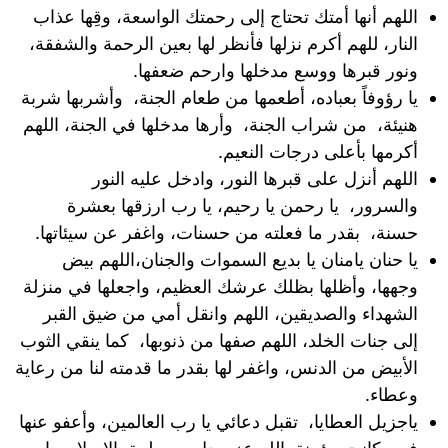
اللهم أنها أمتك تحتاج إلى رحمتك الواسعة، وقِها عذاب
النار، للهم أكرم نزلها فأنظر لها بعين الرحمة والشفقة،
ونور قبرها ووسع مدخلها وارحم ضعفها.
يا رؤوفاً بعباده، أطعمها من طعام الجنة، وأشربها شربة
هنيئة، من شراب الجنة، وأرها مدخلها في الجنة، اللهم
أكرمها بأعلى درجات النعيم.
اللهم أنزل على قبرها النور، وادخل عليه النور
والسرور، يا رحمن يا رحيم، يا رب ارزقها بعشرة
حسنة، بقدر ما فعلته من حسنات، واغفر عن سيئاتها.
يا حنان يامنان يا بديع السموات والجنان،اللهم بيض
وجهها، وأظلها بظلك عرشك العظيم، واجعلها في منزلة
الشهداء والصديقين، اللهم وانقل أمي من ضيق القبر
إلى جنات الخلد، اللهم صفها من ذنوبها، كما ينقي الثوب
الأبيض من الدنس، واغفر لها بقدر ما قدمته لنا من رعاية
وعطاء.
ياجزيل العطايا، تقبل دعائي يا رب العالمين، وأعفو عنها