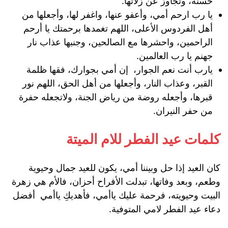
حسنة، وتجاوز عن زلاتها.
يا رب ارحم أمي، وأعفو عنها، واغفر لها، وأجعلها من
أهل الفردوس الأعلى، اللهم تغمدها برحمتك يا أرحم
الراحمين، واحشرها مع الصالحين، وجنبها عذاب نار
جهنم يا رب العالمين.
يارب أنت نعم الجوار، إن أمي بجوارك، فقها ظلمة
القبر، وعذاب النار، وأجعلها من أهل الحق، اللهم نور
قبرها، وأجعله روضة من رياض الجنة، ولاتجعله حفرة
من حفر النيران.
كلمات عيد الفطر للام الميتة
كان العيد إذا حل وبيننا أمي، يكون للعيد جمال وحيوية
وطعم، وبعد وفاتها، تبدلت الأفراح أحزان، فالأم هي زهرة
البيت وحيويته، فرحمة عليك ياأمي، فأهديكِ ياأمي أفضل
دعاء عيد الفطر لامي المتوفية.