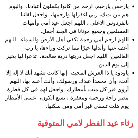
يارحمن يارحيم، ارحم من كانوا يكملون أعيادنا، واليوم
هم بين يديك، ربي اغفرلها وارحمها، واجعل لقائنا
بالفردوس الاعلى ، اللهم اجعل عيد أمي وأمهات
المسلمين وجميع موتانا في الجنة أجمل.
اللهم ارحم أمي رحمة تكفي أهل الأرض والسماء، اللهم
أعف عنها وأبدلها خيرًا مما تركت وراءها، يا رب
العالمين، اللهم اجعل ذريتها ذرية صالحة، تدعوا لها بخير
إلى يوم الدين.
ياودود يا ذا العرش المجيد، إنها كانت تشهد أنك لا إله إلا
أنت، وأن محمداً عبدك ورسولك، وأنت أعلم بها، اللهم
أروي قبر كل ميت بأمطارك، واجعل لهم في كل قطرة
مطر راحة ورحمة ومغفرة ، تسع الكون، عسى الأمطار
يوم هلت تسقي قبر أمي ومن سكنها.
رثاء عيد الفطر لامي المتوفية