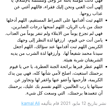
فهي كانت مؤمنة بالله عز وجل ومسلمة بالإسلام، يا
إلهي أنت الغني ونحن إليك فقراء، فاللهم أغني عن
عذاب روحها.
اللهم ثبت أقدامها على الصراط المستقيم، اللهم أدخلها
جنتك من باب الريان، اللهم امنحها درجات الصابرين،
فهي لم تجزع يوماً من الابتلاء ولم تنفر يوماً من العذاب.
يامن أنت حي قيوم، ارزقها لذة النظر إلى وجهك
الكريمن اللهم ثبت أقدامها عند سؤالك، اللهم اجعل
سيدنا محمد شفيعاً لها، وأرزقها لذة الشرب من يديه
الشريفتان شربة هنيئة.
اللهم عطر قبرها برائحة الجنة العطرة، يا حي يا قيوم
برحمتك استغيث، اصلح لأمي شأنها كله، فهي بين يدك
الكريمة، فأرحمها وأعفو عنها واغفر لها وتجاوز عن
سيئاتها يا رب العالمين، اللهم نقسم بك عليك، برحمتك
أن تتغمدها برحمتك، التي وسعت كل شيء.
نشر بتاريخ
12 مايو، 2021
قام بتأليفه
kamal Ali