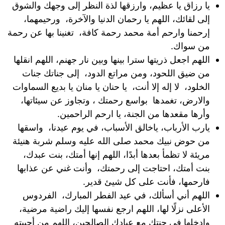
يا رزاق يا عظيم، وارزقها لذة النظر إلى وجهك والشوق
إلى لقائك، اللهم يا رحمان الدنيا والآخرة، ورحيمهما،
إرحمنا وارحم أمة محمد رحمة كافة، تغنينا بها عن رحمة
من سواك.
اللهم اجعل ذريتها سترا بينها وبين نار جهنم، اللهم انقلها
من ضيق اللحود، ومن مراتع الدود، إلى جناتك جنات
الخلود، لا إله إلا أنت، يا حنان يا منان يا بديع السماوات
والارض، تغمدها بواسع رحمتك ، وتجاوز عن سيئاتها،
وأرها مقعدها من الجنة، يا ارحم الراحمين.
يارب الأرباب، ياخالق الأسباب، في يوم عيدنا، واسقها
من حوض نبيك محمد صلى الله عليه وسلم شربة هنيئة
مريئة لا تظمأ بعدها أبدًا، اللهم إنها أمتك، بنت عبدك،
بنت أمتك، احتاجت إلى رحمتك، وأنت غني عن عذابها
فارحمها، فأنت على كل شيئ قدير.
اللهم أني أسألك، في عيد الفطر المبارك، الفردوس
الأعلى نزلًا لها، اللهم ارجع نفسها إليك راضية مرضية،
وادخلها في جنتك مع عبادك الصالحين، اللهم من أحييته