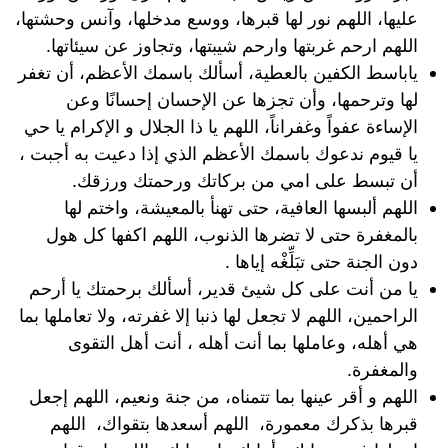
عليها، اللهم نور لها قبرها، ووسع مدخلها، وآنس وحشتها،
اللهم ارحم غربتها وارحم شيبتها، وتجاوز عن سيئاتها.
ياباسط الكفين بالعطية، أسألك باسمك الأعظم، أن تغفر
لها وترحمها، وأن تجزها عن الإحسان إحسانًا وعن
الإساءة عفواً وغفراناً، اللهم يا ذا الجلال و الإكرام يا حي
يا قيوم ندعوك باسمك الأعظم الذي إذا دعيت به أجبت ،
أن تبسط على امي من بركاتك ورحمتك ورزقك.
اللهم ألبسها العافية، حتى تهنأ بالمعيشة، واختم لها
بالمغفرة حتى لا تضرها الذنوب، اللهم اكفها كل هول
دون الجنة حتى تبَلِّغْه إياها .
يا من أنت على كل شيئ قدير، أسألك برحمتك يا أرحم
الراحمين، اللهم لا تجعل لها ذنبا إلا غفرته، ولا تعاملها بما
هي أهله، وعاملها بما أنت أهله ، أنت أهل التقوى
والمغفرة.
اللهم و أقر عينها بما تتمناه، من جنة ونعيم، اللهم إجعل
قبرها بذكرك معمورة، اللهم أسعدها بتقواك، اللهم