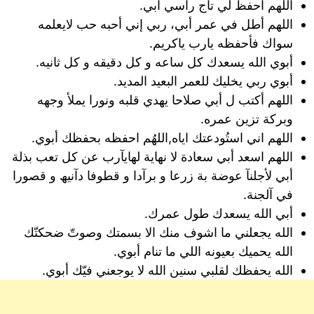
اللهم احفظ لي تاج راسي ابي.
اللهم أطل في عمر أبي، ربي إني أحبه حب لايعلمه
سواك فأحفظه يارب ياكريم.
أبوي الله يسعدك كل ساعه و كل دقيقه و كل ثانيه.
أبوي ربي يخليك للعمر البعيد المديد.
اللهم أكتب ل أبي صلاحا يهدي قلبه ونورا يملأ وجهه
وبركة تزين عمره.
اللهم اني استُودعتك اياه,اللهُم احفظه بحفظك أبوي.
اللهم اسعد أبي سعادة لا نهاية لهايآرب عن كل تعب بذلة
أبي لأجلنآ عوضة بة زرعا و برآدا و قطوفا دآنيھ و قصورا
في آلجنة.
أبي الله يسعدك طول عمرك.
الله يجعلني ما اشوف منك الا بسمتك وصوتّ ضحكتّك
الله يحميك بعيونه اللي ما تنام أبوي.
الله يحفظك لقلبي سنين الله لا يوجعني فيّك أبوي.