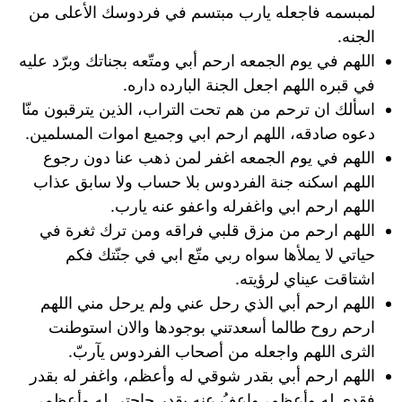
لمبسمه فاجعله يارب مبتسم في فردوسك الأعلى من
الجنه.
اللهم في يوم الجمعه ارحم أبي ومتّعه بجناتك وبرّد عليه
في قبره اللهم اجعل الجنة البارده داره.
اسألك ان ترحم من هم تحت التراب، الذين يترقبون منّا
دعوه صادقه، اللهم ارحم ابي وجميع اموات المسلمين.
اللهم في يوم الجمعه اغفر لمن ذهب عنا دون رجوع
اللهم اسكنه جنة الفردوس بلا حساب ولا سابق عذاب
اللهم ارحم ابي واغفرله واعفو عنه يارب.
اللهم ارحم من مزق قلبي فراقه ومن ترك ثغرة في
حياتي لا يملأها سواه ربي متّع ابي في جنّتك فكم
اشتاقت عيناي لرؤيته.
اللهم ارحم أبي الذي رحل عني ولم يرحل مني اللهم
ارحم روح طالما أسعدتني بوجودها والان استوطنت
الثرى اللهم واجعله من أصحاب الفردوس يآربّ.
اللهم ارحم أبي بقدر شوقي له وأعظم، واغفر له بقدر
فقدي له وأعظم، واعفُ عنه بقدر حاجتي له وأعظم،