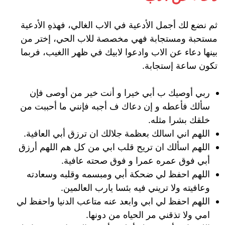
ثم نضع لك أجمل الأدعية في الاب الغالي، فهذهِ الأدعية
مستحبة ومستجابة فهي مخصصة للاب الحي، إختر من
بينها دعاء عن الاب وادعوا لابيك في ظهر االغيب، فربما
تكون ساعة إستجابة.
ربي أوصيك ب أبي خيرا و أنت خير من أوصى فإن
سألك فأعطه و إن دعاك ف أجبه فإنني ما أحببت من
خلقك بشرا مثله.
اللهم اني اسالك بعظمة جلالك ان ترزق أبي العافية.
اللهم اسألك ان تريح قلب ابي من كل هم اللهم أرزق
أبي فوق عمره عمرا و فوق صحته عافية.
اللهم احفظ لي ضحكة أبي ومبسمه وقلبه وسعادته
وعافيته ولا تريني فيه بئسا يارب العالمين.
اللهم احفظ لي ابي وابعد عنه متاعب الدنيا واحفظ لي
امي ولا تذقني مر الحياه من دونها.