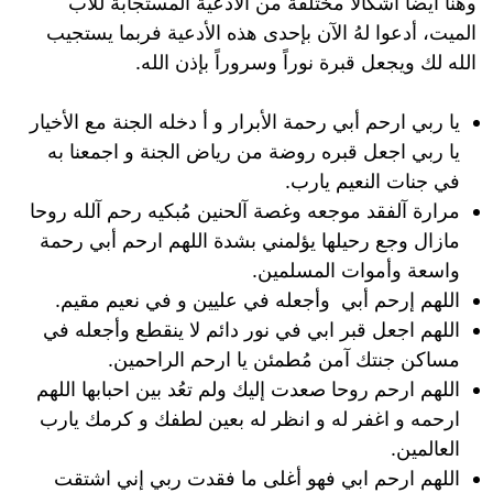
وهنا ايضاً أشكالاً مختلفة من الادعية المستجابة للاب
الميت، أدعوا لهُ الآن بإحدى هذه الأدعية فربما يستجيب
الله لك ويجعل قبرة نوراً وسروراً بإذن الله.
يا ربي ارحم أبي رحمة الأبرار و أ دخله الجنة مع الأخيار
يا ربي اجعل قبره روضة من رياض الجنة و اجمعنا به
في جنات النعيم يارب.
مرارة آلفقد موجعه وغصة آلحنين مُبكيه رحم آلله روحا
مازال وجع رحيلها يؤلمني بشدة اللهم ارحم أبي رحمة
واسعة وأموات المسلمين.
اللهم إرحم أبي وأجعله في عليين و في نعيم مقيم.
اللهم اجعل قبر ابي في نور دائم لا ينقطع وأجعله في
مساكن جنتك آمن مُطمئن يا ارحم الراحمين.
اللهم ارحم روحا صعدت إليك ولم تعُد بين احبابها اللهم
ارحمه و اغفر له و انظر له بعين لطفك و كرمك يارب
العالمين.
اللهم ارحم ابي فهو أغلى ما فقدت ربي إني اشتقت