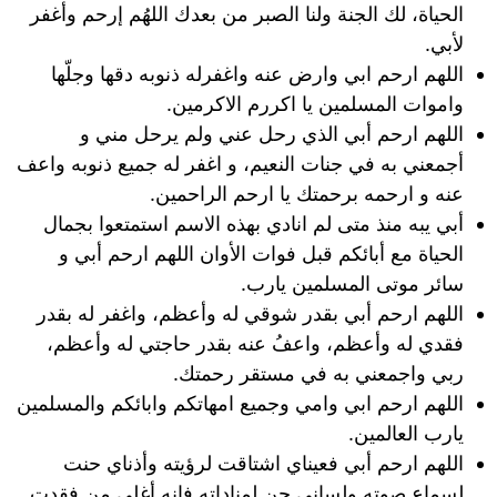
الحياة، لك الجنة ولنا الصبر من بعدك اللهُم إرحم وأغفر
لأبي.
اللهم ارحم ابي وارض عنه واغفرله ذنوبه دقها وجلّها
واموات المسلمين يا اكررم الاكرمين.
اللهم ارحم أبي الذي رحل عني ولم يرحل مني و
أجمعني به في جنات النعيم، و اغفر له جميع ذنوبه واعف
عنه و ارحمه برحمتك يا ارحم الراحمين.
أبي يبه منذ متى لم انادي بهذه الاسم استمتعوا بجمال
الحياة مع أبائكم قبل فوات الأوان اللهم ارحم أبي و
سائر موتى المسلمين يارب.
اللهم ارحم أبي بقدر شوقي له وأعظم، واغفر له بقدر
فقدي له وأعظم، واعفُ عنه بقدر حاجتي له وأعظم،
ربي واجمعني به في مستقر رحمتك.
اللهم ارحم ابي وامي وجميع امهاتكم وابائكم والمسلمين
يارب العالمين.
اللهم ارحم أبي فعيناي اشتاقت لرؤيته وأذناي حنت
لسماع صوته ولساني حن لمناداته فانه أغلى من فقدت