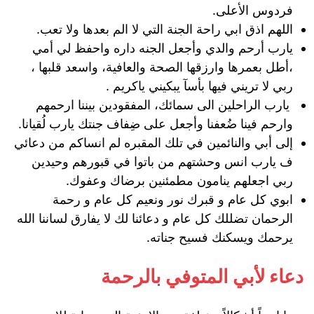
فردوس الأعلى.
اللهم اذق ابي راحة الجنة التي لا الم بعدها ولا تعب.
يارب أرحم والدي وأجعل الجنه داره واحفظ لي أمي
،أطل بعمرها وارزقها الصحة والعافية، واسعد قلبها ،
ربي لا تريني فيها بأسآ يبكيني ياكريم .
يارب الراحلين الى سمائك، المفقودين بيننا ارحمهم
وارحم فينا ضُعفنا وأجعل على ضِفاف جنتك يارب لُقيانا.
إلى أبي والنائمين في تلك المقبره لم انساكم من دعائي
ف يارب انس وحشتهم من باتوا في قبورهم وحيدين
ربي اجعلهم ينامون مطمئنين برضاك وعفوك.
ابوي كل عام و قبرك نور ونعيم كل عام و رحمة
الرحمان تضللك كل عام و دعائنا لك لا يفارق لساننا الله
يرحمك ويسكنك فسيح جناته.
دعاء لأبي المتوفي بالرحمة