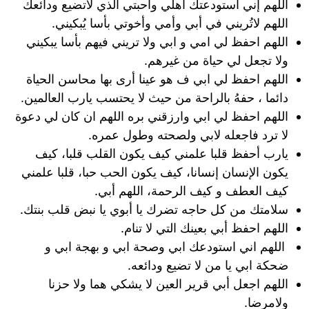
اللهم إني أستودعتك أهلي وأحبتي الذي لاتضيع ودائعك
اللهم لاتُريني في أبي وأمي وأخوتي بأسا يُبكيني.
اللهم احفظ لي امي و ابي ولا تريني فيهم بأسا يبكيني
ولا تجعل لي حياة من غيرهم.
اللهم احفظ لي ابي ف هو عينا أرى بها محاسن الحياة
دائما ، حفهُ بالراحة من حيث لا يحتسب يارب العالمين.
اللهم احفظ لي ابي وارزقني بره اللهم ان كان لي دعوة
لا ترد فاجعله لابي ولصحته وطول عمره.
يارب أحفظ قلبا علمني كيف يكون القلب قلبا، كيف
يكون الإنسان إنسانا، كيف يكون الحب حبا، قلبا علمني
كيف العطف و كيف الرحمة، اللهم أبي.
سلامتك من كل حاجه تضرك يا أبوي يا نبض قلب بنتك.
اللهم احفظ أبي بعينك التي لا تنام.
‏ ‏اللهم اني استودعك ابي وصحة ابي و بهجة ابي و
ضحكة ابي يا من لا تضيع ودائعه.
اللهم اجعل أبي قرير العين لا يشكي هما ولا حزنا
ولامرضا.