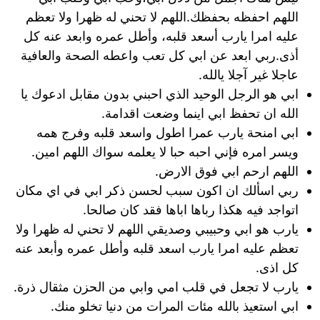
اللهم احفظه بحفظك.اللهم لا تحني له ظهرا ولا تعظم
عليه امرا يارب أسعد قلبه، وأطل عمره وابعد عنه كل
أذى.ربي ابعد عن ابي كل تعب واعطه الصحة والعافية
عاجلا غير آجلا يالله.
ابي هو الرجل الوحيد الذي احبني بدون مقابل ادعوك يا
الله ان تحفظ ابي اينما وضعت اقدامة.
ابي امنحة يارب عمرا اطول واسعد قلبه وفرج همه
ويسر امره فإني احبه حبا لا يعلمه سواك اللهم امين.
اللهم ارحم ابي فوق الارض.
ربي اسألك ان اكون سبب لحسن ذكر ابي في اي مكان
اتواجد فيه هكذا رباها اباها فقد كان صالحا.
يارب هو ابي وحبيبي وصديقي اللهم لا تحني له ظهرا ولا
تعظم عليه امرا يارب اسعد قلبه وأطل عمره وأبعد عنه
كل اذى.
يارب لا تجعل في قلب امي وابي من الحزن مثقال ذرة.
ابي استعيذ بالله مئات المرات من دنيا تخلو منك.