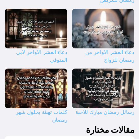
رمضان للمريض
دعاء العشر الاواخر من
دعاء العشر الاواخر لابي
رمضان للزواج
المتوفي
رسائل رمضان مبارك للاحبة
كلمات تهنئة بحلول شهر
رمضان
مقالات مختارة