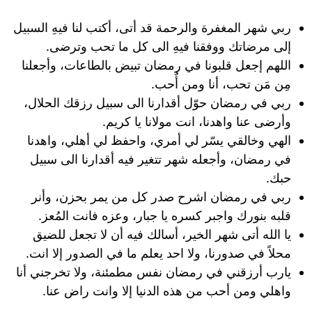
ربي شهر المغفرة والرحمة قد أتى، أكتب لنا فيهِ السبيل
إلى مرضاتك ووفقنا فيهِ الى كل ما تحب وترضى.
اللهم إجعل قلبونا في رمضان تبيض بالطاعات، وأجعلنا
مِن مَن تحب، أنا ومن أٌحب.
ربي في رمضان حوّل أقدارنا الى سبيل رزقك الحلال،
وأرضى عنا واهدنا، انت مولانا يا كريم.
الهي وخالقي يسّر لي أمري، واحفظ لي أهلي، واهدنا
في رمضان، وأجعله شهر تتغير فيه أقدارنا الى سبيل
حبك.
ربي في رمضان اشرح صدر كل من يمر بحزن، وأنر
قلبه بنورك واجبر كسره يا جبار، وعزه فانت المُعز.
يا الله أتى شهر الخير، أسالك فيه أن لا تجعل للضيق
محلاً في صدورنا، ولا احد يعلم ما في الصدور إلا انت.
يارب أرزقني في رمضان نفس مطمئنة، ولا تخرجني أنا
واهلي ومن أحب من هذه الدنيا إلا وانت راض عنا.