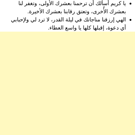
يا كريم أسألك أن ترحمنا بعشرك الأُولى، وتغفر لنا
بعشرك الأُخرى، وتعتق رقابنا بعشرك الأخيرة.
الهي إرزقنا مناجاتك في ليلة القدر، لا ترد لي ولإحبابي
أي دعوة، إقبلها كلها يا واسع العطاء.