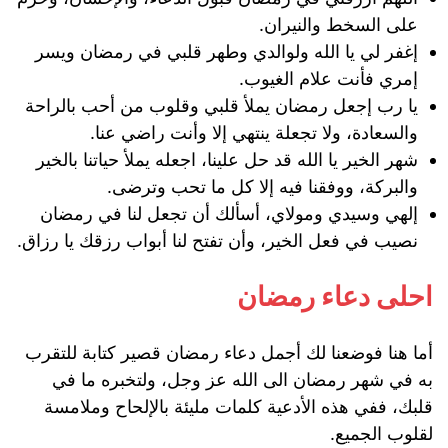
على السخط والنيران.
إغفر لي يا الله ولوالدي وطهر قلبي في رمضان ويسر
إمري فأنت علام الغيوب.
يا رب إجعل رمضان يملأ قلبي وقلوب من أحب بالراحة
والسعادة، ولا تجعلة ينتهي إلا وأنت راضي عنا.
شهر الخير يا الله قد حل علينا، اجعله يملأ حياتنا بالخير
والبركة، ووفقنا فيه إلا كل ما تحب وترضى.
إلهي وسيدي ومولاي، أسألك أن تجعل لنا في رمضان
نصيب في فعل الخير، وأن تفتح لنا أبواب رزقك يا رزاق.
احلى دعاء رمضان
أما هنا فوضعنا لك أجمل دعاء رمضان قصير كتابة للتقرب
به في شهر رمضان الى الله عز وجل، ولتخبره ما في
قلبك، ففي هذه الأدعية كلمات مليئة بالإلحاح وملامسة
لقلوب الجميع.