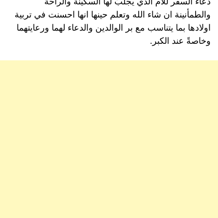
دعاء السفر للام الذي يجلبُ لها السكينة والراحة
والطمأنينة ان شاء الله وتعلم حينها انها احسنت في تربية
اولادها بما يتناسب مع بر الوالدين والدعاء لهما ورعايتهما
وخاصةً عند الكبر.