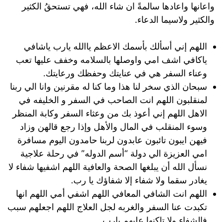
واعانها واعادها سالمةً ان شاء الله، فهي تستحقُ الكثير
والكثير ولاسيما الدعاء.
اللهم إني أسألك بأسمك الاعظم ياالله يارب ياشافي
ياكافي اشف امي واوصلها بالسلامه وخفف عليها تعب
وعناء السفر هي في عنايتك وحفظك ورعايتك.
سبحان الذي سخر لنا هذا وما كنا له مقرنين وانا الي ربنا
لمنقلبون اللهم انت الصاحب في السفر و الخليفه في
الاهل اللهم إني أعوذ بك من وعثاء السفر وكابة المنظر
وسوء المنقلب في المال والأهل وإذا رجع قالهن وزاد
فيهن ايبون تائبون عابدون لربنا حامدون اليوم مسافرة
امي العزيزة الي دولة “أسم الدوله” في رحلة علاجية
نسأل الله أن يبلغها الصحة والعافية اللهم اشفيها شفاء لا
يغادر سقما ولا شفاء إلا شفاؤك يا رب.
اللهم انت الشافي المعافي اللهم اشفي أمي اللهم انها
تكبدت عنا السفر والغربه لجل العلاج اللهم اجعلهم سبب
فالشفاء ولا تاكنها عليهم يارب.