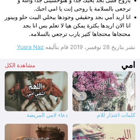
ياروح قلبى بجد بحبك جدا و هتوحشينى جدا والله و
ترجعى بالسلامة يا روحى إنت يا امي احبك.
انا اريد أمي بجد وحقيقي وجودها بيخلي البيت حلو وبينور
انا الان اريدها بكثرة يمكن هيا لا تعلم بس انا بجد
محتجاها محتجاها كثير يارب ترجعي بالسلامه.
نشر بتاريخ
28 نوفمبر، 2019
قام بتأليفه
Yusra Naz
امي
مشاهدة الكل
كلمات اعتذار للام
دعاء لامي المريضة