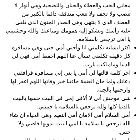
معاني الحب والعطاء والحنان والتضحية وهي أنهار لا
تنضب ولا تجف ولا تتعب متدفقة دائما بالكثير من
العطف الذي لا ينتهي وهي الصدر الحنون الذي تلقي
عليه رأسك وتشكو إليه همومك ومتاعبك والله وحشتيني
يا امي ترجعي بالسلامه.
اكثر انسانه تكلمني انا وأختي أمي حتى وهي مسافره
كل دقيقه تكلمني تسأل عنا اللهم احفظ أمي فهي لي
الدنيا وماملكت يارب.
اخر كلمة قالتها لي أمي يا بني إني مسافرة فرافقني
دعائك ولما حان العتمة جاءتنا خبر وفاتها اللهم اغفر لها
وارحمها بالجنة.
شي موحش أني لا ألاقي إمي في البيت حسها بالبيت
بالدنيا كلها ولله ترجعي بالسلامه يا حبيبتي.
أمي السلام أمي الامان أمي النعيم وهي الحياه ان شاء
الله ترجعي بالسلامه يا امي البيت بدونها فاضي ولا
حس.