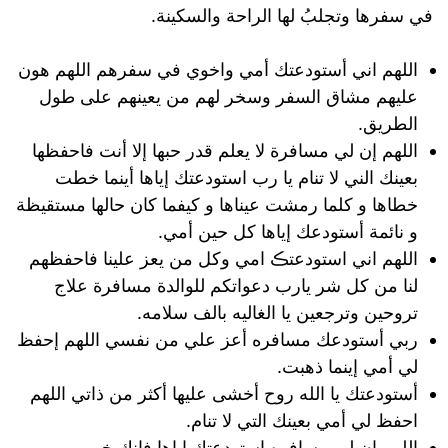
في سفرها وتجلبُ لها الراحة والسكينة.
اللهم اني أستودعتك أمي واخوي في سفرهم اللهم هون
عليهم مشاق السفر وسخر لهم من يعينهم على طول
الطريق.
اللهم إن لي مسافرة لا يعلم قدر حبها إلا أنت فاحفظها
بعينك الني لا تنام يا رب استودعتك إياها أينما خطت
خطاها و كلما رمشت عيناها و كيفما كان حالها مستقيظة
و نائمة أستودعك إياها كل حين أمي.
اللهم اني استودعتڪ امي وكل من يعز علينا فاحفظهم
لنا من كل شر يارب دعواتكم للوالدة مسافرة علاج
تروحين وترجعين يا الغاليه بالف سلامه.
ربي أستودعك مسافره أعز علي من نفسي اللهم إحفظ
لي أمي إينما ذهبت.
أستودعتك يا الله روح أخشى عليها أكثر من ذاتي اللهم
احفظ لي أمي بعينك التي لا تنام.
اللهم إن لي مسافره استودعتك إياها فإنك خير