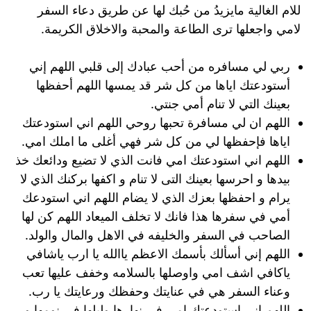
للام الغالية مايزيدُ من حُبك لها عن طريق دعاء السفر
لامي واجعلها ترى الطاعة والمحبة والاخلاق الكريمة.
ربي لي مسافره من أحب عبادك إلى قلبي اللهم إني
أستودعتك اياها من كل شر قد يمسها اللهم أحفظها
بعينك التي لا تنام أمي جنتي.
اللهم ان لي مسافرة تحبها روحي اللهم اني استودعتك
اياها فإحفظها لي من كل شر فهي أغلى ما املك امي.
اللهم اني استودعتك امي فانت الذي لا تضيع ودائعك خذ
بيدها و احرسها بعينك التى لا تنام و اكفها بركنك الذي لا
يرام و احفظها بعزك الذي لا يضام اللهم اني استودعك
أمي في سفرها هذا فانك لا تخلف الميعاد اللهم كن لها
الصاحب في السفر والخليفه في الاهل والمال والولد.
اللهم إني أسألك بأسمك الاعظم ياالله يا ارب ياشافي
ياكافي اشف امي واوصلها بالسلامه وخفف عليها تعب
وعناء السفر هي في عنايتك وحفظك ورعايتك يا رب.
اللهم اني استودعتك امي في نهارها وليلها في نومها و