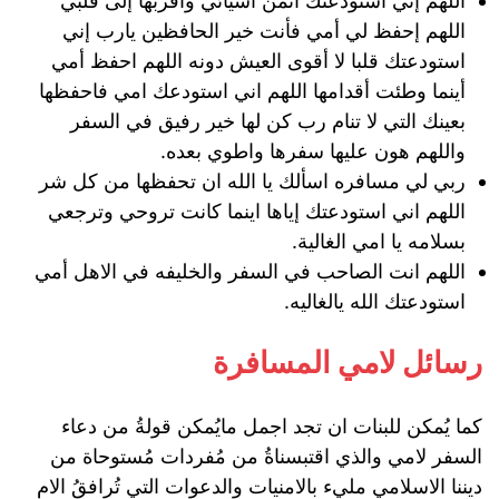
اللهم إني استودعتك أثمن أشيائي وأقربها إلى قلبي
اللهم إحفظ لي أمي فأنت خير الحافظين يارب إني
استودعتك قلبا لا أقوى العيش دونه اللهم احفظ أمي
أينما وطئت أقدامها اللهم اني استودعك امي فاحفظها
بعينك التي لا تنام رب كن لها خير رفيق في السفر
واللهم هون عليها سفرها واطوي بعده.
ربي لي مسافره اسألك يا الله ان تحفظها من كل شر
اللهم اني استودعتك إياها اينما كانت تروحي وترجعي
بسلامه يا امي الغالية.
اللهم انت الصاحب في السفر والخليفه في الاهل أمي
استودعتك الله يالغاليه.
رسائل لامي المسافرة
كما يُمكن للبنات ان تجد اجمل مايُمكن قولةُ من دعاء
السفر لامي والذي اقتبسناةُ من مُفردات مُستوحاة من
ديننا الاسلامي مليء بالامنيات والدعوات التي تُرافقُ الام