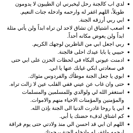
لدي اب كالجنة رحل ليخبرني ان الطيبون لا يدومون
طويلاً، اللهم اغفر له وارحمه وادخله جنات النعيم.
ابي ربي أرزقه الجنة.
اصعب اشتياق ان تشاق لاحد لن تراه ابداً ولن يأتي مثلة
ابداً ولن يعوض مكانه أحداً.
ربي اجعل ابي من الناظرين لوجهك الكريم.
حبيبي يا بابا عيدك احلى فالجنة.
ادمنت عيوني البكاء في لحظات الحزن على ابي حتى
في سعادتي ابكي غيابك عنها يا ابي.
ابوي يا جعل الجنة موطأك والفردوس مثواك.
حتى وان غاب عن عيني ففي القلب عين لا زالت تراه.
استغفر الله لي ولوالدي وللمسلمين والمسلمات
والمؤمنين والمؤمنات الاحياء منهم والاموات.
ابي يا روحا غادرت الدنيا الى الجنة بإذن الله.
كم اشتاق لدفء حضنك يا أبي.
اللهم ان ابي قد احسن الي منذ ولادتي حتى يوم فراقة
ارحمه واغفر له وادخله الجنة برحمتك.