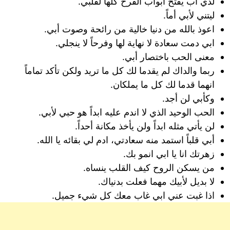
لدي اب يفتح أبواب الفرح كلها لقلبي.
ليتني لأبي أماً.
اعوذ بالله من دنيا خالية من رائحة وصوت أبي.
ابي دمت سعادة لا نهاية لها وفرحاً لا ينجلي.
معنى الحب باختصار أبي.
ربما والداك لم يقدما لك كل ما تريد ولكن تأكد تماماً
انهما قدما لك كل ما يملكان.
وكأبي لن أجد.
الحب الوحيد الذي لا اندم عليه ابداً هو حبي لأبي.
لن يأتي مثله ابداً ولن يأخذ مكانة أحداً.
أبي قلباً استمد منه سعادتي، ادم لي بقائه يا الله.
زهرتك انا يا ابي انمو بك.
من يسكن الروح كيف القلب ينساه.
لا بديل لأبيك مهما فعلت بدنياك.
اذا غبت عني ابي غاب معك كل شيء جميل.