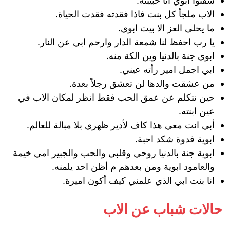
شفتوا ابوي انا حبيبته.
الاب ملجأ كل بنت فاذا فقدته فقدت الحياة.
ما يحلى العز الا بيت ابوي.
يا رب احفظ لنا شمعة الدار وارحم ابي عن النار.
ابوي جنة بالدنيا وين الكة منه.
ابي اجمل امير رأته عيني.
من عشقت والدها لن تعشق رجلاً بعدة.
حين نتكلم عن عمق الحب فقط انظر لمكان الاب في
عين ابنته.
أبي انت معي هذا كاف لأدير ظهري بلا مبالة للعالم.
ابوية فدوة شكد احبة.
ابوية جنة بالدنيا روحي وقلبي والحب والجبير امي خيمة
والعامود ابوية ومن بعدهم م أظن احد يلمنه.
انا بنت ابي الذي علمني كيف أكون اميرة.
حالات شباب عن الاب