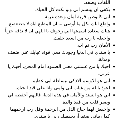
اللغات وصفه.
يكفي ان يبتسم ابي ولو بكت كل الحياة.
ابي كالوطن قربة امان وبعده غربة.
واطع اباك بكل ما أوصى به ان المطيع اباه لا يتضعضع.
هناك سعادة اسميتها ابي رجوتك يا اللهي ان لا تذقه حزناً
واجعله يا رب من اسعد خلقك.
الأمان رب ثم اب.
يا سندي في الدنيا وجودك معي قوة، غيابك عني ضعف
ومذلة.
احبك يا من علمتني معنى الصمود امام المحن، أحبك يا
عزتي.
ابي هو الاوسم الاذكى ببساطة ابي عظيم.
اعوذ بالله من غياب ابي وامي وانا على قيد الحياة.
ابي هو السند والأمان في هذه الدنيا، فاللهم أحفظه لي
وصبر قلب من فقد والدة.
واخفض لهما جناح الذل من الرحمة وقل رب ارحمهما
كما ربياني صغيراً، يحفظك ربي يا سندي.