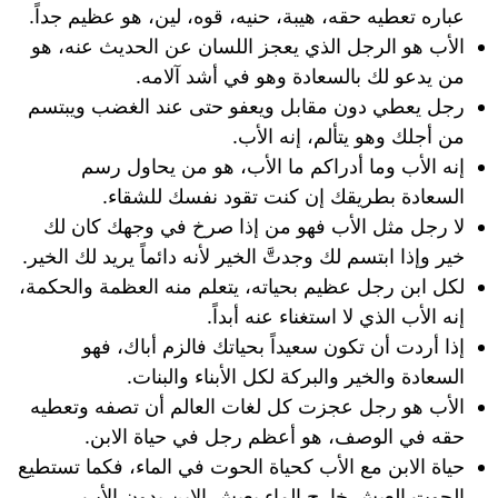
عباره تعطيه حقه، هيبة، حنيه، قوه، لين، هو عظيم جداً.
الأب هو الرجل الذي يعجز اللسان عن الحديث عنه، هو
من يدعو لك بالسعادة وهو في أشد آلامه.
رجل يعطي دون مقابل ويعفو حتى عند الغضب ويبتسم
من أجلك وهو يتألم، إنه الأب.
إنه الأب وما أدراكم ما الأب، هو من يحاول رسم
السعادة بطريقك إن كنت تقود نفسك للشقاء.
لا رجل مثل الأب فهو من إذا صرخ في وجهك كان لك
خير وإذا ابتسم لك وجدتَّ الخير لأنه دائماً يريد لك الخير.
لكل ابن رجل عظيم بحياته، يتعلم منه العظمة والحكمة،
إنه الأب الذي لا استغناء عنه أبداً.
إذا أردت أن تكون سعيداً بحياتك فالزم أباك، فهو
السعادة والخير والبركة لكل الأبناء والبنات.
الأب هو رجل عجزت كل لغات العالم أن تصفه وتعطيه
حقه في الوصف، هو أعظم رجل في حياة الابن.
حياة الابن مع الأب كحياة الحوت في الماء، فكما تستطيع
الحوت العيش خارج الماء يعيش الابن بدون الأب.