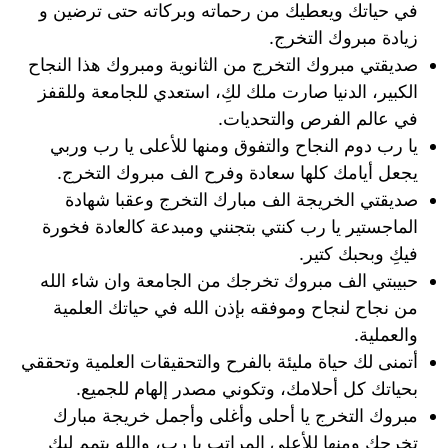
في حياتك ويعطيك من رحماته وبركاته حتى ترضين و
زيادة مبروك التخرج.
صديقتي مبروك التخرج من الثانوية ومبروك هذا النجاح
الكبير، الدنيا صارت ملك لكِ، استعدي للجامعة وللقفز
في عالم الفرص والتحديات.
يا رب دوم النجاح والتفوق ومنها للأعلى يا رب وربي
يجعل أيامك كلها سعادة وفرح الف مبروك التخرج.
صديقتي الخريجة الف مبارك التخرج وعقبا شهادة
الماجستير يا رب كنتي بتجنني ومبدعة كالعادة فخورة
فيكِ وبحبك كتير.
حبيبتي الف مبروك تخرجك من الجامعة وان شاء الله
من نجاح لنجاح وموفقه بإذن الله في حياتك العلمية
والعملية.
أتمنى لك حياة مليئة بالفرح والتحقيقات العلمية وتحققي
بحياتك كل أحلامك، وتكوني مصدر إلهام للجميع.
مبروك التخرج يا أحلى وأغلى وأجمل خريجة مبارك
تخرجك ومنها للأعلى المراتب يا رب، والله يتمم ليك