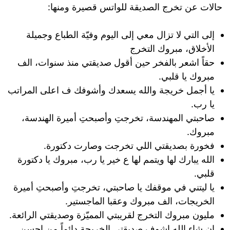
حالات عن تخرج الصديقة للواتس قصيرة ومنها:
إلى التي لا تزال معي إلى اليوم وفيّة الطباع وجميلة
الأخلاق، مبروك التخرج
حقاً اشعر بالفخر حين أقول صديقتي منذ سنوات، الف
مبروك يا قلبي.
يا أجمل خريجة والله يسعدك وأشوفك ف اعلى المراتب
يا رب.
صاحبتي المهندسة، تخرجتِ وأصبحتِ أميرة الهندسة،
مبروك.
فخورة بصديقتي اللي تخرجت وصارت دكتورة.
الله يبارك لها ويتمم لها ع خير يا رب، مبروك يا دكتورة
قلبي.
يا ليتني في موقفك يا صاحبتي، تخرجتِ وأصبحتِ أميرة
الخريجات، الف مبروك وعقبا الماجستير.
مليون مبروك التخرج لقريبتي المميّزة وصديقتي الرائعة.
ان شاء الله اشوف صديقتي الخريجة دائماً من احسن