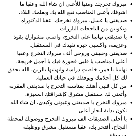
مبروك تخرجك ومنها للأعلى ان شاء الله وعقبا ما
اشوفك بأعلى المناصب نفع الله بك وبعلمك البلاد.
صديقتي يا عسل، مبروك تخرجك، عقبا الدكتوراه
وتكونين من الناجحات البارزات.
يا صديقتي تهانينا على التخرج، واصلي مشواركِ بقوة
وعزيمة، واكسبي خبرة تفيدك في المستقبل.
صديقتي وحبيبتي وروحي ألف مبروك التخرج وعقبا
أعلى المناصب يا قلبي فخورة فيك يا أجمل خريجة.
تهانينا يا قمر، خلصتِ دراسة وانهيتيها بالزين، الله يحقق
لك كل أحلامك ويوفقك في حياتك العملية.
من كل قلبي أهنئك بمناسبة التخرج يا صديقتي المقربة
وأتمنى لكِ مستقبل مشرق كإشراقتكِ المميزة.
مبروك التخرج يا صديقتي وعيوني وكبدي، ان شاء الله
تكون بداية انجاز أعلى.
يا أحلى الصديقات الف مبروك التخرج ووصولك لمحطة
النجاح، أفتخر بك، عقبا مستقبل مشرق ووظيفة
مرموقة.