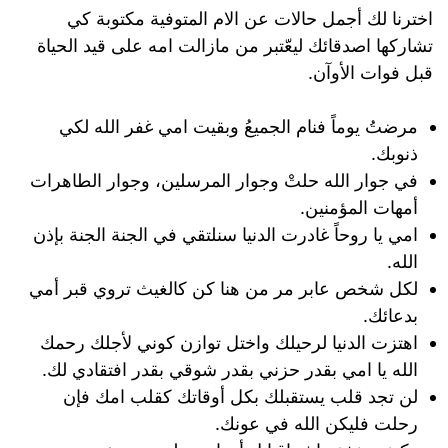
اخترنا لك أجمل حالات عن الام المتوفية مكتوبة كي
تشاركها اصدقائك ليعّتبر من مازالت امه على قيد الحياة
قبل فوات الأوآن.
مرضتُ يوماً فنام الجميعُ وبقيت امي غفر الله لكي
ذنوبك.
في جوار الله حلتْ وجوار المرسلين، وجوار الطاهرات
أمهات المؤمنين.
امي يا روحاً غادرت الدنيا سنلتقي في الجنة الجنة بإذن
الله.
لكل شخص عابر مر من هنا كن كالغيث تروي قبر أمي
بدعائك.
اهتزت الدنيا لرحيلك واختل توازن كوني لأجلك رحمك
الله يا امي بقدر حزني بقدر شوقي بقدر افتقادي لك.
لن تجد قلب يستقبلك بكل أوقاتك كقلب امك فإن
رحلت فليكن الله في عونك.