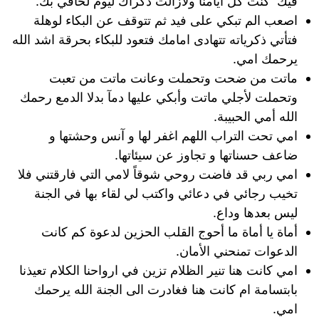
فيك كنت كل أيامنا ولازالت ذكراك ليوم لحاقي بك.
اصعب الم تبكي على فيد ثم تتوقف عن البكاء لوهلة
فتأتي ذكرياته تتهادى امامك فتعود للبكاء بحرقة اشد الله
يرحمك امي.
ماتت من ضحت وتحملت وعانت ماتت من تعبت
وتحملت لأجلي ماتت وأبكي عليها دمآ بدلا الدمع رحمك
الله أمي الحبيبة.
امي تحت التراب اللهم اغفر لها و آنس وحشتها و
ضاعف حسناتها و تجاوز عن سيئاتها.
امي ربي قد فاضت روحي شوقاً لامي التي فارقتني فلا
تخيب رجائي في دعائي واكتب لي لقاء بها في الجنة
ليس بعدها وداع.
أماة يا أماة ما أحوج القلب الحزين لدعوة كم كانت
الدعوات تمنحني الأمان.
امي كانت هنا تنير الظلام تزين في ارواحنا الكلام تعيذنا
بابتسامة ام كانت هنا فغادرت الى الجنة الله يرحمك
امي.