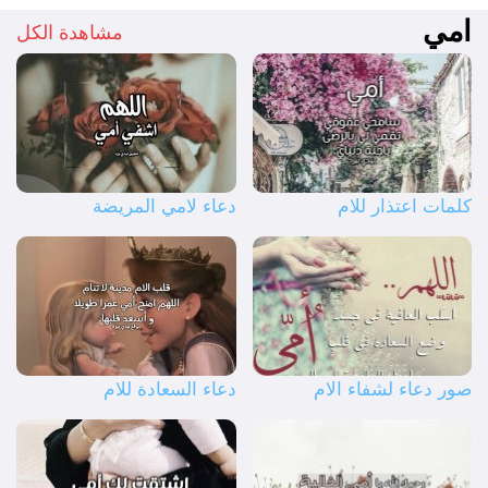
امي
مشاهدة الكل
كلمات اعتذار للام
دعاء لامي المريضة
صور دعاء لشفاء الام
دعاء السعادة للام