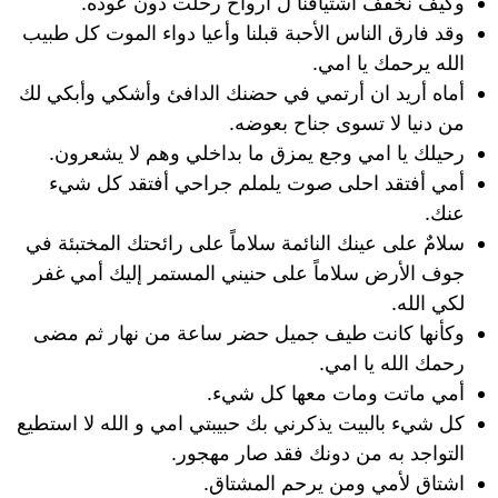
وكيف نخفف اشتياقنا ل أرواح رحلت دون عوده.
وقد فارق الناس الأحبة قبلنا وأعيا دواء الموت كل طبيب
الله يرحمك يا امي.
أماه أريد ان أرتمي في حضنك الدافئ وأشكي وأبكي لك
من دنيا لا تسوى جناح بعوضه.
رحيلك يا امي وجع يمزق ما بداخلي وهم لا يشعرون.
أمي أفتقد احلى صوت يلملم جراحي أفتقد كل شيء
عنك.
سلامٌ على عينك النائمة سلاماً على رائحتك المختبئة في
جوف الأرض سلاماً على حنيني المستمر إليك أمي غفر
لكي الله.
وكأنها كانت طيف جميل حضر ساعة من نهار ثم مضى
رحمك الله يا امي.
أمي ماتت ومات معها كل شيء.
كل شيء بالبيت يذكرني بك حبيبتي امي و الله لا استطيع
التواجد به من دونك فقد صار مهجور.
اشتاق لأمي ومن يرحم المشتاق.