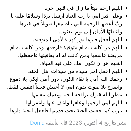
اللهم ارحم ميتاً ما زال في قلبي حي.
وعلى قبر امي يا رب العباد ارسل بردًا وسلامًا علية يا
ربّ أعطها الرحمة التي تنام معها طويلاً في قبرها
واعطهّا الأمان إلى يوم يبعثون.
اللهم أجعل قبرها نور كهدية لأمي المتوفيه.
اللهم من كانت له ام متوفية فارحمها ومن كانت له ام
مريضة فاشفها ومن كانت له ام بعافيتها فاحفظها.
النعيم هو ان تكون امك على قيد الحياة.
اللهم اجعل امي سيدة من سيدات اهل الجنة.
رحمك الله أمي يا نقاء الكون، دون أمي ابكي بلا دموع
واصرخ بلا صوت بدون امي لا أعيش فعلياً اتنفس فقط.
عطر الله قبرك برائحة الجنة ونعمك بنعيمهآ.
اللهم امي ارحمها وعافها واعف عنها واغفر لها.
يارب كما جعلت الجنة تحت قدميها فاجعل الجنة دارها.
نشر بتاريخ
4 أكتوبر، 2023
قام بتأليفه
Donia