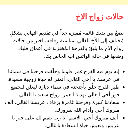
حالات زواج الاخ
نضعُ بين يديك قائمة مُميزة جداً في تقديم التهاني بشكلٍ
مُختلف إلى الأخ الغالي بمناسبة زفافه، اختر من حالات
زواج الاخ ما يليقُ بالفرحة المُختزلة في أعماق قلبك
وضعها في حالة الواتس اب الخاص بك.
إنه يوم فيه الفرح غمر قلوبنا وحلّقت فرحتنا في سمائنا
في عرسك يا أخي الغالي، أتمنى له حياة زوجية سعيدة.
طير الفرح حلّق بأجنحته في سماء ديارنا ليعلن للجميع
فوز أخي الغالي بهدية العمر، زواج سعيد يا الغالي.
سعادتنا كبيرة وفرحتنا غامرة بزفاف عريسنا الغالي، ألف
مبروك أخي وأدام الله سرورك.
ألف مبروك أخي “الاسم” يا رب يتمم لك على خير يا
عريس وتعيش حياة السعادة يا غالي.