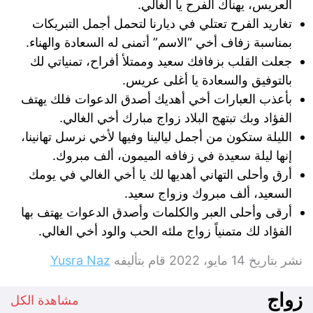
العريس، يهناك الفرح يا الغالي.
تغاريد الفرح تعتلي في ديارنا لتحمل أجمل التبريكات
بمناسبة زفاف أخي “الاسم” أتمنى له السعادة والهناء.
جعلت القلب بزفافك سعيد وممتلأ أفراح، تمنياتي لك
بالتوفيق والسعادة يا أغلى عريس.
بأعذب العبارات أخي أهديك أصدق الدعوات فلك يهتف
الفؤاد وبك تبتهج البلاد زواج مبارك أخي الغالي.
الليلة ستكون من أجمل ليالينا وفيها لأخي نرسل تهانينا،
إنها ليلة سعيدة في زفافه الميمون، ألف مبروك.
أرق وأحلى التهاني أهديها لك يا أخي الغالي في يومك
السعيد، ألف مبروك وزواج سعيد.
أرقى وأحلى العبر والكلمات وأصدق الدعوات يهتف بها
الفؤاد لك متمنياً زواج ملئه الحب والود أخي الغالي.
نشر بتاريخ
14 مايو، 2022
قام بتأليفه
Yusra Naz
زواج
مشاهدة الكل