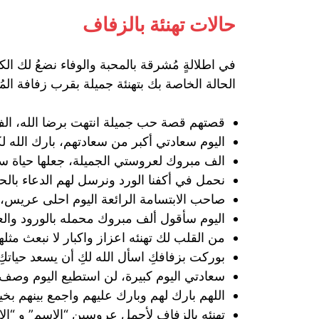
حالات تهنئة بالزفاف
في اطلالةٍ مُشرقة بالمحبة والوفاء نضعُ لك ال
الحالة الخاصة بك بتهنئة جميلة بقرب زفافة المُ
قصتهم قصة حب جميلة انتهت برضا الله، الف
اليوم سعادتي أكبر من سعادتهم، بارك الله ل
الف مبروك لعروستي الجميلة، جعلها حياة سع
نحمل في أكفنا الورد ونرسل لهم الدعاء بالح
صاحب الابتسامة الرائعة اليوم احلى عريس،
اليوم سأقول ألف مبروك محمله بالورود وال
من القلب لك تهنئه اعزاز واكبار لا نبعث مثلها
بوركت بزفافكِ اسأل الله لكِ أن يسعد حياتكِ و
سعادتي اليوم كبيرة، لن استطيع اليوم وصف 
اللهم بارك لهم وبارك عليهم واجمع بينهم بخ
تهنئه بالزفاف لأجمل عروسين “الاسم” و “ال