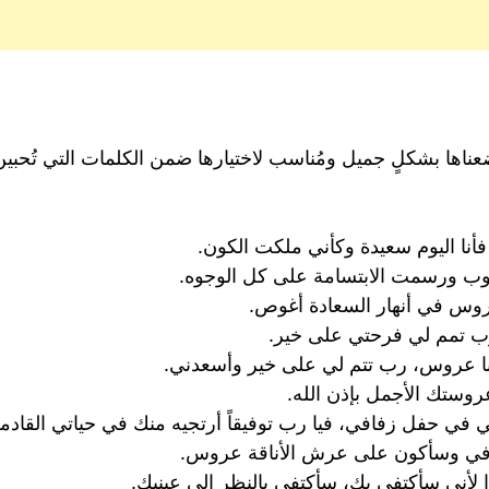
وضعناها بشكلٍ جميل ومُناسب لاختيارها ضمن الكلمات التي تُحب
فأنا اليوم سعيدة وكأني ملكت الكون.
لوب ورسمت الابتسامة على كل الوجوه.
عروس في أنهار السعادة أغوص.
رب تمم لي فرحتي على خير.
أنا عروس، رب تتم لي على خير وأسعدني.
وستك الأجمل بإذن الله.
ي في حفل زفافي، فيا رب توفيقاً أرتجيه منك في حياتي القادمة
زفافي وسأكون على عرش الأناقة عروس.
لأني سأكتفي بك، سأكتفي بالنظر إلى عينيك.