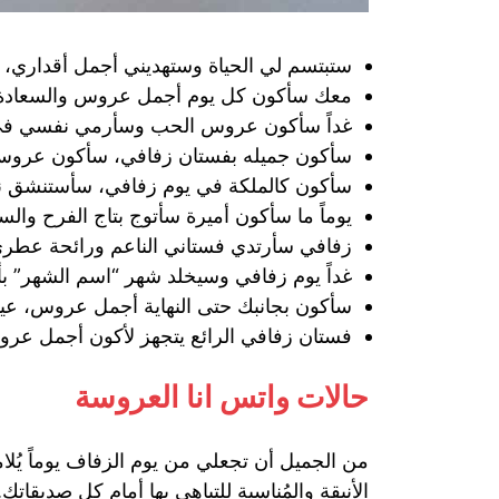
ستبتسم لي الحياة وستهديني أجمل أقداري، 
معك سأكون كل يوم أجمل عروس والسعادة ست
غداً سأكون عروس الحب وسأرمي نفسي في ن
سأكون جميله بفستان زفافي، سأكون عروس 
سأكون كالملكة في يوم زفافي، سأستنشق نس
يوماً ما سأكون أميرة سأتوج بتاج الفرح وا
زفافي سأرتدي فستاني الناعم ورائحة عطري
غداً يوم زفافي وسيخلد شهر “اسم الشهر” بأ
سأكون بجانبك حتى النهاية أجمل عروس، عين
فستان زفافي الرائع يتجهز لأكون أجمل عر
حالات واتس انا العروسة
من الجميل أن تجعلي من يوم الزفاف يوماً يُلا
الأنيقة والمُناسبة للتباهي بها أمام كل صديقاتك.