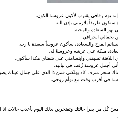
إنه يوم زفافي يقترب لأكون عروسة الكون.
كون طريقاً يلازمني بإذن الله.
هر السعادة والمحبة.
بجمالي الخرافي.
ائم الفرح والسعادة، سأكون عروساً سعيدة يا رب.
لسعادة، ملكة على عرشه وعروسةً له.
 اللافتة تسبقني وابتسامتي على شفتاي هكذا سأكون.
ني أجمل عروسة زُفت في لياليه.
اك سحر مترف كاد يهلكني فمن ذا الذي على جمال عيناك يصبر
وسة في أقرب وقت مع توأم روحي.
مسُ كُل من يقرأ حالتك وتفتخرين بذلك اليوم بأعذب حالات انا