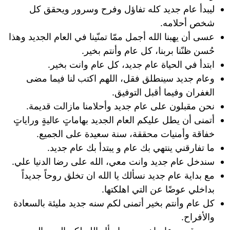
ليبدأ عام جديد كله تفاؤل وفرح وسرور ويحقق كل
شخص أحلامه.
عسى أن يهبنا الله أجمل ممّا تمنّينا​ في العام الجديد وهذا
حُسن ظنّنا بربنا، كل عام وأنتم بخير.
ابتدأ في الحياة عام جديد، كل عام وانت بخير.
وعام جديد سينطلق فقل، اللهم اكتب لنا فيما مضى
الغفران وفيما أقبل التوفيق.
نحن مقبلون على عام جديد وأحلامنا مازالت قديمة.
أتمنى أن يطل عليكم العام الجديد بهاماتٍ عاليةٍ وراياتٍ
خفاقة وأمنيات محققة، سنة سعيدة على الجميع.
ما تفارقني ينتهي بك عام و يبتدأ بك عام جديد.
سندخل عام جديد وانت معي، الله على رضا الدنيا علي.
مع بداية عام جديد نسألك يا الله ان تخلق روحاً جديداً
بداخلي عوضًا عن التي اهلكتها.
كل عام وأنتم بخير أتمنى لكم سنه جديد مليئة بالسعادة
والأفراح.