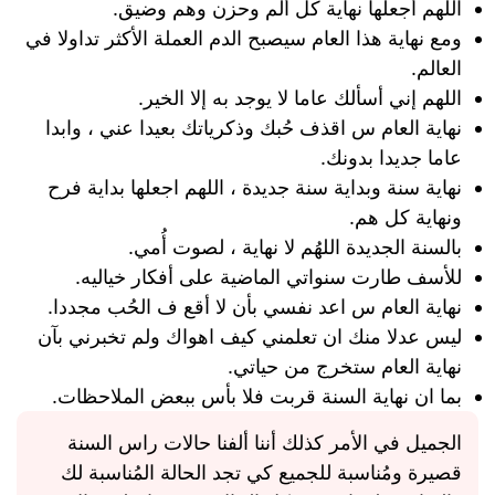
اللهم أجعلها نهاية كل ألم وحزن وهم وضيق.
ومع نهاية هذا العام سيصبح الدم العملة الأكثر تداولا في
العالم.
اللهم إني أسألك عاما لا يوجد به إلا الخير.
نهاية العام س اقذف حُبك وذكرياتك بعيدا عني ، وابدا
عاما جديدا بدونك.
نهاية سنة وبداية سنة جديدة ، اللهم اجعلها بداية فرح
ونهاية كل هم.
بالسنة الجديدة اللهُم لا نهاية ، لصوت أُمي.
للأسف طارت سنواتي الماضية على أفكار خياليه.
نهاية العام س اعد نفسي بأن لا أقع ف الحُب مجددا.
ليس عدلا منك ان تعلمني كيف اهواك ولم تخبرني بآن
نهاية العام ستخرج من حياتي.
بما ان نهاية السنة قربت فلا بأس ببعض الملاحظات.
الجميل في الأمر كذلك أننا ألفنا حالات راس السنة
قصيرة ومُناسبة للجميع كي تجد الحالة المُناسبة لك