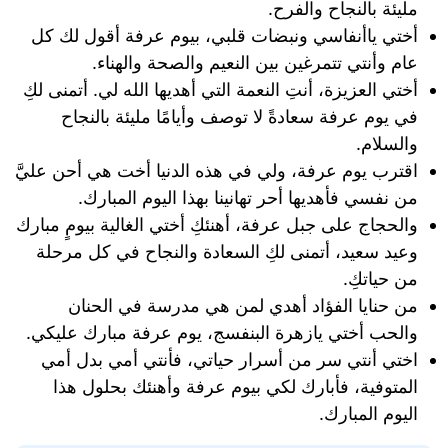
مليئة بالنجاح والفرح.
أختي ياأنفاسي ونبضات قلبي، بيوم عرفة أقول لك كل
عام وأنتي تتمرغين بين النعيم والصحة والهناء.
أختي العزيزة، أنتِ النعمة التي أهديها الله لي. أتمنى لكِ
في يوم عرفة سعادةً لا توصف وأيامًا مليئة بالنجاح
والسلام.
اقترب يوم عرفة، ولي في هذه الدنيا أخت هي أحن عليَّ
من نفسي فأهديها أحر تهانينا بهذا اليوم المبارك.
والحجاج على جبل عرفة، أهنئكِ أختي الغالية بيومٍ مبارك
وعيد سعيد، أتمنى لكِ السعادة والنجاح في كل مرحلة
من حياتكِ.
من حنايا الفؤاد أهدي لمن هي مدرسة في الحنان
والحب أختي يازهرة البنفسج، يوم عرفة مبارك عليكي.
اختي أنتي سر من أسرار حياتي، فأنتي أمي بدل أمي
المتوفية، فأبارك لكي بيوم عرفة وأهنئك بحلول هذا
اليوم المبارك.