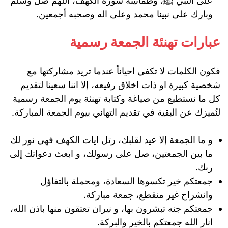
على النبي ﷺ، وطمأنينة سورة الكهف، اللهم صل وسلم
وبارك على نبينا محمد وعلى اله وصحبه أجمعين.
عبارات تهنئة الجمعة رسمية
فكون الكلمات لا تكفي احياناً عندما تريد مشاركتها مع
شخصية كبيرة او ذات اخلاق رفيعه، إلا اننا سعينا لتقديم
كل ما نستطيع من صياغة وكتابة تهنئة يوم الجمعة رسمية
لنُميزك عن البقية في تقديم التهاني بيوم الجمعة المباركة.
و ما الجمعة إلا عيد لقلبك، رتل ايات الكهف فهي نور لك
ما بين الجمعتين، صل على رسولك، و ابعث دعواتك إلى
ربك.
جمعتكم خير تكسوها السعادة، ومحملة بالتفاؤل
وانشراح غير منقطع، جمعة مباركة.
جمعتكم جنه تبشرون بها، و نيران تعتقون منھا باذن الله،
انار الله جمعتكم بالخير والبركة.