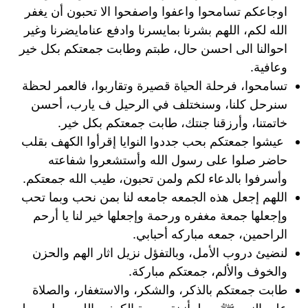
اوجاعكم تسامحوا واعفوا واصفحوا الا تحبون أن يغفر
الله لكم، اللهم بشرنا بمايسرنا وادفع عنامايضرنا وغير
احوالنا الى احسن حال، طبتم وطابت جمعتكم بكل خير
وعافية.
تسامحوا، فرحلة الحياة قصيرة وتقاربوا، فالعمر لحظة
سنرحل كلنا، وسنختلف في الرحيل ف يارب، أحسن
خاتمتنا، وأرزقنا جنتك، طابت جمعتكم بكل خير.
عيشوا جمعتكم بحب جددوا النوايا إقرأوا الكهف بقلب
حاضر صلوا على رسول الله وأستشعروا شفاعته
وأسرفوا بالدعاء لكم ولمن تحبون، طيب الله جمعتكم.
اللهم إجعل هذه الجمعه جامعه لنا بمن نحب وبما تحب
وإجعلها جمعة مغفره ورحمة وإجعلها خير لنا يا أرحم
الراحمين، جمعه مباركه أحبابي.
لنضيئ دروب الأمل، وبالتفؤل نزيل اثار الهم والحزن
والخوف والألم، جمعتكم مباركة.
طابت جمعتكم بالذكر، والشكر، والاستغفار، والصلاة