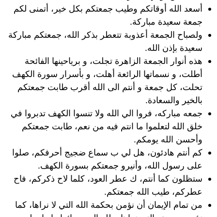
أسعد الله أوقاتكم وطيب جمعتكم بكل خير، أتمنى لكم
جمعة سعيدة مباركة.
ولصباح الجمعة أعذوبة تتعطر بذكر الله، جمعتكم مباركة
سعيدة بإذن الله.
هذه أنوار الجمعة الزاهرة تجلت، و برياحينها الفائحة
أطلت، و نسماتها الرائعة أهلت، و بأسرار سورة الكهف
تحلت، كل جمعة و أنتم الى الله أقرب طابت جمعتكم
بالخير والسعادة.
جمعه مباركه، فروا الي الله ولا تنسوا الكهف تدبروا في
خلق الله لتعلموا ما انتم فيه من نعم، طابت جمعتكم
وأحسن الله يومكم.
​كم أنتم هادئون، هل لي ب سماع ضجيج أحرفكم، صلوا
على رسول الله، وأنيرو جمعتكم بسورة الكهف.
ستظلون كما أنتم، ك عطر العود، كلما لاح ذكركم، فاح
عطركم، طيب الله جمعتكم.
من تمام الإيمان أن نؤمن بحكمة الله التي لا نراها، كما