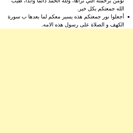
نؤمن برحمته التي نراها، ولله الحمد دائما وابدا، طيب
الله جمعتكم بكل خير.
أجعلوا نور جمعتكم هذه يسير معكم لما بعدها ب سورة
الكهف و الصلاة على رسول هذه اﻻمه.