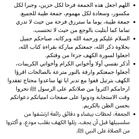
اللهم اجعل هذه الجمعة فرحا لكل حزين، وجبرا لكل
مكسور، وسعادة لكل مهموم، جمعة طيبة للجميع.
جمعة طيبة، يوما ما سترزق فرحة من حيث لا تدري
تماما كما أبتليت بالوجع من حيث لا تحتسب.
السلام عليكم ورحمة الله وبركاته، صباحكم جميل
بحلاوة ذكر الله، جمعتكم مباركة بقراءة كتاب الله،
اجعلوا لسورة الكهف جزءا من وقتكم.
أذكر نفسي أولا وأخواني الكرام وأخواتي الكريمات،
أجعلوا جمعتكم وارفة بالنور مترعة بالصالحات اقرؤا
الكهف بترتیل قفوا مع تدبر ایا تھا ساعدوا محتاج تفقدوا
ارحامكم اكثروا من صلاتكم على الرسول ﷺ تحروا
وقت الاستجابة ودونوا على صفحات امنياتكم دعواتكم
بحسن الظن بالكريم.
الجمعة، لحظات بيضاء و دقائق رائعة ارتشفوا من
سلسبيلها قبل أن يجف، رتلوا الكهف بقلب مودع، و أكثروا
من الصلاة على النبي ﷺ.