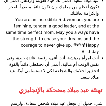
عيد ميلاد سعيد، أتمنى لك حياة طويلة وازدهار، أتمنى أن
تكون أعظم من معلمك وأن تكون دائمًا مصدراً للفخر
والكرامة لعائلتك.
You are an incredible 👩🌷woman: you are
feminine, tender, a good leader, and at the
same time perfect mom. May you always have
the strength to chase your dreams and the
courage to never give up. 💐🎂🍹Happy
Birthday.
أنتِ امرأة مدهشة، أنتِ أنثى، رقيقة، قائدة جيدة، وفي
نفس الوقت أم مثالية، أتمنى أن تحتفظي دائماً بالقوة
لتحقيق أحلامك والشجاعة لكي لا تستسلمي أبدًا، عيد
ميلاد سعيد.
تهنئة عيد ميلاد مضحكة بالإنجليزي
شيء جميل أن تجعل عيد ميلاد شخص سعادة، ولرسم