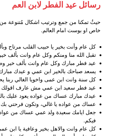
رسائل عيد الفطر لابن العم
حيثُ تمكنا من جمع وترتيب اشكال مُتنوعة من 
خاص او بوست امام العالم.
كل عام وأنت بخير يا حبيب القلب مرتاح وبأل
تقبل الله منا ومنكم وكل عام وانت بألف خير
عيد فطر مبارك وكل عام وانت بألف خير و
يسعد صباحك بالخير ابن عمي و عيدك مبارك 
كل سنة وانت ابن عمى واخويا الغالي ربنا ي
عيد فطر سعيد ابن عمي مش عارف اقولك اي
عيدك مبارك عساك من عواده يعود عليك بال
عساك من عواده يا غالي، وتكون فرحتي بك كب
جعل ايامك سعيدة ولد عمي عساك من عواده
فيكم.
كل عام وانت والاهل بخير وعافية يا ابن ع