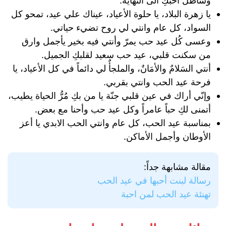
وسأظل أحبكِ الى النهاية.
يا زهرة البلاد، يا حلوة الأعياد، عيناك علي عيد، تمحو كل
السواد، كل عام وانتي لي روح تضيء حياتي.
وعسى كُل عيد حب يمرّ وأنتي فيه بخير يأجمل وارق
من سكنت قلبي، عيد حب سعيد لقلبكِ الجميل.
أنتي السَلامٌ والأمَانٌ، والملجأٌ لي دائماً في كل الأعياد، يا
فرحة عيد الحب وانتي بقربي.
وإنّي أراك في عين قلبي جنّة يا من بكِ مُرُّ الحياة يطيب،
أتمنى لكِ حباً عامراً وكل عيد حب وأحنا مع بعض.
بمناسبة عيد الحب، كل عام وانتي الحب الابدي يا أعز
الأوطان وأجمل الأماكن.
مقالة مشابهة جداً:
رسالة لبنت أحبها في عيد الحب
تهنئة عيد الحب لمن احبة