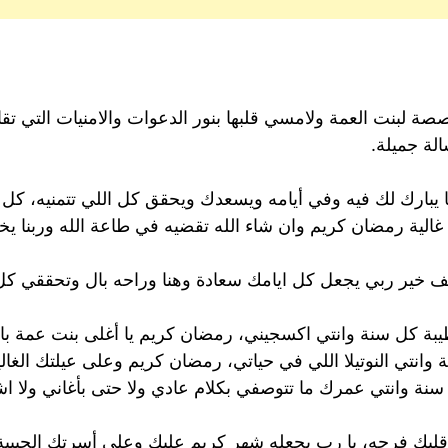
صة لبنت العمة ولامسي قلبها بنور الدعوات والامنيات التي تق
لة جميلة.
ا يبارك لك فيه وفي أيامه ويسعدك ويحقق كل اللي تتمنيه، كل
 غالية رمضان كريم وان شاء الله تقضيه في طاعة الله وربنا يخل
لف خير ربي يجعل كل ايامك سعادة وهنا وراحه بال وتحققي 
يبة كل سنة وانتي اكسجيني، رمضان كريم يا أغلى بنت عمة با
وانتي النوتيلا اللي في حياتي، رمضان كريم وعلى عيلتك الغالي
ة وانتي عمرك ما تتوصفي بكلام عادي ولا حتى بأغاني ولا اش
ك فرحه، يا رب يجعله شهر كريم عليك وعلى أسرتك الحبيبة