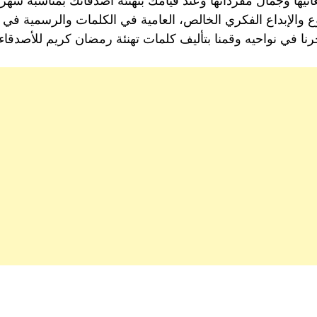
نيها وجمال مفرداتها وعند قيامك بتهنئة أصدقائك بمناسبة شهر
ع والإبداع الفكري الخالص، العامية في الكلمات والرسمية في ال
ا في نواحيه وقمنا بتأليف كلمات تهنئة رمضان كريم للأصدقاء 