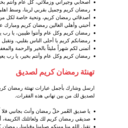
اصحابي وجيراني وزملائي، كل عام وأنتم بخي
رمضان كريم وجميل بقربي لربنا، وسط اهلي،
أصدقائي رمضان كريم، وتحية خاصة لكل من ي
أحبتي وأهلي الغالين رمضان كريم ومبارك علي
رمضان كريم وكل عام وأنتوا طيبين، يا رب يعي
رمضانكم كريم يا أحلى الناس بقلبي، وتقبل ال
أتمنى لكم شهراً مليئاً بالخير والرحمة والمغ
رمضان كريم وكل عام وأنتم بخير، يا رب يعيد 
تهنئة رمضان كريم لصديق
ارسل وشارك بأجمل عبارات تهنئة رمضان كريم ل
لصديق لك من بين تهاني هذه الفقرات.
يا صديق العُمر حلّ رمضان وأنتَ بجانبي فلا 
صديقي رمضان كريم لك ولعائلتك الكريمة، أعا
تقبل الله منا ومنكم صيامنا وقيامنا، رمضان 