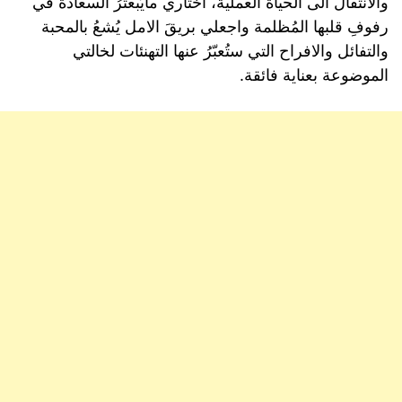
والانتقال الى الحياة العملية، اختاري مايُبعثرُ السعادة في
رفوفِ قلبها المُظلمة واجعلي بريقَ الامل يُشعُ بالمحبة
والتفائل والافراح التي ستُعبّرُ عنها التهنئات لخالتي
الموضوعة بعناية فائقة.