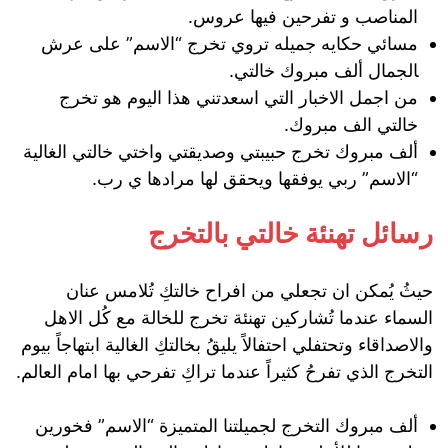
المناصب و تفرحين فيها عروس.
مسائي حكايه جميله تروي تخرج “الاسم” على عرش
ﺎلجمال ألف مبروك خالتي.
من اجمل الاخبار التي اسعدتني هذا اليوم هو تخرج
خالتي الف مبروك.
ألف مبروك تخرج حبيبتي وصديقتي واختي خالتي الغالية
“الاسم” ربي يوفقها ويحقق لها مرادها ي رب.
رسائل تهنئة خالتي بالتخرج
حيثُ يُمكن ان تجعلي من افراح خالتكِ تُلامس عنان
السماء عندما تُشاركين تهنئة تخرج للخالة مع كُل الاهل
والاصداقاء وتحتفلي احتفالاً يليقُ بخالتكِ الغالية ابتهاجاً بيوم
التخرج الذي تفرحُ كثيراً عندما تراكِ تفرحي بها امام العالم.
ألف مبروك التخرج لجميلتنا المتميزة “الاسم” فخورين