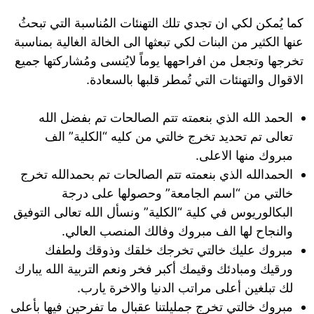
كما يُمكن لكي ان تجدي تلك التهنئات المُناسبة التي تبحثُ
عنها الكثير من البنات لكي تبعثها الى الخالة الغالية بمناسبة
تخرجها وتجعل من افراحهها يوماً لايُنسى ومُشاركتها جميع
الاقوال والتهنئات التي تُمطر قلبها بالسعادة.
الحمد الله الذي بنعمته تتم الصالحات تم بفضل الله
تعالى تم تحديد تخرج خالتي من كليه “الكلية” الف
مبروك منها الاعلى.
الحمدالله الذي بنعمته تتم الصالحات تم بحمدالله تخرج
خالتي من “اسم الجامعة” وحصولها على درجة
البكالوريوس في كلية “الكلية” ونسأل الله تعالى التوفيق
والنجاح لها الف مبروك وفالك المنصب العالي.
مبروك عليك خالتي تخرجك خلقك وذوقك ولطفك
ورقيك ومبادئك وقيمك أكبر فخر ونعم التربية الله يبارك
لك تبلغين أعلى مراتب الدنيا والاخرة يارب.
مبروك خالتي تخرج جمليلتنا عقبال ما تفرحين فيها بأعلى