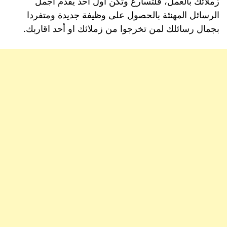
زملائك بالعمل، فلتسارع وتكن أول أحد يقدم أجمل
الرسائل المهنئة بالحصول على وظيفة جديدة ومتفردا
بجمال رسائلك لمن تخرجوا من زملائك او أحد اقاربك.