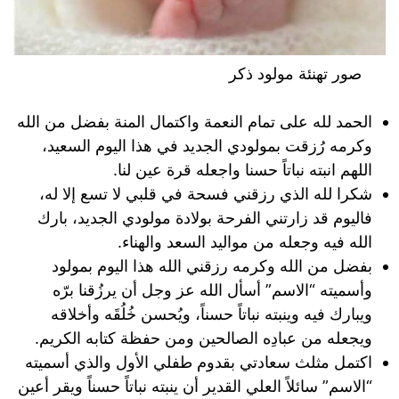
صور تهنئة مولود ذكر
الحمد لله على تمام النعمة واكتمال المنة بفضل من الله
وكرمه رُزقت بمولودي الجديد في هذا اليوم السعيد،
اللهم انبته نباتاً حسنا واجعله قرة عين لنا.
شكرا لله الذي رزقني فسحة في قلبي لا تسع إلا له،
فاليوم قد زارتني الفرحة بولادة مولودي الجديد، بارك
الله فيه وجعله من مواليد السعد والهناء.
بفضل من الله وكرمه رزقني الله هذا اليوم بمولود
وأسميته “الاسم” أسأل الله عز وجل أن يرزُقنا برّه
ويبارك فيه وينبته نباتاً حسناً، ويُحسن خُلُقَه وأخلاقه
ويجعله من عبادِه الصالحين ومن حفظة كتابه الكريم.
اكتمل مثلث سعادتي بقدوم طفلي الأول والذي أسميته
“الاسم” سائلاً العلي القدير أن ينبته نباتاً حسناً ويقر أعين