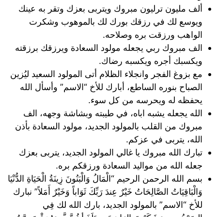
ألف مليون ترليون مبروك ويتربى بعزك وتقر به عينك
ويوسع لك في رزقك بورك لك بالموهوب وشكرت
الواهب ورزقت بره وصلاحه.
الف مبروك ربي يجعله مولود السعادة ويرزقك برزقته
ويكسبك أجره ويكسبه رضاك.
مع بزوغ الفجر وانجلاء الظلام أتى المولود السعيد ليُزين
الصباح بنوره الساطع، أبارك للأخ “الاسم” وأسأل الله
يحفظه له ويحرسه من كل سوء.
الله يجعله يشبه اباه، في طيبته وبشاشة وجهه، الف
مبروك من القلب بالمولود الجديد، مولود السعادة بأذن
الله، يتربى في عزكم.
تبارك الله مبروك يا غالي المولود الجديد، يتربى بعزك
جعله الله من مواليد السعادة ورزقكم بره.
بسم الله الرحمن الرحيم “الْمَالُ وَالْبَنُونَ زِينَةُ الْحَيَاةِ الدُّنْيَا
وَالْبَاقِيَاتُ الصَّالِحَاتُ خَيْرٌ عِندَ رَبِّكَ ثَوَاباً وَخَيْرٌ أَمَلاً” نبارك
للأخ “الاسم” بالمولود الجديد، بارك الله لك فِي