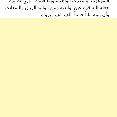
الـمَوْهُوب، وَشَكَرْتَ الوَاهِبَ، وبَلَغَ أشُدَّه َّ، وَرُزِقْتَ بِرَّهُ
جعله الله قرة عين لوالديه ومن مواليد الرزق والسعادة،
وأن ينبته نباتاً حسناً. ألف ألف مبروك.