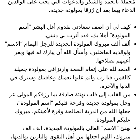
مُحملة بالحمد والشكر والدعوات التي يجب على الوالدين
الدعاء بهما بعد ان رُزقا بمولودة جديدة.
كيف لي أن اصف سعادتي بقدوم أغل البشر “أسم
المولودة” أهلا بك، فقد أنرتِ لي دنيتي.
ألف ألف مبروك المولودة الجديدة للرجل الهمام “الاسم”
ولوالديه الفاضلين، وأسأل الله أن يبارك له فيها ويقر
أعينهم بصلاحها.
الحمد لله على إتمام النعمة وارتزاقي بمولودة جميلة
كالقمر، فيا رب واتم عليها نعمتك وعافيتك وسترك في
الدنيا والآخرة.
من القلب إلى قلب تهنئة صادقة بما رزقكم المولى عز
وجل بمولودة جديدة وفرحة قلبكم “اسم المولودة”،
جعلها الله من الذرية الصالحة وقرة لأعينكم، مبروك
عليكم المولودة.
نهنئ “الاسم” الغالي بالمولودة الجديدة، الف الف
مبروك، اللهم اجعلها من أهل التقوى والبارين بوالديها،