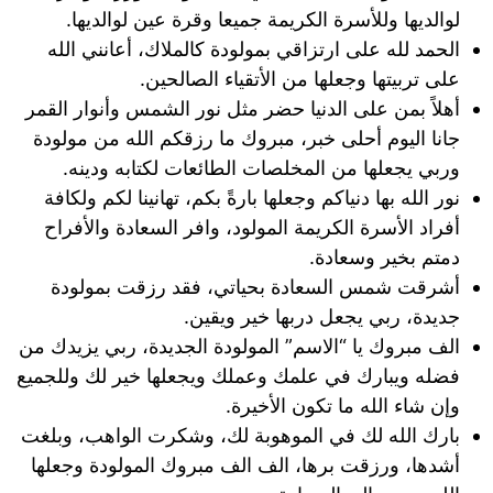
لوالديها وللأسرة الكريمة جميعا وقرة عين لوالديها.
الحمد لله على ارتزاقي بمولودة كالملاك، أعانني الله
على تربيتها وجعلها من الأتقياء الصالحين.
أهلاً بمن على الدنيا حضر مثل نور الشمس وأنوار القمر
جانا اليوم أحلى خبر، مبروك ما رزقكم الله من مولودة
وربي يجعلها من المخلصات الطائعات لكتابه ودينه.
نور الله بها دنياكم وجعلها بارةً بكم، تهانينا لكم ولكافة
أفراد الأسرة الكريمة المولود، وافر السعادة والأفراح
دمتم بخير وسعادة.
أشرقت شمس السعادة بحياتي، فقد رزقت بمولودة
جديدة، ربي يجعل دربها خير ويقين.
الف مبروك يا “الاسم” المولودة الجديدة، ربي يزيدك من
فضله ويبارك في علمك وعملك ويجعلها خير لك وللجميع
وإن شاء الله ما تكون الأخيرة.
بارك الله لك في الموهوبة لك، وشكرت الواهب، وبلغت
أشدها، ورزقت برها، الف الف مبروك المولودة وجعلها