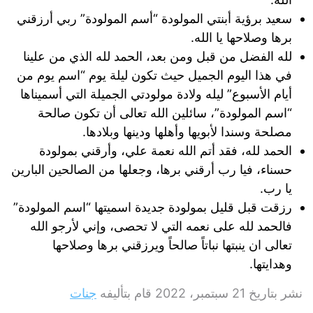
سعيد برؤية أبنتي المولودة “أسم المولودة” ربي أرزقني
برها وصلاحها يا الله.
لله الفضل من قبل ومن بعد، الحمد لله الذي من علينا
في هذا اليوم الجميل حيث تكون ليلة يوم “اسم يوم من
أيام الأسبوع” ليله ولادة مولودتي الجميلة التي أسميناها
“اسم المولودة”، سائلين الله تعالى أن تكون صالحة
مصلحة وسندا لأبويها وأهلها ودينها وبلادها.
الحمد لله، فقد أتم الله نعمة علي، وأرقني بمولودة
حسناء، فيا رب أرقني برها، وجعلها من الصالحين البارين
يا رب.
رزقت قبل قليل بمولودة جديدة اسميتها “اسم المولودة”
فالحمد لله على نعمه التي لا تحصى، وإني لأرجو الله
تعالى ان ينبتها نباتاً صالحاً ويرزقني برها وصلاحها
وهدايتها.
نشر بتاريخ
21 سبتمبر، 2022
قام بتأليفه
جنات