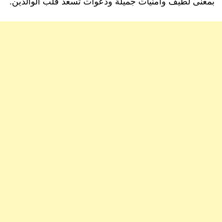
بمعنى لطيف وأمنيات جميلة ودعوات تسعد قلب الوالدين.