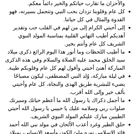
والأحزان ما تقارب حياتكم والخير دائماً معكم.
كل عام وقلوبنا تزدان بحب النبي وتتجمل بسيرته، فهو
القدوة والمثال في كل حياتنا.
إلى أحبتي الكرام إلى من لهم في القلب حب وتقدير
أهديكم أطيب التهاني القلبية بمناسبة المولد النبوي
الشريف كل عام وأنتم بخير.
ما أطيب اللحظات وما أنور هذا اليوم الرائع ذكرى ميلاد
سيد الخلق محمد عليه الصلاة والسلام وفي هذه الذكرى
المباركة أهنئ أحبتي وأقول لهم كل عام وقلوبكم طيبة.
في ليلة مباركة، وُلد النبي المصطفى، ليكون مصباحًا
يضيء للبشرية طريق الهدى والنجاة، كل عام وأحبتي
بألف خير وإلى الله أقرب.
ما أجمل ذكراك يا رسول الله ما أعظم حياتك وسيرتك
صلوات ربي وسلامه عليك يا حبيبي يا رسول الله أحبتي
الطيبين مبارك عليكم المولد النبوي الشريف.
حلق الطير وغرد أعذب الألحان في مولد نبي الله أحمد
قائد الإسلامي نوره ملئ الكون وأسعد الإنساني، بميلاد