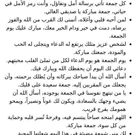
كل جمعة تأتي برسالة أمل وتفاؤل، وأنت رمز الأمل في
حياتي، جمعة مباركة يا صديقي الغالي.
لمن أحبه قلبي وأغلاه، أتمنى لك القرب من الله والفوز
برضاه، دمت في خير ودام الخير معك، مبارك عليك يوم
الجمعة.
لشخص عزيز مثلك يرتفع له الدعاء ويتجلى له الحب
والمودة، جمعتك مباركة.
يوم الجمعة هو يوم الدعاء لكل من تملئ القلب محبتهم.
دعائي لك اليوم أن يحفظك الله ويبارك فيك.
أسأل الله أن يبدأ صباحك ببركاته وأن يُظلك برحمته، وأن
يجعلك من المقربين إليه. جمعة سعيدة على قلبك.
يا من تبتهج نفوسنا في الجمعة بوجوده، أسأل الله أن
يضيء وجهك بالسعادة، ويكون لك عوناً ونصيراً، ويمحو
همومك بفرج قريب.
اللهم امنحه صباحاً يبتسم فيه، وفرحةً تُسر قلبه وحماية
من كل سوء، جمعة مباركة.
لك مني شمعة مضيئة في هذا اليوم شعلتها المحبة