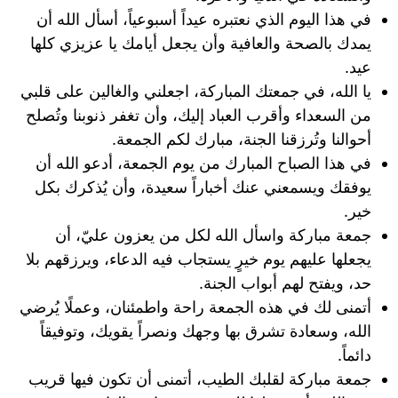
في هذا اليوم الذي نعتبره عيداً أسبوعياً، أسأل الله أن
يمدك بالصحة والعافية وأن يجعل أيامك يا عزيزي كلها
عيد.
يا الله، في جمعتك المباركة، اجعلني والغالين على قلبي
من السعداء وأقرب العباد إليك، وأن تغفر ذنوبنا وتُصلح
أحوالنا وتُرزقنا الجنة، مبارك لكم الجمعة.
في هذا الصباح المبارك من يوم الجمعة، أدعو الله أن
يوفقك ويسمعني عنك أخباراً سعيدة، وأن يُذكرك بكل
خير.
جمعة مباركة واسأل الله لكل من يعزون عليّ، أن
يجعلها عليهم يوم خيرٍ يستجاب فيه الدعاء، ويرزقهم بلا
حد، ويفتح لهم أبواب الجنة.
أتمنى لك في هذه الجمعة راحة واطمئنان، وعملًا يُرضي
الله، وسعادة تشرق بها وجهك ونصراً يقويك، وتوفيقاً
دائماً.
جمعة مباركة لقلبك الطيب، أتمنى أن تكون فيها قريب