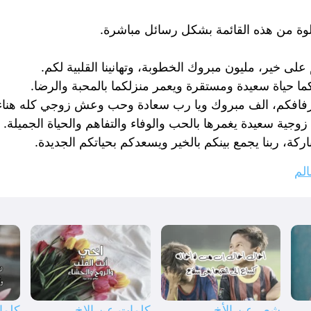
ة من هذه القائمة بشكل رسائل مباشرة.
 على خير، مليون مبروك الخطوبة، وتهانينا القلبية لكم.
ما حياة سعيدة ومستقرة ويعمر منزلكما بالمحبة والرضا.
فافكم، الف مبروك ويا رب سعادة وحب وعش زوجي كله هناء
زوجية سعيدة يغمرها بالحب والوفاء والتفاهم والحياة الجميلة.
كة، ربنا يجمع بينكم بالخير ويسعدكم بحياتكم الجديدة.
لم
شعر عن الأخ
كلمات عن الاخ
كلما