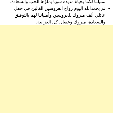
تمنياتنا لكما بحياة مديده سويا يملؤها الحب والسعادة.
تم بحمدالله اليوم زواج العروسين الغالين في حفل
عائلي ألف مبروك للعروسين وأمنياتنا لهم بالتوفيق
والسعادة، مبروك وعقبال كل العزابية.