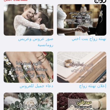
تهنئة زواج بنت اختي
صور عروس وعريس
رومانسية
إعلان تهنئة زواج
دعاء جميل للعروس