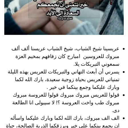
عريسينا شيخ الشباب، شيخ الشباب عريسنا ألف ألف
مبروك للعروسين امبارح كان زفافهم بمخيم العزة
سمعوني التبريكات يلا.
يسرني أن أبعث التهاني والتبريكات للعريس بهذه الليلة
تمنياتي للعريس بحياة زوجية سعيدة، بارك الله لكما
وبارك عليكما وجمع بينكما في خير .
قولوا للعريس مبروك مبروك قولوا للعروسة مبروك
مبروك طب واخت العروسة ؟! لا سيبولى انا الطالعة
دى.
الف الف مبروك، بارك الله لكما وبارك عليكما واسأله
ان يجمع بينكما على خير ويرزقكما الذرية الصالحة، حياة