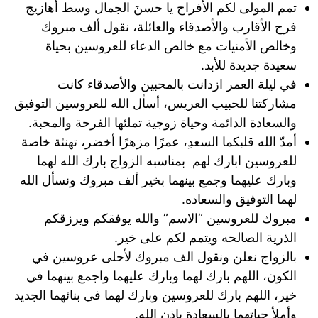
تمم المولى لكم الأفراح يا حسنَ الجمال وسط أهازيج
فرح الأقارب والأصدقاء والعائلة، نقول ألف مبروك
وخالص الأمنيات مع خالص الدعاء للعروسين بحياة
سعيدة جديدة للأبد.
في ليلة العمر ازدانت بالمحبين والأصدقاء كانت
مشاركتنا للحبيب العريس، أسأل الله للعروسين التوفيق
والسعادة الدائمة وحياة زوجية تملئها الفرحة والمحبة.
أمدّ الله قلبكما السعدِ، عمرًا مزهرًا أخضر، تهنئة خاصة
للعروسين ابارك لهم بمناسبه الزواج بارك الله لهما
وبارك عليهما وجمع بينهما بخير ألف مبروك ونسأل الله
لهما التوفيق والسعاده.
مبروك للعروسين “الاسم” والله يوفقكم ويرزقكم
الذرية الصالحه ويتمم لكم على خير.
بالزواج نعلن ونقول الف مبروك لأحلى عروسين في
الكون، اللهم بارك لهما وبارك عليهما واجمع بينهما في
خير، اللهم بارك للعروسين وبارك لهما في بنائهما الجديد
وأملأ حياتهما بالسعادة باذن الله.