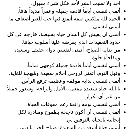
احد ولا تمنيت الشر لأحد فكل شيء مقبول.
أتمنى لنفسي أياماً قادمة جميلة وعمراً مديداً هانئاً.
الحمد لله ملكتني صفه أتمتع فيها حب للغير أضعاف ما
أتمنى لنفسي.
أتمنى ان يعيش كل انسان حياه بسيطة، خارجه عن كل
حدود التعقيدات الذى يفرضه علينا أسلوب حياتنا.
من بداية الصباح، أتمنى لنفسي دوام خفيف وسعيد،
ومفاجأة حلوة.
أتمنى لنفسي أياماً قادمة جميلة كوجهي تماماً.
وقبل النوم، أتمنى لروحي أحلام سعيدة ومُبهجة للغاية.
أتمنى لنفسي بداية موفقه وعظيمة ترفع الرأس.
يا الله حياة سعيدة مفعمة بالأمل والراحة، وشعور جميلاً
من غير أي تكرار.
أتمنى لنفسي نومه رائعة رغم معوقات الحياة.
أتمنى لنفسي أن أكون ناجحة بطموح ومبادرة لكل
إيجابية بالحياة بالتوفيق لي.
أتمنى حياة أسعد من السعيدة، صباح الخير يا دنيتي