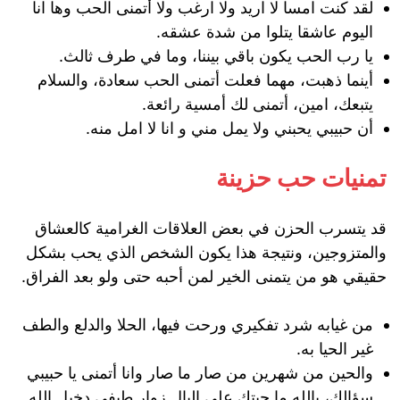
لقد كنت امسا لا اريد ولا ارغب ولا أتمنى الحب وها انا
اليوم عاشقا يتلوا من شدة عشقه.
يا رب الحب يكون باقي بيننا، وما في طرف ثالث.
أينما ذهبت، مهما فعلت أتمنى الحب سعادة، والسلام
يتبعك، امين، أتمنى لك أمسية رائعة.
أن حبيبي يحبني ولا يمل مني و انا لا امل منه.
تمنيات حب حزينة
قد يتسرب الحزن في بعض العلاقات الغرامية كالعشاق
والمتزوجين، ونتيجة هذا يكون الشخص الذي يحب بشكل
حقيقي هو من يتمنى الخير لمن أحبه حتى ولو بعد الفراق.
من غيابه شرد تفكيري ورحت فيها، الحلا والدلع والطف
غير الحيا به.
والحين من شهرين من صار ما صار وانا أتمنى يا حبيبي
سؤالك، بالله ما جيتك على البال زوار طيفي دخيل الله