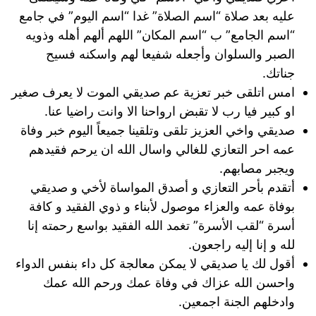
عليه بعد صلاة “اسم الصلاة” غدا “اسم اليوم” في جامع
“اسم الجامع” ب “اسم المكان” اللهم ألهم أهله وذويه
الصبر والسلوان وأجعله شفيعا لهم واسكنه فسيح
جناتك.
امس اتلقى خبر تعزية عم صديقي الموت لا يعرف صغير
او كبير فيا رب لا تقبض ارواحنا الا وانت راضيا عنا.
صديقي واخي العزيز تلقى وتلقينا جميعاً اليوم خبر وفاة
عمه احر التعازي للغالي واسال الله ان يرحم فقيدهم
ويجبر مصابهم.
أتقدم بأحر التعازي و أصدق المواساة لأخي و صديقي
بوفاة عمه والعزاء موصول لأبناء و ذوي الفقيد و كافة
أسرة “لقب الأسرة” تغمد الله الفقيد بواسع رحمته إنا
لله و إنا إليه راجعون.
أقول لك يا صديقي لا يمكن معالجة كل داء بنفس الدواء
واحسن الله عزاك في وفاة عمك ورحم الله عمك
وادخلهم الجنة اجمعين.