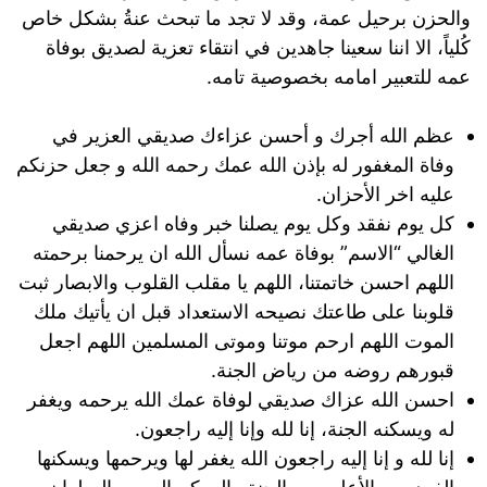
والحزن برحيل عمة، وقد لا تجد ما تبحث عنةُ بشكل خاص
كُلياً، الا اننا سعينا جاهدين في انتقاء تعزية لصديق بوفاة
عمه للتعبير امامه بخصوصية تامه.
عظم الله أجرك و أحسن عزاءك صديقي العزير في
وفاة المغفور له بإذن الله عمك رحمه الله و جعل حزنكم
عليه اخر الأحزان.
كل يوم نفقد وكل يوم يصلنا خبر وفاه اعزي صديقي
الغالي “الاسم” بوفاة عمه نسأل الله ان يرحمنا برحمته
اللهم احسن خاتمتنا، اللهم يا مقلب القلوب والابصار ثبت
قلوبنا على طاعتك نصيحه الاستعداد قبل ان يأتيك ملك
الموت اللهم ارحم موتنا وموتى المسلمين اللهم اجعل
قبورهم روضه من رياض الجنة.
احسن الله عزاك صديقي لوفاة عمك الله يرحمه ويغفر
له ويسكنه الجنة، إنا لله وإنا إليه راجعون.
إنا لله و إنا إليه راجعون الله يغفر لها ويرحمها ويسكنها