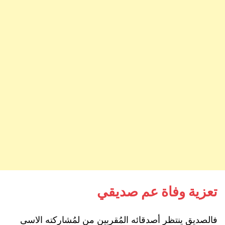
تعزية وفاة عم صديقي
فالصديق ينتظر أصدقائه المُقربين من لمُشاركته الاسى