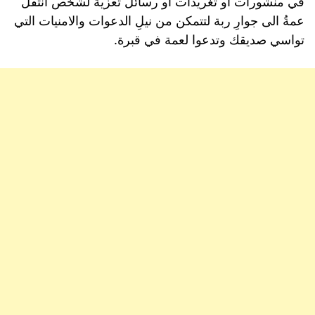
في منشورات او تغريدات او رسائل تعزية لشخص انتقل
عمةُ الى جوارِ ربة لتتمكن من نيلِ الدعوات والامنيات التي
تواسي صديقك وتدعوا لعمة في قبرة.