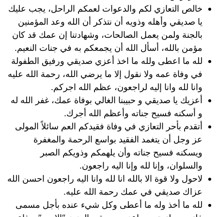
خالص التعازي لكم والدعوات لعمكم الراحل، يجب عليك
يا صديقي وأهله وذويه أن نتذكر أن الله وعد المؤمنين
بالجنة ولمن يعمل الصالحات، وشهادتنا إن عمك قد كان
مؤمن بالله، أسأل الله أن يجمعكم به في جنات النعيم.
لله ما اعطى ولله ما اخذ أعزي صديقي ورفيق الطفولة
في وفاة عمه ولا نقول إلا ما يرضي الله، رحمة الله عليه
وانا لله وانا إليه لراجعون، عظم الله اجركم.
أعزيك يا صديقي و حبيبنا الغالي بوفاة عمك، غفر الله له
و أسكنه فسيح جناته وأعظم الله أجرك.
أتقدم بأحر التعازي في وفاة فقيدكم العم سائلاً المولى
عز وجل أن يتغمد الفقيد بواسع الرحمة والمغفرة
ويسكنه فسيح جناته وأن يلهمكم وذويكم الصبر
والسلوان، وإنا لله وإنا اليه راجعون.
لاحول ولا قوة الا بالله انا لله وانا اليه راجعون احسن الله
عزاك صديقي في عمك رحمة الله عليه.
لله ما أخذ وله ما أعطى وكل شيء عنده بأجل مسمى