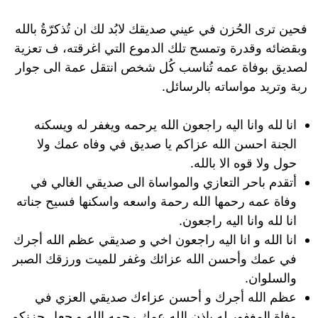
فحين ترى الحُزن في عيني صديقك لابُد لك ان تُذكرّةُ بالله
وبقضائه وقدرة وتمسح تلك الدموع التي اغرقته، ف تعزية
لصديق بوفاة عمه تُناسب كُل شخص انتقل عمة الى جوار
ربة وتريد مواساته بالرسائل.
انا لله وانا اليه راجعون الله يرحمه ويغفر له ويسكنه
الجنة احسن الله عزاكم يا صديق في وفاه عمك ولا
حول ولا قوه الا بالله.
أتقدم باحر التعازي والمواساة الى صديقي الغالي في
وفاة عمه رحمها الله رحمة واسعه واسكنها فسيح جناته
انا لله وانا اليه راجعون.
انا الله و انا اليه راجعون اخي و صديقي عظم الله أجرك
في عمك وأحسن الله عزائك وغفر للميت ورزقك الصبر
والسلوان.
عظم الله أجرك و أحسن عزاءك صديقي العزي في
وفاة المغفور له بإذن الله عمك رحمه الله و جعل حزنكم