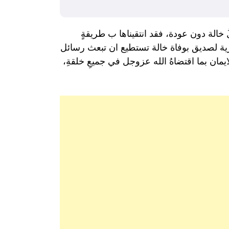
لُ خالة دون عودة، فقد انتقيناها ب طريقةٍ
ية لصديق بوفاة خالة تستطيع ان تبعث رسائل
ايمان بما اقتضاهُ الله عزوجل في جميعِ خلقةِ،