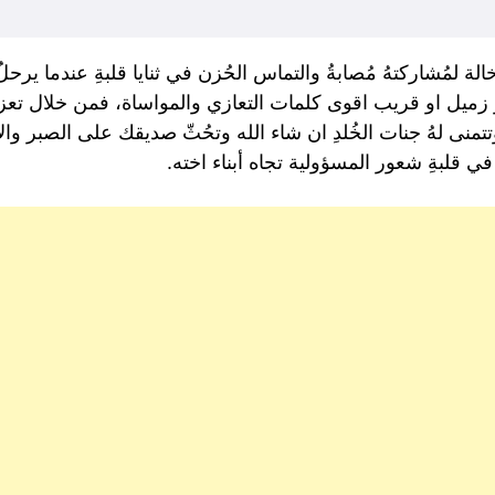
الة لمُشاركتهُ مُصابةُ والتماس الحُزن في ثنايا قلبةِ عندما يرح
 زميل او قريب اقوى كلمات التعازي والمواساة، فمن خلال تعز
تتمنى لهُ جنات الخُلدِ ان شاء الله وتحُثّ صديقك على الصبر وال
ي قلبةِ شعور المسؤولية تجاه أبناء اخته.