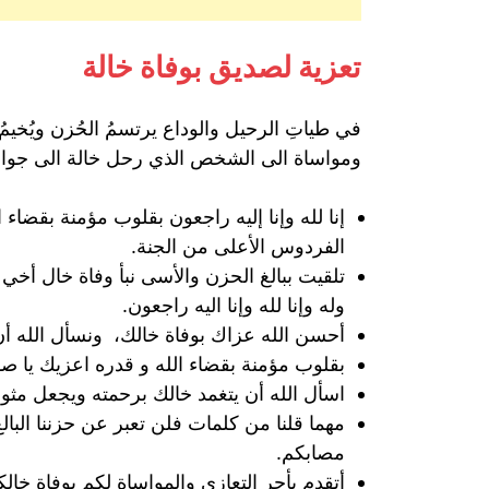
تعزية لصديق بوفاة خالة
في طياتِ الرحيل والوداع يرتسمُ الحُزن ويُخيمُ
ومواساة الى الشخص الذي رحل خالة الى جوارِ 
إنا لله وإنا إليه راجعون بقلوب مؤمنة بقضا
الفردوس الأعلى من الجنة.
تلقيت ببالغ الحزن والأسى نبأ وفاة خال أخي و
وله وإنا لله وإنا اليه راجعون.
أحسن الله عزاك بوفاة خالك، ونسأل الله أن
بقلوب مؤمنة بقضاء الله و قدره اعزيك يا ص
اسأل الله أن يتغمد خالك برحمته ويجعل مثو
مهما قلنا من كلمات فلن تعبر عن حزننا البال
مصابكم.
أتقدم بأحر التعازي والمواساة لكم بوفاة خا