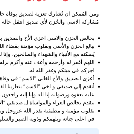
ومن المُمكن ان تُشارك تعزية لصديق بوفاة خا
مُشاركة الاسى والحُزن لأي صديق انتقل خالة ال
بخالص الحزن والاسى اعزي الأخ والصديق بوفا
ببالغ الحزن والأسى وبقلوب مؤمنة بقضاء الل
يُسكنه مع الأنبياء والشهداء والصالحين، وإنا لل
اللهم أغفر له وأرحمه وأعف عنه وأكرم نزله 
اجركم في ميتكم وغفر الله له.
أعزي الصديق والأخ الغالي “الاسم” في وفاة 
أتقدم إلي صديقي و اخي “الاسم” بتعازينا الق
عليه بعفوه ورضوانه إنا لله وإنا إليه راجعون.
نتقدم بخالص العزاء والمواساة ل صديقي “الا
بقلوب مؤمنة و مطمئنة بقدر الله عزوجل وببا
في اعلى جناته ويلهمكم وذويه الصبر والسلو