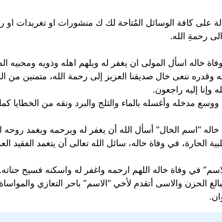
لة على كافة الوسائل المُتاحة لك ك منشورات او تغريدات او ر
ى رحمةِ الله.
ة خاله اسأل المولى ان يغفر له ويلهم اهله وذويه ومحبيه الص
ه وقدره ننعى خال صديقنا العزيز إلى رحمة الله، متمنين من ا
ه وإنا إليه راجعون.
ووسع مدخله وأغسله بالماء والثلج والبرد ونقه من الخطايا كم
خاله “اسم الخال” أسأل الله أن يغفر له ويرحمه ويغمد روحه ال
لبية الحارة، في وفاة خاله، سائل الله تعالى أن يتغمد الفقيد ا
سم” في وفاة خاله اللهم ارحمه واغفر له واسكنه فسيح جناته.
لغ الحزن والاسى أتقدم لأخي “الاسم” باحر التعازي والمواساة 
ان.