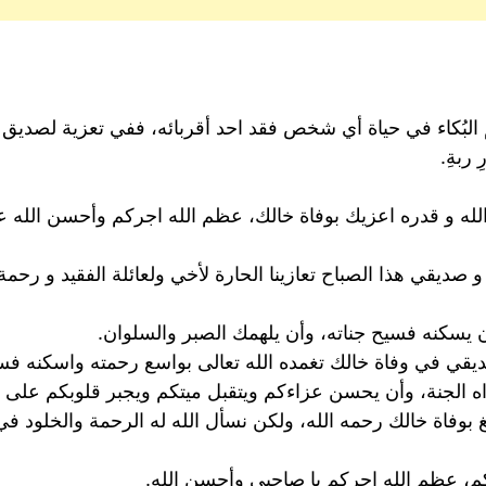
 البُكاء في حياة أي شخص فقد احد أقربائه، ففي تعزية لصديق بو
ربةِ.
ء الله و قدره اعزيك بوفاة خالك، عظم الله اجركم وأحسن الله
 صديقي هذا الصباح تعازينا الحارة لأخي ولعائلة الفقيد و رحمة ا
 يسكنه فسيح جناته، وأن يلهمك الصبر والسلوان.
ديقي في وفاة خالك تغمده الله تعالى بواسع رحمته واسكنه ف
اه الجنة، وأن يحسن عزاءكم ويتقبل ميتكم ويجبر قلوبكم على 
غ بوفاة خالك رحمه الله، ولكن نسأل الله له الرحمة والخلود ف
لكم، عظم الله اجركم يا صاحبي وأحسن الله.