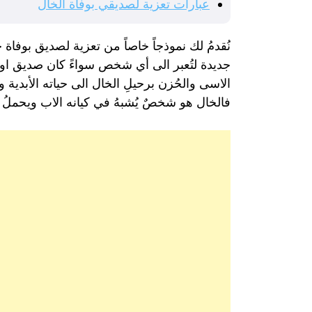
عبارات تعزية لصديقي بوفاة الخال
نُقدمُ لك نموذجاً خاصاً من تعزية لصديق بوفاة خ
جديدة لتُعبر الى أي شخص سواءً كان صديق او
الاسى والحُزن برحيلِ الخال الى حياته الأبدية و
فالخال هو شخصٌ يُشبهُ في كيانه الاب ويحملُ ف