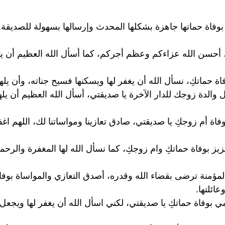
بوفاة حماتها جاهزة بشكلها المحدث وإرسالها بسهولة للصديقة.
يقتي، أحسن الله عزاءكم وعظم أجركم، كما أسأل الله العظيم أن
ة حماتكِ، نسأل الله أن يغفر لها ويسكنها فسيح جناته، وأن يل
قال والدة زوجك للدار الآخرة يا صديقتي، أسأل الله العظيم أن 
فاة أم زوجكِ يا صديقتي، صادق تعازينا ومواساتنا لك، اللهم اغف
لعزيز بوفاة حماتكِ وام زوجكِ، كما نسأل الله لها المغفرة والرح
ؤمنة ترضى بقضاء الله وقدره، أصدق التعازي والمواساة بوفاة
عائلتها.
بوفاة حماتكِ يا صديقتي، لكني اسأل الله أن يغفر لها ويجعل 