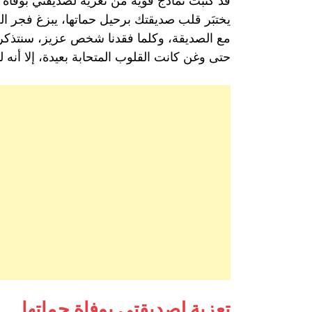
قد كتبت نماذج قوية من تعزية لصديقتي بوفاة حما
يختبَر قلب صديقتك برحيل حماتها، يبزغ فجر ا
مع الصديقة، وكلما فقدنا شخص عزيز، سنتذكر مد
حتى وغن كانت القلوب المتحابة بعيدة، إلا أنه 
تعزية لصديقتي بوفاة حماتها