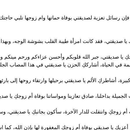
 فإن رسائل تعزية لصديقتي بوفاة حماتها وام زوجها تلبي حاج
كِ يا صديقتي، فقد كانت امرأة طيبة القلب بشوشة الوجه، وبهذ
يا صديقتي، جبر الله قلوبكم وأحسن عزاءكم ورحم ميتكم وجعل م
 الحياة، أشارككِ الحزن يا صديقتي في هذا المصاب الجلل بوف
يرة، أشاطركِ الألم يا صديقتي برحيلها وارتقاء روحها إلى بارئه
الجميلة بداخلنا، صادق تعازينا ومواساتنا بوفاة أم زوجكِ يا ص
 أم زوجكِ وانتقلت للدار الآخرة، سأكون بجانبكِ يا صديقتي، و
أعزيكِ يا صديقي بوفاة أم زوجكِ المغفورة لها بإذن الله، كما ا