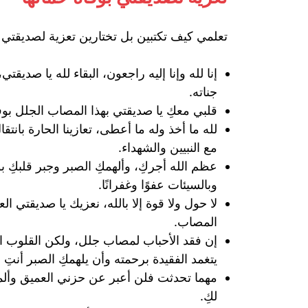
تعلمي كيف تكتبين بل تختارين تعزية لصديقتي 
إنا لله وإنا إليه راجعون، البقاء لله يا صد
جناته.
قلبي معكِ يا صديقتي بهذا المصاب الجلل بوفا
لله ما أخذ وله ما أعطى، تعازينا الحارة بانت
مع النبيين والشهداء.
عظم الله أجركِ، وألهمكِ الصبر وجبر قلبكِ بو
وبالسيئات عفوًا وغفرانًا.
لا حول ولا قوة إلا بالله، نعزيك يا صديقتي ا
المصاب.
إن فقد الأحباب لمصاب جلل، ولكن القلوب الم
يتغمد الفقيدة برحمته وأن يلهمكِ الصبر أنتِ و
مهما تحدثت فلن أعبر عن حزني العميق وألمي 
لكِ.