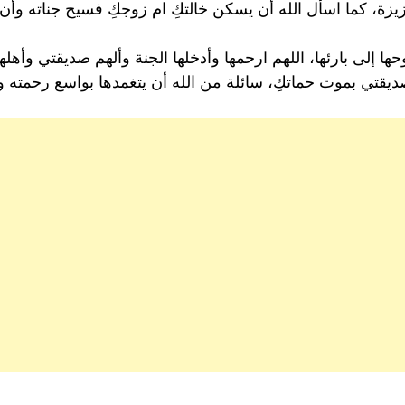
زيزة، كما اسأل الله أن يسكن خالتكِ ام زوجكِ فسيح جناته وأن
ها إلى بارئها، اللهم ارحمها وأدخلها الجنة وألهم صديقتي وأهلها 
ا صديقتي بموت حماتكِ، سائلة من الله أن يتغمدها بواسع رحمته