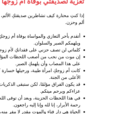
تعزية لصديقتي بوفاة ام زوجها
إذا كنتِ محتارة كيف تشاطرين صديقتكِ الألم،
ألم وحزن.
أتقدم بأحر التعازي والمواساة بوفاة أم زوج
ويلهمكم الصبر والسلوان.
كلماتي لن تصف حزني على فقدانكِ لأم زوجكِ 
إن موت من نحب من أصعب اللحظات المؤلمة في
على هذا المصاب وأن يلهمكِ الصبر.
كانت أم زوجكِ امرأة طيبة، ورحيلها خسارة كب
الأعلى من الجنة.
قد يكون الفراق مؤلمًا، لكن ستبقى الذكريات 
عزاءكم ويرحم ميتكم.
في هذا اللحظات الحزينة، وبعد أن توفى الله
رحمة الأبرار، إنا لله وإنا إليه راجعون.
الحياة هي دار فناء والموت مقدر لا مفر منه، 