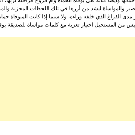
تها وأيضاً كتابة نعي بوفاة الحماة وأم الزوج الراحلة لربها، ا
لصبر والمواساة ليشد من أزرها في تلك اللحظات المحزنة والم
ى الفراغ الذي خلفه وراءه، ولا سيما إذا كانت المتوفاة حماة
ليس من المستحيل اختيار تعزية مع كلمات مواساة للصديقة بوفاة 