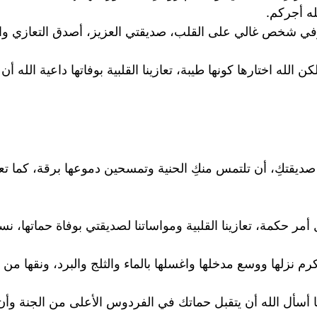
ه أجركم.
وفي شخص غالي على القلب، صديقتي العزيز، أصدق التعازي وال
 الله اختارها كونها طيبة، تعازينا القلبية بوفاتها داعية الله أ
ديقتكِ، أن تلتمس منكِ الحنية وتمسحين دموعها برقة، كما تعت
أمر حكمة، تعازينا القلبية ومواساتنا لصديقتي بوفاة حماتها، نس
كرم نزلها ووسع مدخلها واغسلها بالماء والثلج والبرد، ونقها من
أسأل الله أن يتقبل حماتك في الفردوس الأعلى من الجنة وأن يج