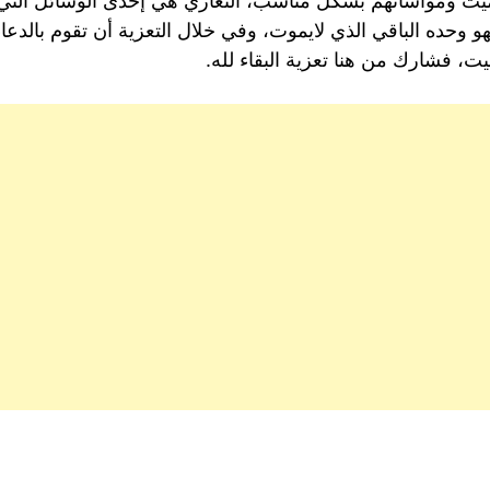
الميت ومواساتهم بشكل مُناسب، التعازي هي إحدى الوسائل ال
فهو وحده الباقي الذي لايموت، وفي خلال التعزية أن تقوم بالدعا
يت، فشارك من هنا تعزية البقاء لله.