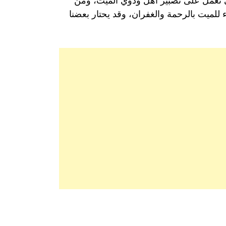
تي تعمل على تصبير أهل وذوي الميت، ومن
ء للميت بالرحمة والغفران، وقد يحتار بعضنا