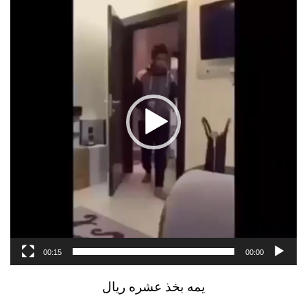
الفيديو
00:15
00:00
يمه بخذ عشره ريال