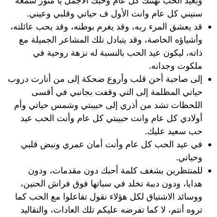
وبعيد الحب تهنئك كل عام وحبك الاجمل يا منور شمعه
سنيني كل عام وانت الأول ف حياتي وقلبي وعيني.
قد يعشق المرء ربه، وقد يغرم بوطنه، وقد يحب عائلته،
وأشياؤه الخاصة، وقد يتبادل تلك المشاعر الجميلة مع
ذاته، ليكون عيد الحب بالنسبة له نزهة روحية في
ملكوت وجدانه.
إلى صاحبة أحن قلب وأروع ضحكة إلى من أنارت دروب
حياتي المظلمة إلى التي وقفت بجانبي في أقسى
اللحظات تشد من أذري إلى حبيبتي وشمس حياتي وأم
أولادي كل عام وانت حبيبتي كل عام وأنت الحب عيد
حب سعيد عليك.
في عيد الحب كل عام وأنت أمان عمري ونبض قلبي
وحياتي.
للمنتظرين بشغف كلمة أحبك دون مقدمات، ودون
هدايا، ودون دببة تخلد في سباتها فوق فراش الحنين،
ووسائد الاشتياق لكل هؤلاء نقول تفاعلوا مع الحب كما
تروه أنتم، لا كما تفرضه عليكم تلك العادات، والتقاليد