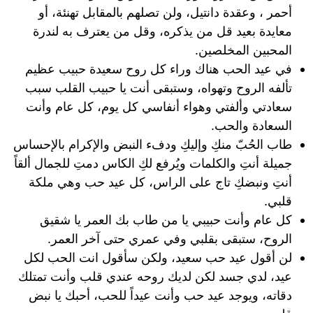
أحمر ، وعقدة دانتيل، ولن تصلهم بالمقابل تهنئة، أو
معايدة بعيد قل من يذكره، وقل من يعترف به لندرة
المحبين المخلصين.
في عيد الحب هناك وراء كل روح سعيدة حبيب عظيم
تألفه الروح وتهواه، وستبقى أنت يا حبيب القلب سبب
سعادتي وألفتي وهواء أنفاسي كل يوم، كل عام وأنت
السعادة والحب.
طاب الحُبّ منكِ وإليكِ ودفء النبض والإكرام بالإحساس
جميلة أنتِ والكلمات ويُرفع لكِ الكاس دمتِ للجمال ألقاً
أنتِ ونبضكِ تاج على الراس، كل عيد حب وهي ملكة
قلبي.
كل عام وأنت حبيبي يا من طاب بك العمر يا شقيق
الروح، ستبقى بقلبي وفي عمري حتى آخر العمر.
لن أقول عيد حب سعيد، ولكن سأقول انت الحب لكل
عيد، لدي جسد لكن لديك روحه عندي قلب وأنت تمتلك
دقاته، ويوجد عيد حب وأنت عيداً للحب، أحبك يا نبض