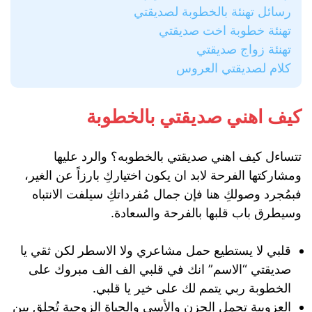
رسائل تهنئة بالخطوبة لصديقتي
تهنئة خطوبة اخت صديقتي
تهنئة زواج صديقتي
كلام لصديقتي العروس
كيف اهني صديقتي بالخطوبة
تتساءل
كيف اهني صديقتي بالخطوبه؟ وا
لرد عليها
ومشاركتها الفرحة لابد ان يكون اختياركِ بارزاً عن الغير،
فبمُجرد وصولكِ هنا فإن جمال مُفرداتكِ سيلفت الانتباه
وسيطرق باب قلبها بالفرحة والسعادة.
قلبي لا يستطيع حمل مشاعري ولا الاسطر لكن ثقي يا
صديقتي “الاسم” انك في قلبي الف الف مبروك على
الخطوبة ربي يتمم لك على خير يا قلبي.
العزوبية تحمل الحزن والأسى والحياة الزوجية تُحلق بين