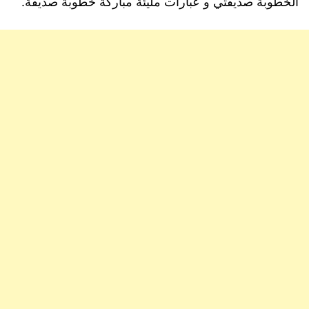
الخطوبة صديقتي و عبارات مليئة مباركة خطوبة صديقة.