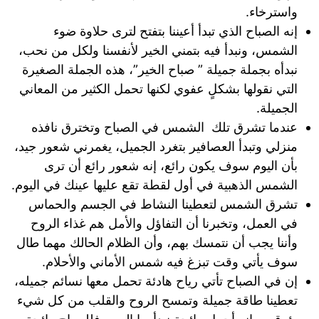
واسترخاء.
إنه الصباح الذي تبدأ أعيننا بتفتح لترى حلاوة ضوء
الشمس، ونبدأ فيه بتمني الخير لأنفسنا ولكل من نحب،
نبدأه بجملة جميلة ” صباح الخير”، هذه الجملة الصغيرة
التي نقولها بشكلٍ عفوي لكنها تحمل الكثير من المعاني
الجميلة.
عندما تشرق تلك الشمس في الصباح وتخترق نافذه
منزلي وتبدأ العصافير بتغرد الجميل، يغمرني شعور جيد،
بأن اليوم سوف يكون رائع، إنه شعور رائع أن ترى
الشمس الذهبية في أول لقطة تقع عليها عينك في اليوم.
تشرق الشمس لتعطينا النشاط في الجسم والحماس
في العمل، وتخبرنا أن التفاؤل والأمل هم غذاء الروح
وأننا يجب أن نتمسك بهم، وأن الظلام الحالك مهما طال
سوف يأتي وقت تبزغ فيه شمس الأماني والأحلام.
إن في الصباح تأتي رياح هادئة تحمل معها نسائم جميله،
تعطينا طاقة جميلة وتمسح الروح والقلب من كل شيء