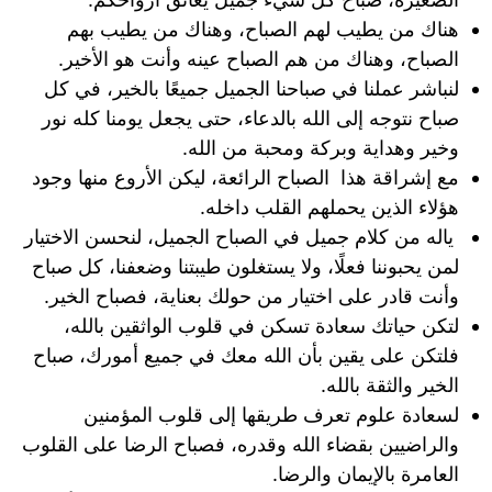
هناك من يطيب لهم الصباح، وهناك من يطيب بهم
الصباح، وهناك من هم الصباح عينه وأنت هو الأخير.
لنباشر عملنا في صباحنا الجميل جميعًا بالخير، في كل
صباح نتوجه إلى الله بالدعاء، حتى يجعل يومنا كله نور
وخير وهداية وبركة ومحبة من الله.
مع إشراقة هذا الصباح الرائعة، ليكن الأروع منها وجود
هؤلاء الذين يحملهم القلب داخله.
ياله من كلام جميل في الصباح الجميل، لنحسن الاختيار
لمن يحبوننا فعلًا، ولا يستغلون طيبتنا وضعفنا، كل صباح
وأنت قادر على اختيار من حولك بعناية، فصباح الخير.
لتكن حياتك سعادة تسكن في قلوب الواثقين بالله،
فلتكن على يقين بأن الله معك في جميع أمورك، صباح
الخير والثقة بالله.
لسعادة علوم تعرف طريقها إلى قلوب المؤمنين
والراضيين بقضاء الله وقدره، فصباح الرضا على القلوب
العامرة بالإيمان والرضا.