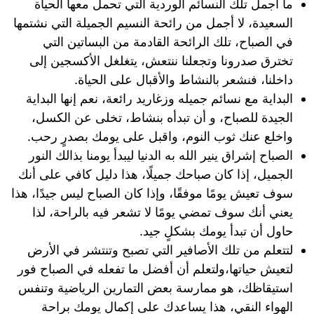
ما أجمل تلك النسائم الوردية التي تحمل معها الحياة
السعيدة، لا أجمل من رائحة النسيم الجميلة التي نشتمها
في الصباح، تلك الرائحة القادمة من البساتين التي
تخترق صدرونا وتجعلنا ننتعش، يتغلغل الأكسجين إلى
داخلنا، فنشعر بالنشاط والأقبال على الحياة.
البداية مع نسائم جميله وزغاريد رائعة، نعم إنها البداية
الجيدة للصباح، و أن تبدأه بنشاط، تخلى عن الكسل،
واخلع عنك ثوب النوم، واقبل على يومك بصدرٍ رحب.
الصباح إشراق ينير الله به الدنيا ليبدأ يومنا بذالك النور
الجميل، إذا كان صباحك جميلًا، هذا دليل كافي على أنك
سوف تعيش يومًا موفقًا، وإذا كان الصباح ليس جيدًا، هذا
يعني أنك سوف تمضي يومًا لا تشعر فيه بالراحة، لذا
حاول أن تبدأ يومك بشكلٍ جيد.
لتتعلم من تلك الأصافير التي تصبح وتنتشر في الأرض
لتعيش حياتها،ولتعلم أن أفضل ما تفعله في الصباح فور
استيقاظك، هو ممارسة بعض التمارين الرياضية وتنفس
الهواء النقي، هذا يساعدك على إكمال يومك براحة