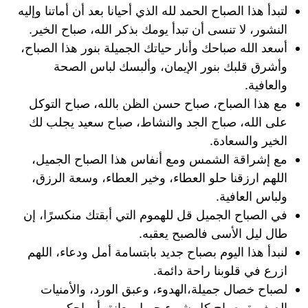
لتبدأ هذا الصباح الحمد لله الذي أحيانا بعد أن أماتنا وإليه
النشور، لا تنسى أن تبدأ يومك بذكر الله، صباح الخير.
أسعد الله صباحك وأنار حياتك الجميلة بنور هذا الصباح،
وأشرق قلبك بنور الإيمان، وألبسك لباس الصحة
والعافية.
مع هذا الصباح، صباح حسن الظن بالله، صباح التوكل
على الله، صباح الجد والنشاط، صباح سعيد يجلب لك
الخير والسعادة.
مع إشراقة الشمس ومع أنفاس هذا الصباح الجميل،
اللهم ارزقنا حلو العطاء، وخير العطاء، وسعة الرزق،
ولباس العافية.
في الصباح الجميل قل للهموم التي أبقتك منكسرًا، إن
طال ليل الأسى فالصبح يعقبه.
لنبدأ هذا اليوم بصباح جديد بابتسامة أمل ودعاء، اللهم
ازرع في قلوبنا راحة دائمة.
لصباح خصال جميلة،الهدوء، وعبق الورد، والأمنيات
الصغيرة، صباح كل شيء جميل يعانق أرواحكم.