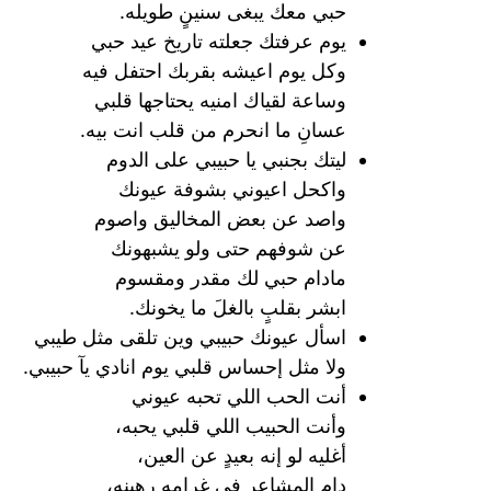
حبي معك يبغى سنينٍ طويله.
يوم عرفتك جعلته تاريخ عيد حبي
وكل يوم اعيشه بقربك احتفل فيه
وساعة لقياك امنيه يحتاجها قلبي
عسانِ ما انحرم من قلب انت بيه.
ليتك بجنبي يا حبيبي على الدوم
واكحل اعيوني بشوفة عيونك
واصد عن بعض المخاليق واصوم
عن شوفهم حتى ولو يشبهونك
مادام حبي لك مقدر ومقسوم
ابشر بقلبٍ بالغلَ ما يخونك.
اسأل عيونك حبيبي وين تلقى مثل طيبي
ولا مثل إحساس قلبي يوم انادي يآ حبيبي.
أنت الحب اللي تحبه عيوني
وأنت الحبيب اللي قلبي يحبه،
أغليه لو إنه بعيدٍ عن العين،
دام المشاعر في غرامه رهينه،