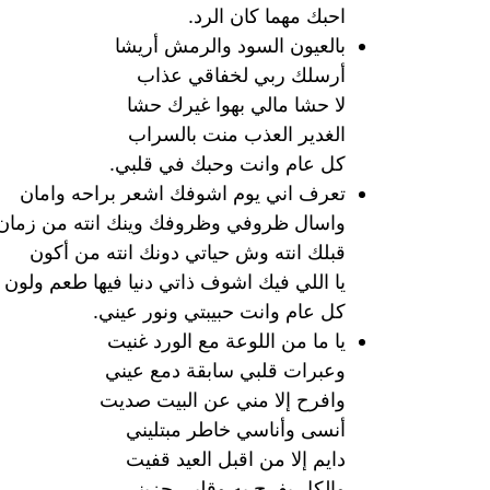
احبك مهما كان الرد.
بالعيون السود والرمش أريشا
أرسلك ربي لخفاقي عذاب
لا حشا مالي بهوا غيرك حشا
الغدير العذب منت بالسراب
كل عام وانت وحبك في قلبي.
تعرف اني يوم اشوفك اشعر براحه وامان
واسال ظروفي وظروفك وينك انته من زمان
قبلك انته وش حياتي دونك انته من أكون
يا اللي فيك اشوف ذاتي دنيا فيها طعم ولون
كل عام وانت حبيبتي ونور عيني.
يا ما من اللوعة مع الورد غنيت
وعبرات قلبي سابقة دمع عيني
وافرح إلا مني عن البيت صديت
أنسى وأناسي خاطر مبتليني
دايم إلا من اقبل العيد قفيت
والكل يفرح به وقلبي حزيني.