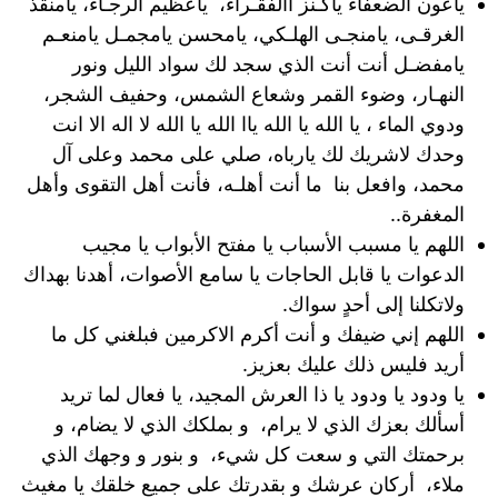
ياعون الضعفاء ياكـنز آالفقـراء، ياعظيم الرجـاء، يامنقذ
الغرقـى، يامنجـى الهلـكي، يامحسن يامجمـل يامنعـم
يامفضـل أنت أنت الذي سجد لك سواد الليل ونور
النهـار، وضوء القمر وشعاع الشمس، وحفيف الشجر،
ودوي الماء ، يا الله يا الله ياا الله يا الله لا اله الا انت
وحدك لاشريك لك يارباه، صلي على محمد وعلى آل
محمد، وافعل بنا ما أنت أهلـه، فأنت أهل التقوى وأهل
المغفرة..
اللهم يا مسبب الأسباب يا مفتح الأبواب يا مجيب
الدعوات يا قابل الحاجات يا سامع الأصوات، أهدنا بهداك
ولاتكلنا إلى أحدٍ سواك.
اللهم إني ضيفك و أنت أكرم الاكرمين فبلغني كل ما
أريد فليس ذلك عليك بعزيز.
يا ودود يا ودود يا ذا العرش المجيد، يا فعال لما تريد
أسألك بعزك الذي لا يرام، و بملكك الذي لا يضام، و
برحمتك التي و سعت كل شيء، و بنور و وجهك الذي
ملاء، أركان عرشك و بقدرتك على جميع خلقك يا مغيث