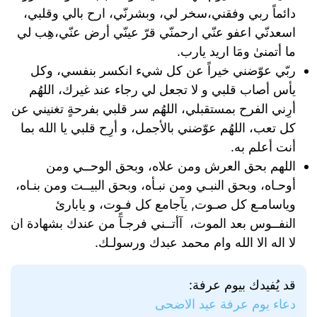
دائماً ربي وفقني،سخر لي، وبشرنّي، ارح بالي وقلبي،
اسعدنّي اعفو عنّي ارحمنّي قرّ عينّي أرض عنّي،هِب لي
ما أتمنىٰ ومَا اريد يارب.
ربّي عوّضني خيراً عن كل شيء انكسر بنفسي، وكل
يأس أصاب قلبي و لا تجعل لي رجاء عند غيرك، اللهُم
أرِني الفرح بمستقبلي، اللهُم سر قلبي بفرحةٍ تغنيني عن
كل تعب، اللهُم عوّضني بالأجمل، و أرِح قلبي يا الله بما
أنت أعلم به.
اللهم بحق العرش ومن علاه، وبحق الوحــي ومن
أوحـاه، وبحق النبـي ومن نبـأه، وبحق البيــت ومن بنـاه،
وياسامـع كل صـوت, يآجامع كل فـوت، و يابارئ
النفــوس بعد الموت، آأتــني فرجـآً من عندك بشهادة ان
لا اله الا الله وام محمد عبدك ورسولـك.
قد يُفيدك بيوم عرفة:
دعاء يوم عرفة عيد الاضحى