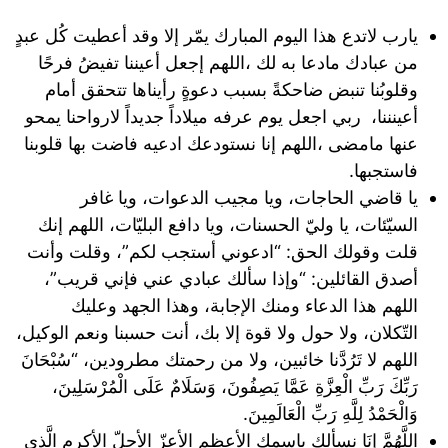
يارب لاتدع هذا اليوم المبارك يمّر إلا وقد أعطيت كُل عبدٍ
من عبادك مادعا به لك ،اللهم إجعل أعيننا تفيضُ فرحًا
وقلوبُنا تنبض ضاحكةً بسبب دعوةٍ رأيناها تتحقق أمام
أعينننا، ربي اجعل يوم عرفه ميلاداً جديداً لارواحنا يمحو
عنها مامضى ،اللهم إنا نستودعك ادعيه فاضت بها قلوبنا
فاستجبها.
يا قاضي الحاجات، ويا مجيب الدعوات، ويا غافر
السيّئات، يا وليّ الحسنات، ويا دافع البليّات، اللهم إنك
قلت وقولك الحق: “ادعوني أستجب لكم”، وقلت وأنت
أصدق القائلين: “وإذا سألك عبادي عني فإني قريب”،
اللهم هذا الدعاء ومنك الإجابة، وهذا الجهد وعليك
التّكلان، ولا حول ولا قوة إلا بك، أنت حسبنا ونعم الوكيل،
اللهم لا تَرُدَّنا خائبين، ولا من رحمتك مطرودين، “سُبْحَانَ
رَبِّكَ رَبِّ الْعِزَّةِ عَمَّا يَصِفُونَ، وَسَلَامٌ عَلَى الْمُرْسَلِينَ،
وَالْحَمْدُ لِلَّهِ رَبِّ الْعَالَمِينَ.
اللَّهُمَّ إنَا نسألك باسمك الأعظم الأعزّ الأجلّ الأكرم الَّذِي