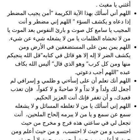
أغثني يا مغيث .
اللهم أني أسألك بهذا الآية الكريمة “أمن يجيب المضطر
إذا دعاه و يكشف السؤء ” اللهم إني مضطر و أنت
المجيب يا سامع كل صوت و بارئ النفوس بعد الموت يا
من لا تخشاه الظلمات يا من لا يشغله شيء عن شيء.
اللهم يمن بمن على المستضعفين في الأرض ومن
يكشف الضر لا إله إلا هو قائل في كتابه”قل الله ينجيكم
منها ومن كل كرب” وهو الذي قال” أليس الله بكاف
عبده “اللهم أجب دعوتي.
اللهم أنك تعلم أن على إسأءتي و ظلمي و إسرافي لم
أجعل لك ولداً و لا نداً و لا صاحبةً و لا كفواً، فإن تعذب
فعبدك، و أن تغفر فإنك أنت العزيز الحكيم.
اللهم إني أسألك يا من لا تغلطه المسائل و لا يشغله
سمع عن سمع و يا من لا يبرمه إلحاح الملحين، أنت
تجعل لي في ساعتي هذه فرج و مخرج من حيث
احتسب و من حيث لا احتسب، و من حيث أعلم ومن
حيث لا أعلم و من حيث أرجو ومن حيث لا أرجو ثم