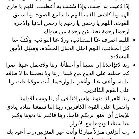
إِذَا دُعيت به أجبت، وإِذَا سُئلت به أعطيت، اللهم يا فارج
الهم ويا كاشف الغم، اللهم يا سامع الصوت ويا سابق
الفوت، اللهم يا رحمن يا رحيم يا رحمن الدنيا والآخرة
ارحمنا رحمة تغننا عن رحمة من سواك.
اللهم اصرف عنّا المصائب، وردّ عنا النوائب، وكُفّ عنا
كل المعائب، اللهم احلل الحبال المعقّدة، وسهّل الأمور
المشدّدة.
ربنا لاتؤاخذنا إن نسينا أو أخطأنا، ربنا ولاتحمل علينا إصرا
كما حملته على الذين من قبلنا، ربنا ولا تحملنا ما لا طاقه
لنا به، وأعف عنا، وأغفر لنا,وارحمنا, أنت مولانا فانصرنا
على القوم الكافرين.
ربنا اغفر لنا ذنوبنا وإسرافنا في أمرنا وثبت أقدامنا
وانصرنا على القوم الكافرين، ربنا إننا سمعنا مناديا ينادي
للإيمان أن آمنوا بربكم فآمنا، ربنا فاغفر لنا ذنوبنا وكفر
عنا سيئاتنا وتوفنا مع الأبرار.
رب أنزلني منزلاً مباركاً وأنت خير المنزلين،رب أعوذ بك