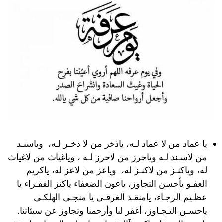
يا عماد من لا عماد لـه، ياذخر من لا ذخـر لـه، وياسنـد
من لاسـند لـه وياحرز من لاحرز لـه ، وياغياث من لاغياث
له، وياكنـز من لاكنـز له، وياعز من لاعز له، ياكريم
العفـو يأحسن التجاوز، ياعون الضعفاء ياكنز الفقـراء يا
عظـيم الرجـاء، يامنقـذ الغرقـى يا منجـى الهلكـى
ياحسـن التـجـاوز، أغفر لنا وأرحمنا وتجاوز عن سيئاتنا.