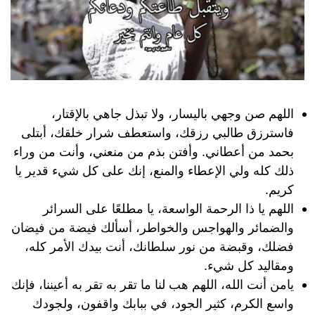
اللهم صن وجهي باليسار، ولا تبذل جاهي بالإقتار،
فاسترزق طالبي رزقك، واستعطف شرار خلقك، أبتلى
بحمد من أعطاني. وأفتن بذم من منعني، وأنت من وراء
ذلك كله ولي الإعطاء والمنع، إنك على كل شيء قدير يا
كريم.
اللهم يا ذا الرحمة الواسعة، يا مطلعًا على السرائر
والضمائر والهواجس والخواطر، أسألك فيضة من فيضان
فضلك، وقبضة من نور سلطانك، أنت بيدك الأمر كله،
ومقاليد كل شيء.
يامن أنت الله، اللهم هب لنا ما تقر به تقر به أعيننا، فإنك
واسع الكرم، كثير الجود، في ببابك واقفون، ولجودك