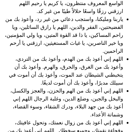
الواسع المعروف منتظرون، يا كريم يا رحيم اللهم
ارزقني رزقًا واسعًا حلالاً طيبًا من غير كد.
ياربنا ومليكنا، واستجب دعائي من غير رد، وأعوذ بك من
الفضيحتين، الفقر والدين، اللهم يا رازق السائلين، ويا
راحم المساكين، يا ذا قد القوة المتين، ويا ولي المؤمنين،
ويا خير الناصرين، يا غياث المستغيثين، ارزقني يا أرحم
الراحمين.
اللهم إني أعوذ بك من الهدم، وأعوذ بك من التردي،
وأعوذ بك من الغرق، والحرق، والهرم. وأعوذ بك أن
يتخبطني الشيطان عند الموت، وأعوذ بك أن أموت في
سبيلك مدبرًا، وأعوذ بك أن أموت لديغًا.
اللهم إني أعوذ بك من الهم والحزن، والعجز والكسل،
والبخل والجبن، وضلع الدين، وغلبة الرجال اللهم إني
أعوذ بك من جهد البلاء، ودرك الشقاء، وسوء القضاء،
وشماتة الأعداء.
اللهم إني أعوذ بك من زوال نعمتك، وتحول عافيتك،
وفجاءة نقمتك، وجميع سخطك اللهم إني أعوذ بك من