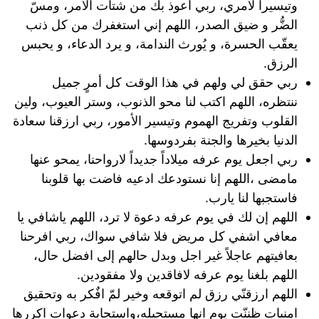
وتيسيراً لأمري، ربي أعوذ بك من شتات الأمر، ومسّ
الضُّر و ضيق الصدر، اللهم إني استغفرك من كل ذنب
يعقّب الحسرة، و يُورث الندامة، و يرد الدعاء، و يحبس
الرزق.
ربي حقق لي ولهم في هذا الوقت كل أمرٍ جميل
ننتظره، اللهم اكتب لنا محو الذنوب، وستر العيوب، ولين
القلوب وتفريج الهموم وتيسير الأمور، ربي ارزقنا سعادة
الدنيا بخيرها والجنة بفردوسها.
ربي اجعل يوم عرفه ميلاداً جديداً لارواحنا، يمحو عنها
مامضى ،اللهم إنا نستودعك ادعيه فاضت بها قلوبنا
فاستجبها لنا يارب.
اللهم إن لك في يوم عرفه دعوة لا ترد، اللهم ياشافي يا
معافي اشفي كل مريض فلا شافي سواك، ربي افرحنا
بعافيتهم عاجلاً غير اجل وبدل حالهم إلى افضل حال،
اللهم بلغنا يوم عرفه لافاقدين ولا مفقودين.
اللهم ارزقنّي رزق لم اتوقعه وخير لمّ افٌكر به وتحقيق
امنيات ظننّت يوم انها مستحيله،واستجابة دعوات اكررها