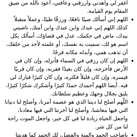
اغفر لي واهدني وارزقني وعافني، أعوذ بالله من ضيق
المقام يوم القيامة.
اللهم إني أسألك صيبًا نافعًا، ورزقًا طيبًا، وعملاً متقبلاً
كذلك اللهم إني عبدك وابن عبدك وابن أمتك، ناصيتي
بيدك، ماض في حكمك، عدل في قضاؤك، أسألك بكل
اسم هو لك، سميت به نفسك، أو علمته لأحد من خلقك،
أن تذهب همي، وأبدله مكانه فرجًا.
اللهم إن كان رزقي في السماء فأنزله، وإن كان في
الأرض فأخرجه، وإن كان بعيدًا فقربه، وإن كان قريبًا
فيسره، وإن كان قليلاً فكثره، وإن كان كثيرًا فبارك لي
فيه. أيضا اللهم أحمدك حمدًا كثيرًا وأشكرك شكرًا كثيرًا،
يليق بجلال وجهك وعظيم سلطانك.
اللّهم أصلح لنا ديننا الذي هو عصمة أمرنا، وأصلح لنا دنيانا
التي فيها معاشنا، وأصلح لنا آخرتنا التي فيها معادنا،
واجعل الحياة زيادة لنا في كل خير، واجعل الموت راحة
لنا من كل شر.
ياصاحب الحمد والمنة والفضل، لك الحمد كما هديتنا