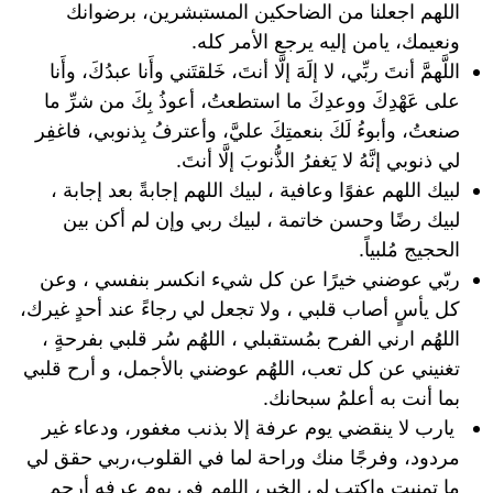
اللهم اجعلنا من الضاحكين المستبشرين، برضوانك
ونعيمك، يامن إليه يرجع الأمر كله.
اللَّهمَّ أنتَ ربِّي، لا إلَهَ إلَّا أنتَ، خَلقتَني وأَنا عبدُكَ، وأَنا
على عَهْدِكَ ووعدِكَ ما استطعتُ، أعوذُ بِكَ من شرِّ ما
صنعتُ، وأبوءُ لَكَ بنعمتِكَ عليَّ، وأعترفُ بِذنوبي، فاغفِر
لي ذنوبي إنَّهُ لا يَغفرُ الذُّنوبَ إلَّا أنتَ.
لبيك اللهم عفوًا وعافية ، لبيك اللهم إجابةً بعد إجابة ،
لبيك رضًا وحسن خاتمة ، لبيك ربي وإن لم أكن بين
الحجيج مُلبياً.
ربّي عوضني خيرًا عن كل شيء انكسر بنفسي ، وعن
كل يأسٍ أصاب قلبي ، ولا تجعل لي رجاءً عند أحدٍ غيرك،
اللهُم ارني الفرح بمُستقبلي ، اللهُم سُر قلبي بفرحةٍ ،
تغنيني عن كل تعب، اللهُم عوضني بالأجمل، و أرح قلبي
بما أنت به أعلمُ سبحانك.
يارب لا ينقضي يوم عرفة إلا بذنب مغفور، ودعاء غير
مردود، وفرجًا منك وراحة لما في القلوب،ربي حقق لي
ما تمنيت واكتب لي الخير، اللهم في يوم عرفه أرحم