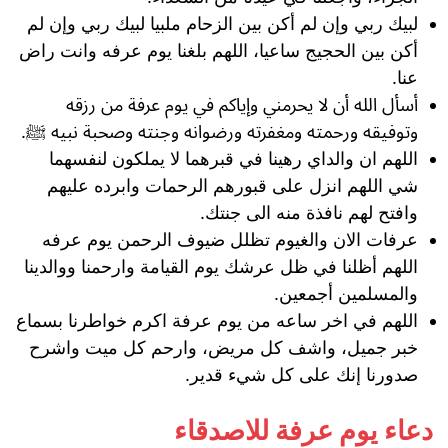
لبيك ربي وإن لم أكن بين الزحام ملبيا لبيك ربي وإن لم
أكن بين الحجيج ساعيا، اللهم بلغنا يوم عرفه وانت راض
عنا.
أسأل الله أن لا يحرمني وإياكم في يوم عرفة من رزقه
وتوفيقه ورحمته ومغفرته ورضوانه وجنته وصحبة نبيه ﷺ.
اللهم ان والداي رهينا في قبرهما لا يملكون لنفسهما
شي اللهم انزل على قبورهم الرحمات وابرده عليهم
وافتح لهم نافذة منه الى جنتك.
عرفات الان والغيوم تظلل ضيوف الرحمن يوم عرفه
اللهم أظلنا في ظل عرشك يوم القيامة وارحمنا ووالدينا
والمسلمين أجمعين.
اللهم في اخر ساعه من يوم عرفة اكرم خواطرنا بسماع
خبر جميل، واشف كل مريض، وارحم كل ميت واشرح
صدورنا إنك على كل شيء قدير.
دعاء يوم عرفة للاصدقاء