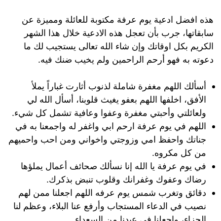
هذه افضل ادعية يوم عرفة مكتوبة للعائلة ومميزة عن
سابقاتها، جرب بأن تعجل هذه الادعية خلال هذا الشهر
الكريم بكل اوقاتك وإن شاء الله تعالى يستجيب لك ما
دعوته به فهو أرحم الراحمين ولم يخيب ضنك فيه.
أسألك اللهم مغفرة شاملة لذنوب أثارت غباراً يملأ
الأفق، اخلفها اللهم بعفو يغيث قلوبنا، أسأل الله لي
ولعائلتي وأحبتي مغفرة وعفوا وعافية تشمل كل شيء.
اللهم في يوم عرفة ارحم ابي واغفر له واجمعنا به في
جناتك واحفظ امي وزوجتي واخواني ومن احب واحميهم
من كل مكروه.
في يوم عرفة يا الله إنا نسألك صحائف أعمال يملؤها
رضاك وعفوك وغفرانك وقلوب تنبض بذكرك.
دقائق وتغرب شمس يوم عرفه اللهم اجعلنا ممن لهم
نصيب في الدعاء المستجاب وأرفع عنا البلاء، وعظم لنا
الجزاء، واجعلنا في عيدنا من السعداء.