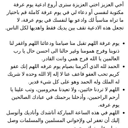
أخي العزيز اختي العزيزة سترى أروع ادعية يوم عرفة
مكتوبة لنفسي أو دعاء لي في يوم عرفة كاملة قم باختيار
ما تراه مناسباً لك وادعو بها لنفسك في يوم عرفة، لا
تجعل هذه الادعية تقف بين يديك فقط واهديها لكل الناس.
يوم عرفة اللهم تقبل منا صيامنا ودعائنا اللهم واغفر لنا
ذنوبنا وفرج همومنا وغير حالنا الى احسن حال يا رب
العالمين يا الله فرج همي وانت القادر.
الحمد لله الذي أكرمنا بصيام يوم عرفه اللهم إنك عفو
كريم تحب العفو فاعف عنا لا إله إلا الله وحده لا شريك
له الملك وله الحمد وهو على كل شيء قدير.
اللهم لا تردنا خائبين، ولا تعيدنا محرومين، وتب علينا يا
أرحم الراحمين، وأدخلنا برحمتك في عبادك الصالحين
يوم عرفه.
اللهم في هذه الساعة المباركة أناشدك وأناديك وأتوسل
إليك أن تغفر لي ولإخواني المسلمين والمسلمات وصل
وسلم على نبيك محمد.