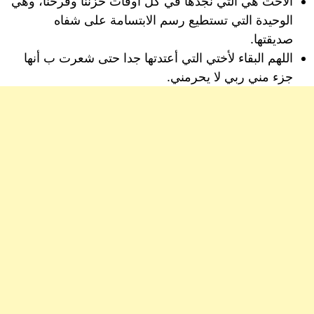
الأخت هي التي نجدها في كل أوقات حزننا وفرحنا، وهي
الوحيدة التي تستطيع رسم الابتسامة على شفاه
صديقتها.
اللهم البقاء لأختي التي أعتدتها جدا حتى شعرت ب أنها
جزء مني ربي لا يحرمني.