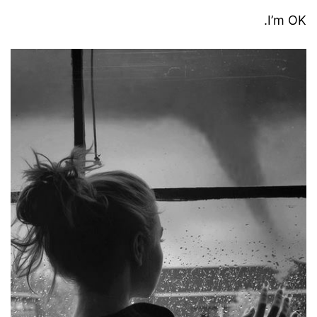
I’m OK.