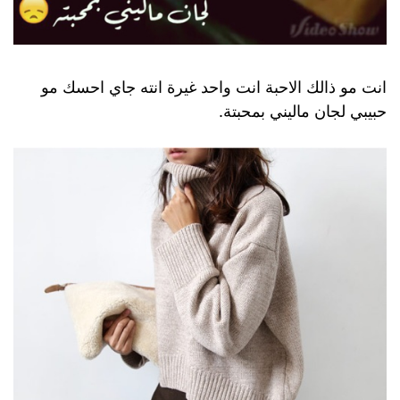
انت مو ذالك الاحبة انت واحد غيرة انته جاي احسك مو
حبيبي لجان ماليني بمحبتة.