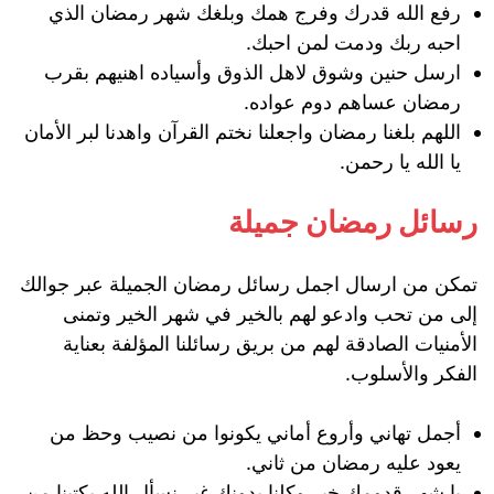
رفع الله قدرك وفرج همك وبلغك شهر رمضان الذي
احبه ربك ودمت لمن احبك.
ارسل حنين وشوق لاهل الذوق وأسياده اهنيهم بقرب
رمضان عساهم دوم عواده.
اللهم بلغنا رمضان واجعلنا نختم القرآن واهدنا لبر الأمان
يا الله يا رحمن.
رسائل رمضان جميلة
تمكن من ارسال اجمل رسائل رمضان الجميلة عبر جوالك
إلى من تحب وادعو لهم بالخير في شهر الخير وتمنى
الأمنيات الصادقة لهم من بريق رسائلنا المؤلفة بعناية
الفكر والأسلوب.
أجمل تهاني وأروع أماني يكونوا من نصيب وحظ من
يعود عليه رمضان من ثاني.
يا شهر قدومك خير وكلنا بدونك غير نسأل الله يكتبنا من