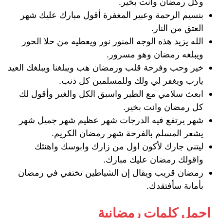
وكل رمضان وأنت بخير.
بنسيم الرحمة وعبير المغفرة أقول مبارك عليك شهر
العتق من النار.
الله يزيد هذه الوجه المنور نور ويعطيه من حلا الحور
ويبلغه رمضان وهو مسرور.
خير وحب وفرحة قلب ورمضان هب ويبلغنا ويبلغك العيد
يارب ويغفر لي ولك وللمسلمين كل ذنب.
ابعث سلامي مع الطير واسبق الكل والغير وأقول لك
كل رمضان وانت بخير.
شهر يرتفع فيه الدرجات شهر عظيم شهر جميل شهر
يشعر المسلم بالفرحة شهر رمضان الكريم.
ليتني جارك لأكون اول من زارك وابوسك واهنئك
واقولك رمضان عليك مبارك.
رمضان قريب ويقال إن الشياطين تختفي في رمضان
بأمانة سأفتقدك.
اجمل كلمات رمضانية