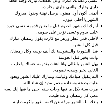
عسى رمضانك مبارك وكل لحظاتك تبارك وجنة الخلد
داري ودارك والنبي جاري وجارك.
أتمنى أكون أول مفتون يرسل تهنئة ويقول مبروك
الشهر يا أحلى عيون.
أبارك لك بشهر الصوم قبل ما يعلن قدومه عسى خيره
عليك يدوم وعسى تؤجر على صومه.
لأحلى قمر عطر وزهر مع كارت يقول رمضان مبارك
قبل كل البشر.
قبل الشوربة والسنبوسة لك ألف بوسه وكل رمضان
وانت بخير قبل الحوسة.
يهل الشهر يا غالي وانا اهنئك بقدومه عساك يا طيب
الغالي بخير وصحه تصومه.
الله يتقبل صيامك وقيامك ومبارك عليك الشهر ويعود
عليك بصحة وسعادة وعمر مديد إن شاء الله.
مرت سنة بكل ما فيها وجات سنه احلى ما فيها إنك لسه
معي كل رمضان وانت طيب.
بلغك الله الشهر ورفه عن الامه القهر واكرمك ليله