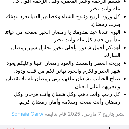
بنسيم الرحمة وعبير المغفرة وقبل الزحمة أقول كل
عام وانت بخير.
كل ورود الربيع وثلوج الشتاء وعصافير الدنيا تغرد لتهنئك
بقرب رمضان.
اليوم عندنا عيد بقدومك يا رمضان الخير صفحة من حياتنا
تبدأ من جديد كل عام وانت بخير.
أهديكم أجمل شعور وأحلى بخور بحلول شهر رمضان
المبارك.
بريحة العطر والمسك والعود رمضان علينا وعليكم يعود
شهر الخير والكرم والجود تهاني لكم من قلب ودود.
صباح الحبايب بشعبان يبلغهم ربي رمضان تام بلا نقصان
و يجزيهم اعلى الجنان.
كل رجب وأنت ذهب وكل شعبان وأنت فرحان وكل
رمضان وأنت بصحة وسلامة وأمان رمضان كريم.
نشر بتاريخ
7 مارس، 2025
قام بتأليفه
Somaia Garw