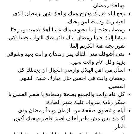
ويبلغك رمضان.
رفع الله قدرك وفرج همك وبلغك شهر رمضان الذي
احبه ربك ودمت لمن يحبك.
رمضان جئت إلينا تحنو سماك علينا أهلا قدمت ومرحبًا
سقنا إليك حنينا رمضان ليتك دائم فيك الثواب جنينا لكي
نفوز بجنة هبة الكريم إلينا.
متى أشوفك متى ألقاك يمر رمضان و انت بعيد وشوقي
يزيد وكل عام وانت بخير.
اسأل من اهل الهلال وارسى الجبال ان يجعلك كل
رمضان وانت في احسن حال مبارك عليك الشهر
الفضيل.
كل عام وانت والجميع بصحة وسعادة يا طعم العسل يا
سكر زيادة مبروك عليك شهر العبادة.
أيام و تنطوي صفحة من الزمان ويبدأ رمضان ودي
أكلمك بس مش قادر أخاف اصير فاطر وبحبك أكون
ناطر.