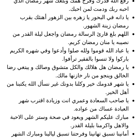
رفع الله قدرك وفرج همك وبلغك شهر رمضان الذي
احبه ربك ودمت لمن احبك.
يا دانه في البحور يا زهره بين الزهور أهنئك بقرب
رمضان زينة الشهور.
اللهم بلغ قارئ الرسالة رمضان واجعل ليلة القدر من
نصيبه يا منان رمضان كريم.
يا عباد الله قوموا ولله صلوا وأدعوا وفي شهره الكريم
باركوا ولا تنسوا بالفقير ترأفوا.
يا رمضان هل هلالك والكل متشوق وصالك و يبتغي رضا
الخالق وينجو من نار خازنها مالك.
يا شهر قدومك خير وكلنا بدونك غير نسأل الله يكتبنا من
أهل الخير.
يا صاحب السعادة وعمري انت وزيادة اقترب شهر
العبادة عساك من عواده.
مبارك عليكم الشهر ويعود في صحة وستر على الاحبة
والاهل واكرمنا بليلة القدر.
أمانينا تسبق تهانينا وفرحتنا تسبق ليالينا ومبارك الشهر