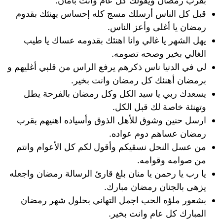
بقرب رمضان ويقولك كل عام وانت بأمان.
قبل كل الناس أرسلك مسج كله إحساس يهنئك بقدوم
رمضان يا أغلى وأعز الناس.
يهل الشهر يا غالي وانا اهنئك بقدومه عساك يا طيب
الغالي بخير وصحه تصومه.
لي في الدنيا ناس ذكرهم يرفع الراس من قلبي أغليهم و
برمضان أهنئك كل رمضان وانت بخير.
يسعدك ربي يا سيد الكل وكل رمضان بالفرحة يطل
وتهنئة خاصة لك قبل الكل.
ارسل حنين وشوق للأهل الذوق وأسياده اهنيهم بقرب
رمضان عساهم دوم عواده.
من عسل النحل نسقيكم وأقول لكم كل الأعوام وانتم
من صوامه وقوامه.
يا رب يا رحمن يا منان بلغ قارئ الرسالة رمضان واجعله
يزهى بالجنان رمضان مبارك.
بشعور ملؤه الحب اجمل التهاني بحلول شهر رمضان
المبارك كل عام وانت بخير.