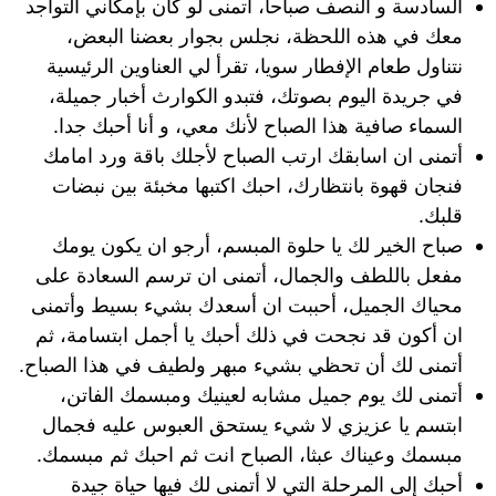
السادسة و النصف صباحا، أتمنى لو كان بإمكاني التواجد
معك في هذه اللحظة، نجلس بجوار بعضنا البعض،
نتناول طعام الإفطار سويا، تقرأ لي العناوين الرئيسية
في جريدة اليوم بصوتك، فتبدو الكوارث أخبار جميلة،
السماء صافية هذا الصباح لأنك معي، و أنا أحبك جدا.
أتمنى ان اسابقك ارتب الصباح لأجلك باقة ورد امامك
فنجان قهوة بانتظارك، احبك اكتبها مخبئة بين نبضات
قلبك.
صباح الخير لك يا حلوة المبسم، أرجو ان يكون يومك
مفعل باللطف والجمال، أتمنى ان ترسم السعادة على
محياك الجميل، أحببت ان أسعدك بشيء بسيط وأتمنى
ان أكون قد نجحت في ذلك أحبك يا أجمل ابتسامة، ثم
أتمنى لك أن تحظي بشيء مبهر ولطيف في هذا الصباح.
أتمنى لك يوم جميل مشابه لعينيك ومبسمك الفاتن،
ابتسم يا عزيزي لا شيء يستحق العبوس عليه فجمال
مبسمك وعيناك عبثا، الصباح انت ثم احبك ثم مبسمك.
أحبك إلى المرحلة التي لا أتمنى لك فيها حياة جيدة