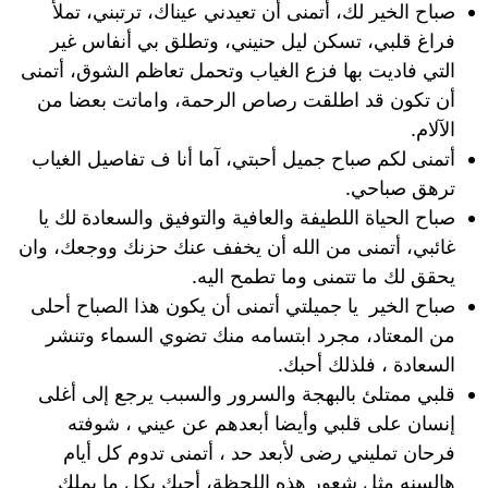
صباح الخير لك، أتمنى أن تعيدني عيناك، ترتبني، تملأ
فراغ قلبي، تسكن ليل حنيني، وتطلق بي أنفاس غير
التي فاديت بها فزع الغياب وتحمل تعاظم الشوق، أتمنى
أن تكون قد اطلقت رصاص الرحمة، واماتت بعضا من
الآلام.
أتمنى لكم صباح جميل أحبتي، آما أنا ف تفاصيل الغياب
ترهق صباحي.
صباح الحياة اللطيفة والعافية والتوفيق والسعادة لك يا
غائبي، أتمنى من الله أن يخفف عنك حزنك ووجعك، وان
يحقق لك ما تتمنى وما تطمح اليه.
صباح الخير يا جميلتي أتمنى أن يكون هذا الصباح أحلى
من المعتاد، مجرد ابتسامه منك تضوي السماء وتنشر
السعادة ، فلذلك أحبك.
قلبي ممتلئ بالبهجة والسرور والسبب يرجع إلى أغلى
إنسان على قلبي وأيضا أبعدهم عن عيني ، شوفته
فرحان تمليني رضى لأبعد حد ، أتمنى تدوم كل أيام
هالسنه مثل شعور هذه اللحظة، أحبك بكل ما يملك