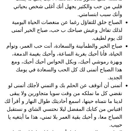
قلبي من حب والكثير يجهل أنك أغلى شخص بحياتي
وأنك سبب ابتسامتي.
الصباح خلق للتفاؤل رغما عن منغصات الحياة اليومية
لذلك تفاءل وعيش صباحك ب حب، صباح الخير أتمنى
لك يوم لطيف.
صباح الخير والطمأنينة والسعادة، أنت حب العمر، وتوأم
الحياة، فأنا أحبك بغربة الساعة، وأحبك بغيمة الدمعة،
وبهزة رموشي أحبك، وبكل الحواس أحبك أحبك، ومع
هذا الصباح أتمنى لك كل الحب والسعادة في يومك
الجديد.
أتمنى أن أتوقف عن الحلم بك و التمني لأجلك أتمنى لو
نقضي كل ما نملكه من وقت سويا متجاورين ولا يبقى
لدينا ما نتمناه حينها، اسمع أحاديثك طوال النهار و أقرأ لك
اقتباس من كتابك المفضل ليلا نحتسي الشاي و نستقبل
الصباح معا، و أحبك بقية العمر بلا تمني، هذا ما أبتغيه يا
حبيب.