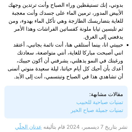
بدوني، إنك تستيقظين وراء الصباح وأنت ترتدين وجهك
الأبيض المدور، ترمين الماء على جسدك وأنت معجبة
للغاية بتضاريسك الطازجة وهي تأكل الماء بهدوء، ومن
ثم تلبسين ثيابا ملونة كفساتين الفراشات وهذا الأمر
يدفعني إلى الغرق.
حبيبتي انا، بينما أستلقي هنا، أنت نائمة بجانبي، أعتقد
انني أصبحت مباركا للغاية، أنتي متواضعة، سعادتك
ورغبتك في النمو يذهلني، يشرفني أن أكون حبيبك،
أعدك بأن أحبك كل أيام حياتنا، ليلة سعيدة منوتي أتمنى
أن تشاهدي هذا في الصباح وتبتسمي، أنت إلى الأبد.
مقالات مشابهة:
تمنيات صباحية للحبيب
تمنيات جميلة صباح الخير
نشر بتاريخ
7 ديسمبر، 2024
قام بتأليفه
عدنان الحلّي