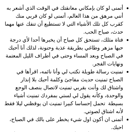
أتمنى لو كان بإمكاني معانقتك في الوقت الذي أشعر به
أنني مرهق من هذا العالم، أتمنى لو كان قربي منك
كقرب كل تلك الأشياء التي لا تستطيع أن تنفك عنها مهما
حدث، صباح الحب.
فتاة مثلك، تستحق كل صباح أن يخبرها أحدا لأي درجة
حبها مزهر وطاغي بطريقة عذبة وحنونة، لذلك أنا أحبك
في الصباح وبعد المساء وحتى في أطراف الليل المعتمة
ونهايات الفجر.
تمنيت رسالة طويلة تكتب لي وأنا نائمه، اقرأها في
الصباح تمنيت حديث مفاجئ وكلمة أحبك بلا إنذار
واشتاق لك وأنت بقربي تمنيت لاتصال بنصف الوجع
والوحدة، وكأنه يقول لي لستي بمفردك تمنيت أشياء
بسيطة تحمل إحساسا كبيرا تمنيت ان يوقظني ليلا فقط
لأنه اشتاق لصوتي.
أتمنى ان أكون اول شيء يخطر على بالك في الصباح،
احبك.