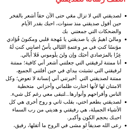
لصديقتي التي لا تزال معَي حتى الآن حقاً أشعر بالفخر
حين أقول صديقتي منذ سنوات، احبك بقدر الأيام
والضحكات التي جمعتني بك
وماليَ اهيمُ بكِ يا صديقتي يا مُهجة قلبي ومكنونَ فُؤادي
مؤنسًا كنتِ في مرِ وعتمةِ الليَالي يأسٌ اصابني كنتِ لَهُ
عِزًا بالمرَصادي أحبَك وإن ولنَ يلَوموني فَلا أُبالي.
أنا ممتنة لرفيقتي التي جعلتني أشعر أني كافية؛ ممتنة
لرفيقتي التي تشبثت بيداي في حين أفلتني الجميع،
ممتنة لصديقتي التي أخبرتني أني إنسانة لا تعوض؛ وكل
الامتنان لها لأنها اختارت ظلماتي وأحزاني متخطية
الناس وأفراحهم وأنوارها…لتبقى معي رغم كل شيء.
لصديقتي بطعم اختي، بقلب ثاني و روح أخرى هي كل
الأشياء الجميلة، هي رفيقتي و هديتي من رب السماء
احبـك بحجم الكون وأكبـر.
رعى الله صديقاً لو مشى في الروح ما أثقلها، رفيق،