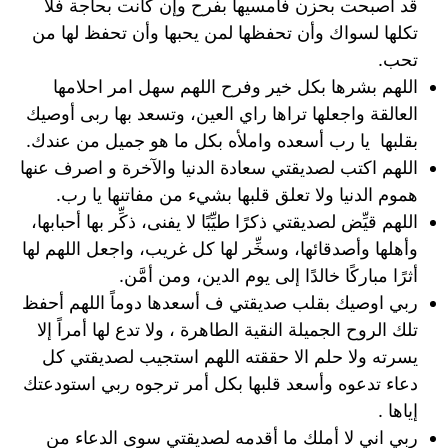
قد أصبحت بحزن فأمسيها بفرح وإن كانت بحاجة فلا
تكلها لسواك وأن تحفظها لمن يحبها وأن تحفظ لها من
تحب.
اللهم بشرها بكل خير وفرح اللهم سهل امر احلامها
العالقة واجعلها تراها راي العين، وتسعد بها ربى أوصيك
بقلبها يا رب أسعده واملأه بكل ما هو جميل من عندك.
اللهم اكتب لصديقتي سعادة الدنيا والآخرة و اصرف عنها
هموم الدنيا ولا تعلق قلبها بشيء من مفاتنها يا رب.
اللهم قيِّض لصديقتي ذكرًا طيِّبًا لا يفنى، ذكِّر بها أحبابها،
وأهلها وأصدقائها، وسخِّر لها كل غريب، واجعل اللهم لها
أثرًا مباركًا خالدًا إلى يوم الدين، ومن أمَّن.
ربي اوصيك بقلب صديقتي ف أسعدها دوماً اللهم أحفظ
تلك الروح الجميلة النقية الطاهرة ، ولا تدع لها أمراً إلا
يسرته ولا حلم الا حققته اللهم استجيب لصديقتي كل
دعاء تدعوه وأسعد قلبها بكل أمر ترجوه ربي استودعتك
إياها .
ربي اني لا أملك ما أقدمه لصديقتي سوى الدعاء من