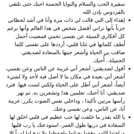
سفيرة الحب والسلام والنوايا الحسنة احبك حتى نلتقي
بالفردوس بإذن الله.
إهداء إلى التي قالت لي ذات مرة وأنا في أشد لحظاتي
حزناً بأنها تراني أفضل شخص في هذا العالم وأنها برغم
كل أفكاري السيئة عن نفسى تحبني فمضيت أحمل
لُطف كلماتها في ثنايا قلبي، أرددها على نفسى كلما
ضاقت بي الحياة وأشعر حينها بالسعادة لصديقتي
الجميلة.. أُحبك.
أقول لصديقتي: أشعر أني غريبة عن الناس وعن نفسي،
أشعر أني بعيدة في مكان ما لا أصل فيه لأحد ولا لشيء
أيضاً، أشعر أني أطل على الحياة ولكني لست فيها. فترد
صديقتي: أنا أحبك، تعلمين هذا وتشعرين به. ثم تهز
رأسها مرتين تأكيدا ، وداخلي نفس الصوت يكرر: غريبة
أنا، عن الناس، وعن نفسي وعنك.
يا الله بقدر ما خلقت لها حب عظيم في قلبي اخلق لها
السعادة في دربها طول العمر، استودعتك يا رب قلبها
وراحتها اللهم وفقها بحياتها واحفظها ولا تدع لها امراً الا