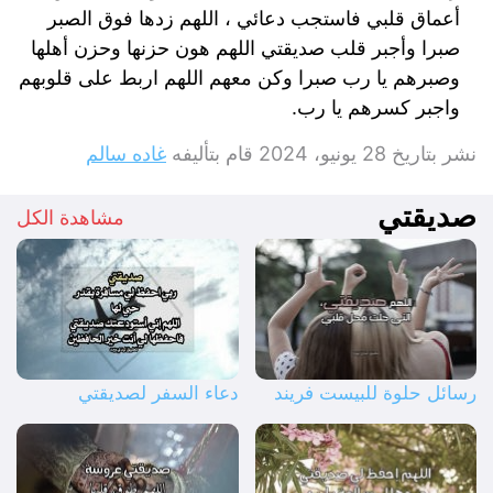
أعماق قلبي فاستجب دعائي ، اللهم زدها فوق الصبر
صبرا وأجبر قلب صديقتي اللهم هون حزنها وحزن أهلها
وصبرهم يا رب صبرا وكن معهم اللهم اربط على قلوبهم
واجبر كسرهم يا رب.
نشر بتاريخ
28 يونيو، 2024
قام بتأليفه
غاده سالم
صديقتي
مشاهدة الكل
رسائل حلوة للبيست فريند
دعاء السفر لصديقتي