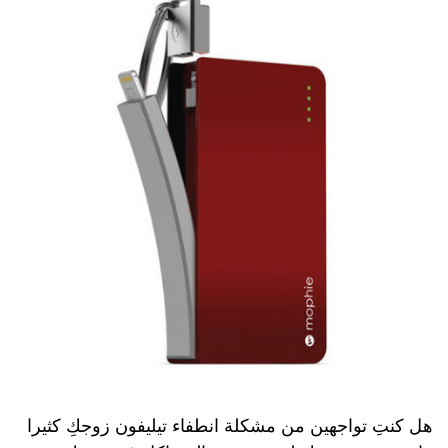
هل كنتِ تواجهين من مشكلة انطفاء تيليفون زوجكِ كثيرا