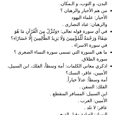
البدن، و
الثوب، و الـمكان.
من هم الأحبار والرهبان ؟
الأحبار: علماء اليهود
والرهبان: عباد النصارى .
في أي سورة قوله تعالى: ﴿وَنُنَزِّلُ مِنَ الْقُرْآنِ مَا هُوَ
شِفَاءٌ وَرَحْمَةٌ لِّلْمُؤْمِنِينَ وَلَا يَزِيدُ الظَّالِمِينَ إِلَّا خَسَارًا﴾؟
في سورة الاسراء .
ما هي السورة التي تسمى سورة النساء الصغرى ؟
سورة الطلاق.
اذكري معاني الكلمات: أمة وسطاً، الفلك، ابن السبيل،
الأميين، عاقر، النسك؟
أمة وسطاً: عدلاً خياراً.
الفلك: السفن .
ابن السبيل: المسافر المنقطع .
الأميين: العرب .
عاقر: لا تلد .
النسك: العبادة وقيل الذبح .