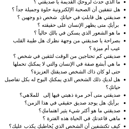
ما الذي حدث لروحكِ القديمة يا صديقتي ؟
هل تتفقين أن الصحبة الإلكترونية حلوة وجميلة جداً ؟
صديقتي هل قابلتِ في حياتكِ شخص ذو وجهين ؟
برأيكِ متى يظهر الإنسان على حقيقته ؟
ما هو الشعور الذي يسكن في بالكِ حالياً ؟
بصراحة يا صديقتي من وجهة نظرك هل طيبة القلب
عيب أم ميزة ؟
صديقتي كم تحتاجين من الوقت لتثقين في شخص ؟
ما هي أبشع صفة في الإنسان والتي لا يمكنكِ تحملها
حتى لو كان ذاك الشخص صديقتكِ العزيزة؟
هل لديكِ ذلك الشخص الذي يمكنكِ البوح له بكل تفاصيل
حياتكِ؟
صديقتي متى آخر مرة ذهبتي فيها إلى للملاهي؟
برأيكِ هل يوجد صديق حقيقي في هذا الزمن؟
صديقتي ما هو أكثر شيء يثير اهتمامكِ؟
ماهي قاعدتكِ في الحياة هذه الفترة ؟
كيف تكتشفين أن الشخص الذي يُخاطبكِ يكذب عليك؟